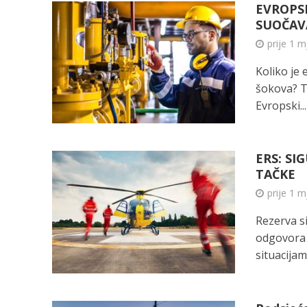
EVROPSK
SUOČAV
prije 1 
Koliko je
šokova? To
Evropski...
ERS: SI
TAČKE
prije 1 
Rezerva s
odgovora 
situacijama