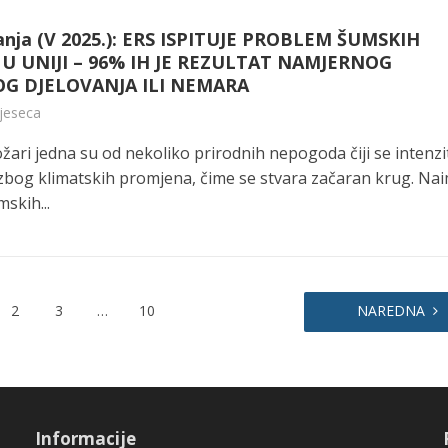
anja (V 2025.): ERS ISPITUJE PROBLEM ŠUMSKIH
U UNIJI – 96% IH JE REZULTAT NAMJERNOG
OG DJELOVANJA ILI NEMARA
mjeseca
žari jedna su od nekoliko prirodnih nepogoda čiji se intenzi
zbog klimatskih promjena, čime se stvara začaran krug. Nai
skih...
2
3
…
10
NAREDNA
Informacije