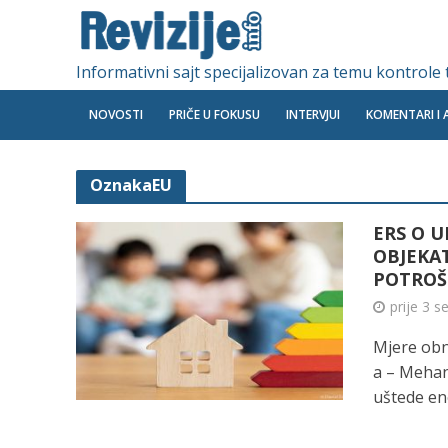
Informativni sajt specijalizovan za temu kontrole
NOVOSTI
PRIČE U FOKUSU
INTERVJUI
KOMENTARI I 
OznakaEU
ERS O 
OBJEKAT
POTROŠI
prije 3 
Mjere obn
a – Mehan
uštede ene