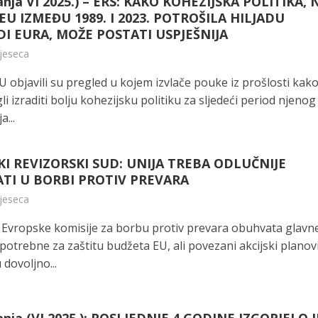
anja VI 2025.) – ERS: KAKO KOHEZIJSKA POLITIKA, 
 EU IZMEĐU 1989. I 2023. POTROŠILA HILJADU
DI EURA, MOŽE POSTATI USPJEŠNIJA
mjeseca
U objavili su pregled u kojem izvlače pouke iz prošlosti kako
 izraditi bolju kohezijsku politiku za sljedeći period njenog
...
I REVIZORSKI SUD: UNIJA TREBA ODLUČNIJE
TI U BORBI PROTIV PREVARA
mjeseca
a Evropske komisije za borbu protiv prevara obuhvata glavn
potrebne za zaštitu budžeta EU, ali povezani akcijski planov
 dovoljno...