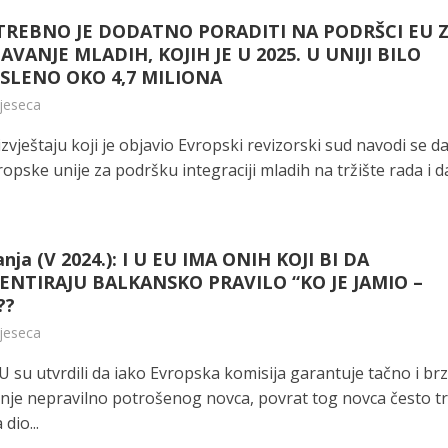
OTREBNO JE DODATNO PORADITI NA PODRŠCI EU 
AVANJE MLADIH, KOJIH JE U 2025. U UNIJI BILO
SLENO OKO 4,7 MILIONA
mjeseca
vještaju koji je objavio Evropski revizorski sud navodi se d
opske unije za podršku integraciji mladih na tržište rada i d
nja (V 2024.): I U EU IMA ONIH KOJI BI DA
NTIRAJU BALKANSKO PRAVILO “KO JE JAMIO –
??
mjeseca
U su utvrdili da iako Evropska komisija garantuje tačno i br
anje nepravilno potrošenog novca, povrat tog novca često tr
dio...