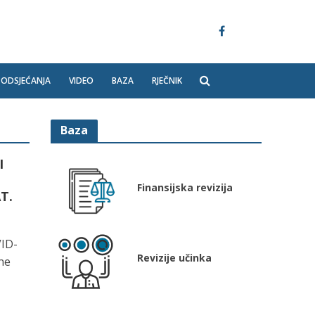
PODSJEĆANJA
VIDEO
BAZA
RJEČNIK
Baza
I
E
Finansijska revizija
T.
VID-
Revizije učinka
ne