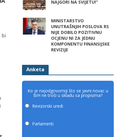
NA
NAJGORI NA SVIJETU!“
MINISTARSTVO
UNUTRAŠNJIH POSLOVA RS
NIJE DOBILO POZITIVNU
 bi
OCJENU NI ZA JEDNU
KOMPONENTU FINANSIJSKE
REVIZIJE
Anketa
Ko je najodgovorniji što se javni novac u
BiH ne troši u skladu sa propisima?
e
i
Revizorski uredi
Parlamenti