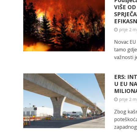
Podsjeć
VIŠE OD
SPRJEČA
EFIKASN
prije 2 
Novac EU 
tamo gdje 
važnosti je
ERS: I
U EU N
MILIONA
prije 2 
Zbog kašn
poteškoća,
zapadnog 