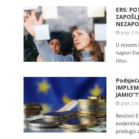
ERS: P
ZAPOŠLJ
NEZAPO
prije 2 
U novom iz
napori Evr
nisu...
Podsjeća
IMPLEME
JAMIO”?
prije 2 
Revizori E
evidentir
predugo a 