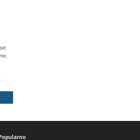
tet
me,
Popularno