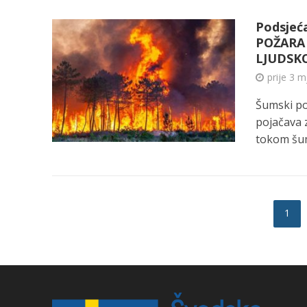
Podsjeć
POŽARA 
LJUDSK
prije 3 
Šumski po
pojačava 
tokom šum
1