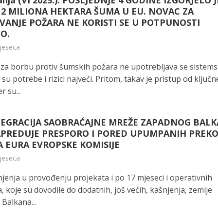
anja (VI 2025.): POSLJEDNJE 4 GODINE IZGORJELO J
 2 MILIONA HEKTARA ŠUMA U EU. NOVAC ZA
VANJE POŽARA NE KORISTI SE U POTPUNOSTI
O.
mjeseca
za borbu protiv šumskih požara ne upotrebljava se sistems
su potrebe i rizici najveći. Pritom, takav je pristup od ključn
r su...
NTEGRACIJA SAOBRAĆAJNE MREŽE ZAPADNOG BAL
APREDUJE PRESPORO I PORED UPUMPANIH PREKO
 EURA EVROPSKE KOMISIJE
mjeseca
jenja u provođenju projekata i po 17 mjeseci i operativnih
 koje su dovodile do dodatnih, još većih, kašnjenja, zemlje
Balkana...