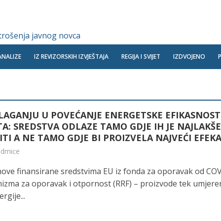
 trošenja javnog novca
ANALIZE
IZ REVIZORSKIH IZVJEŠTAJA
REGIJA I SVIJET
IZDVOJENO
ULAGANJU U POVEĆANJE ENERGETSKE EFIKASNOST
A: SREDSTVA ODLAZE TAMO GDJE IH JE NAJLAKŠ
TI A NE TAMO GDJE BI PROIZVELA NAJVEĆI EFEKA
sedmice
ove finansirane sredstvima EU iz fonda za oporavak od CO
izma za oporavak i otpornost (RRF) – proizvode tek umjere
rgije...