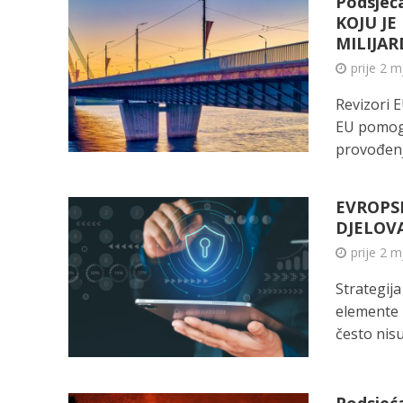
Podsjeć
KOJU JE
MILIJAR
prije 2 
Revizori E
EU pomogli
provođenja
EVROPSK
DJELOVA
prije 2 
Strategij
elemente 
često nisu