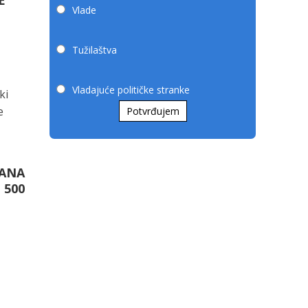
E
Vlade
Tužilaštva
Vladajuće političke stranke
ki
e
Potvrđujem
KANA
 500