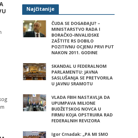
ZA
Najčitanije
VU
ČUDA SE DOGAĐAJU? –
MINISTARSTVO RADA I
h
BORAČKO-INVALIDSKE
ZAŠTITE RS DOBILO
POZITIVNU OCJENU PRVI PUT
NAKON 2011. GODINE
SKANDAL U FEDERALNOM
PARLAMENTU: JAVNA
SASLUŠANJA SE PRETVORILA
U JAVNU SRAMOTU
VLADA FBIH NASTAVLJA DA
skog
UPUMPAVA MILIONE
im
BUDŽETSKOG NOVCA U
FIRMU KOJA OPSTRUIRA RAD
FEDERALNIH REVIZORA
Igor Crnadak: „PA MI SMO