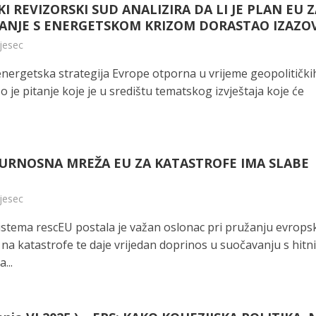
I REVIZORSKI SUD ANALIZIRA DA LI JE PLAN EU 
ANJE S ENERGETSKOM KRIZOM DORASTAO IZAZO
mjesec
 energetska strategija Evrope otporna u vrijeme geopolitički
 je pitanje koje je u središtu tematskog izvještaja koje će
GURNOSNA MREŽA EU ZA KATASTROFE IMA SLABE
mjesec
istema rescEU postala je važan oslonac pri pružanju evrop
na katastrofe te daje vrijedan doprinos u suočavanju s hitn
...