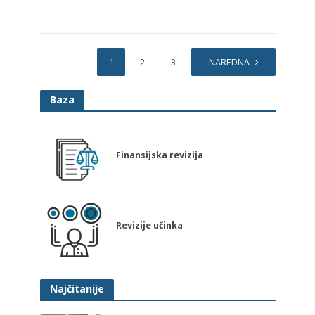
1
2
3
4
NAREDNA
Baza
Finansijska revizija
Revizije učinka
Najčitanije