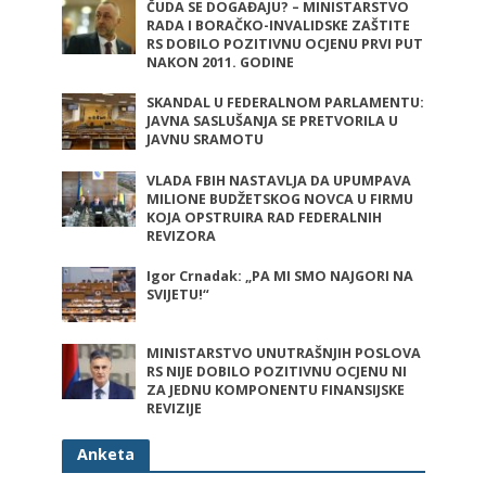
ČUDA SE DOGAĐAJU? – MINISTARSTVO
RADA I BORAČKO-INVALIDSKE ZAŠTITE
RS DOBILO POZITIVNU OCJENU PRVI PUT
NAKON 2011. GODINE
SKANDAL U FEDERALNOM PARLAMENTU:
JAVNA SASLUŠANJA SE PRETVORILA U
JAVNU SRAMOTU
VLADA FBIH NASTAVLJA DA UPUMPAVA
MILIONE BUDŽETSKOG NOVCA U FIRMU
KOJA OPSTRUIRA RAD FEDERALNIH
REVIZORA
Igor Crnadak: „PA MI SMO NAJGORI NA
SVIJETU!“
MINISTARSTVO UNUTRAŠNJIH POSLOVA
RS NIJE DOBILO POZITIVNU OCJENU NI
ZA JEDNU KOMPONENTU FINANSIJSKE
REVIZIJE
Anketa