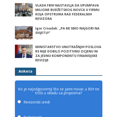
VLADA FBIH NASTAVLJA DA UPUMPAVA
MILIONE BUDŽETSKOG NOVCA U FIRMU
KOJA OPSTRUIRA RAD FEDERALNIH
REVIZORA
Igor Crnadak: „PA MI SMO NAJGORI NA
SVIJETU!“
MINISTARSTVO UNUTRAŠNJIH POSLOVA
RS NIJE DOBILO POZITIVNU OCJENU NI
ZA JEDNU KOMPONENTU FINANSIJSKE
REVIZIJE
Anketa
Ko je najodgovorniji što se javni novac u BiH ne
troši u skladu sa propisima?
Revizorski uredi