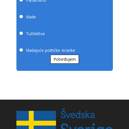
Parlamenti
Vlade
Tužilaštva
Vladajuće političke stranke
Potvrđujem