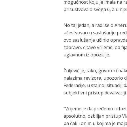
mogućnost koju je imala na ra
prisustvovalo svega 6, a u n
No taj jedan, a radi se o Ane
učestvovao u saslušanju preds
ovo saslušanje učinio opravda
zapravo, čitavo vrijeme, od fi
uglavnom iz opozicije.
Žuljević je, tako, govoreći n
nalazima revizora, upozorio da
Federacije, u stalnoj situacij
subjektivni pristup devalvaciji
“Vrijeme je da pređemo iz faze
apsolutno, ozbiljan pristup V
pa čak i onim u kojima je moj