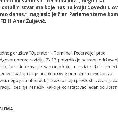
emamo mi samo sa "Terminalima", nego i sa
m ostalim stvarima koje nas na kraju dovedu u o
zimo danas.”, naglasio je član Parlamentarne kom
FBiH Aner Žuljević.
ednog društva “Operator – Terminali Federacije” pred
ovornom za reviziju, 22.12. potvrdilo je potrebu održavan
 dodatne informacije, van onih koje su revizori dali slijedeći
krenuvši pažnju da je problem ovog preduzeća nevezan za
vu, nego je znatno dublji, seže u dalju prošlost i vezan je za
raciji, i bez nje nerješiv, kako je konstatovao jedan od učesn
OBLEMA