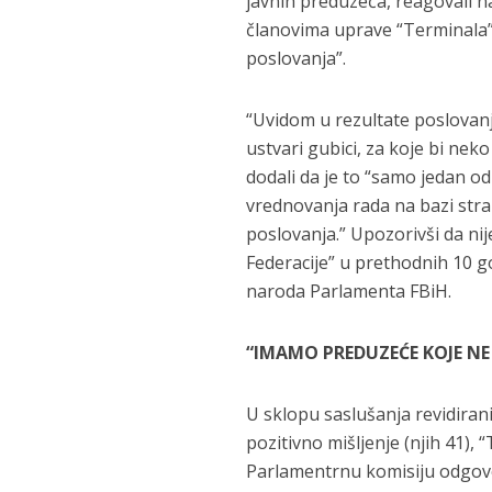
javnih preduzeća, reagovali n
članovima uprave “Terminala” 
poslovanja”.
“Uvidom u rezultate poslovanja
ustvari gubici, za koje bi neko
dodali da je to “samo jedan o
vrednovanja rada na bazi stra
poslovanja.” Upozorivši da ni
Federacije” u prethodnih 10 
naroda Parlamenta FBiH.
“IMAMO PREDUZEĆE KOJE NE
U sklopu saslušanja revidiranih
pozitivno mišljenje (njih 41), 
Parlamentrnu komisiju odgovorn