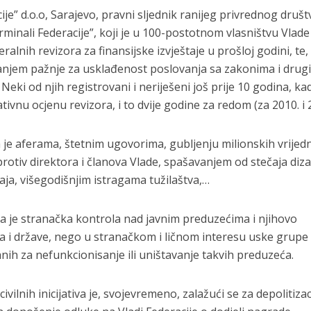
je” d.o.o, Sarajevo, pravni sljednik ranijeg privrednog društ
rminali Federacije”, koji je u 100-postotnom vlasništvu Vlade
alnih revizora za finansijske izvještaje u prošloj godini, te,
tanjem pažnje za usklađenost poslovanja sa zakonima i drug
Neki od njih registrovani i neriješeni još prije 10 godina, ka
ivnu ocjenu revizora, i to dvije godine za redom (za 2010. i 2
na je aferama, štetnim ugovorima, gubljenju milionskih vrijedn
 protiv direktora i članova Vlade, spašavanjem od stečaja di
ja, višegodišnjim istragama tužilaštva,…
la je stranačka kontrola nad javnim preduzećima i njihovo
a i države, nego u stranačkom i ličnom interesu uske grupe
anih za nefunkcionisanje ili uništavanje takvih preduzeća.
ivilnih inicijativa je, svojevremeno, zalažući se za depolitizac