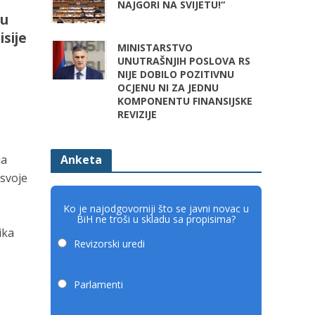
NAJGORI NA SVIJETU!“
vu
isije
MINISTARSTVO
UNUTRAŠNJIH POSLOVA RS
NIJE DOBILO POZITIVNU
OCJENU NI ZA JEDNU
KOMPONENTU FINANSIJSKE
REVIZIJE
Anketa
ja
 svoje
Ko je najodgovorniji što se javni novac u
BiH ne troši u skladu sa propisima?
ika
Revizorski uredi
Parlamenti