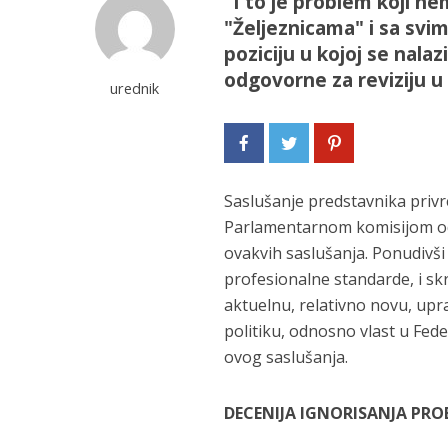
"I to je problem koji n
"Željeznicama" i sa svi
poziciju u kojoj se nala
odgovorne za reviziju u 
urednik
Saslušanje predstavnika privr
Parlamentarnom komisijom odg
ovakvih saslušanja. Ponudivši i
profesionalne standarde, i s
aktuelnu, relativno novu, upra
politiku, odnosno vlast u Fede
ovog saslušanja.
DECENIJA IGNORISANJA PR