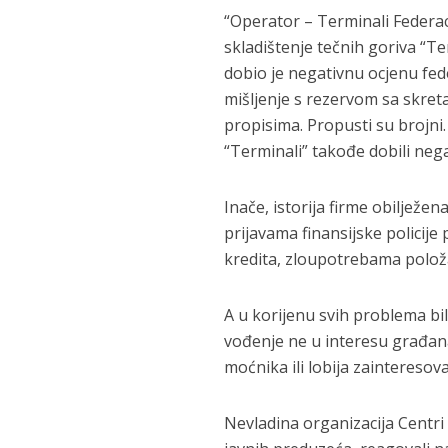
“Operator – Terminali Federaci
skladištenje tečnih goriva “Te
dobio je negativnu ocjenu feder
mišljenje s rezervom sa skre
propisima. Propusti su brojni. 
“Terminali” takođe dobili negat
Inače, istorija firme obilježe
prijavama finansijske policije
kredita, zloupotrebama položa
A u korijenu svih problema bi
vođenje ne u interesu građan
moćnika ili lobija zainteresov
Nevladina organizacija Centri c