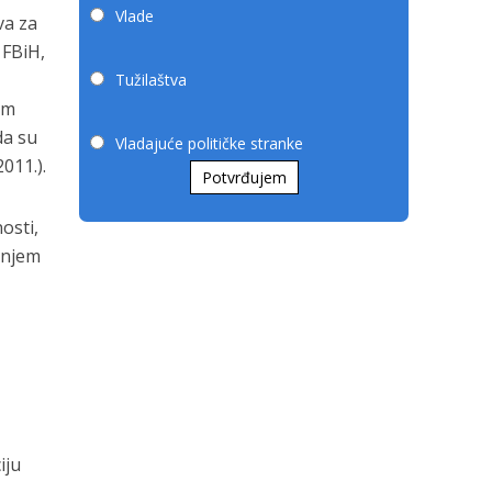
Vlade
va za
 FBiH,
Tužilaštva
im
da su
Vladajuće političke stranke
011.).
Potvrđujem
osti,
zanjem
iju