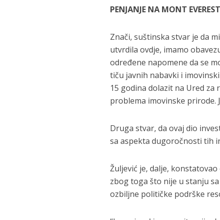
PENJANJE NA MONT EVERES
Znači, suštinska stvar je da m
utvrdila ovdje, imamo obavezu
određene napomene da se mora 
tiču javnih nabavki i imovinsk
15 godina dolazit na Ured za r
problema imovinske prirode. Je
Druga stvar, da ovaj dio inves
sa aspekta dugoročnosti tih in
Žuljević je, dalje, konstatov
zbog toga što nije u stanju sa
ozbiljne političke podrške res