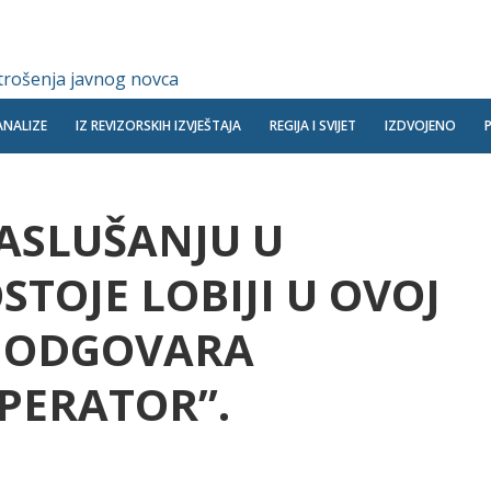
 trošenja javnog novca
ANALIZE
IZ REVIZORSKIH IZVJEŠTAJA
REGIJA I SVIJET
IZDVOJENO
SASLUŠANJU U
TOJE LOBIJI U OVOJ
E ODGOVARA
PERATOR”.