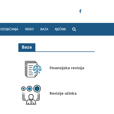
PODSJEĆANJA
VIDEO
BAZA
RJEČNIK
Baza
Finansijska revizija
Revizije učinka