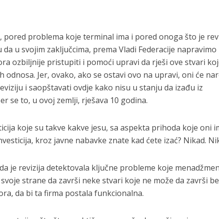
T
i, pored problema koje terminal ima i pored onoga što je revi
 da u svojim zaključcima, prema Vladi Federacije napravimo
ozbiljnije pristupiti i pomoći upravi da rješi ove stvari koj
ih odnosa. Jer, ovako, ako se ostavi ovo na upravi, oni će na
eviziju i saopštavati ovdje kako nisu u stanju da izađu iz
r se to, u ovoj zemlji, rješava 10 godina.
ticija koje su takve kakve jesu, sa aspekta prihoda koje oni i
vesticija, kroz javne nabavke znate kad ćete izać? Nikad. Ni
ao da je revizija detektovala ključne probleme koje menadžme
 svoje strane da završi neke stvari koje ne može da završi b
ora, da bi ta firma postala funkcionalna.