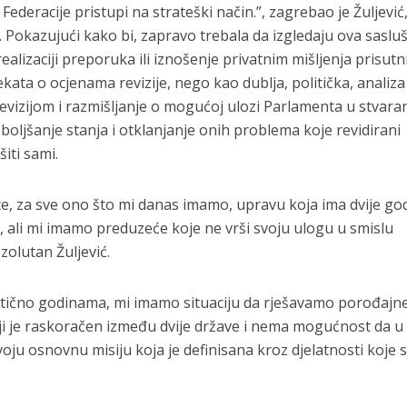
Federacije pristupi na strateški način.”, zagrebao je Žuljević
 Pokazujući kako bi, zapravo trebala da izgledaju ova saslu
ealizaciji preporuka ili iznošenje privatnim mišljenja prisutn
kata o ocjenama revizije, nego kao dublja, politička, analiza
vizijom i razmišljanje o mogućoj ulozi Parlamenta u stvara
boljšanje stanja i otklanjanje onih problema koje revidirani
iti sami.
te, za sve ono što mi danas imamo, upravu koja ima dvije go
 ali mi imamo preduzeće koje ne vrši svoju ulogu u smislu
ezolutan Žuljević.
aktično godinama, mi imamo situaciju da rješavamo porođajn
i je raskoračen između dvije države i nema mogućnost da u
oju osnovnu misiju koja je definisana kroz djelatnosti koje 