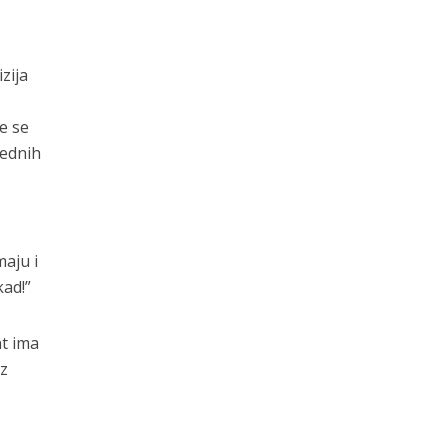
zija
e se
rednih
maju i
kad!”
nt ima
ez