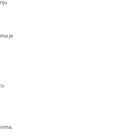
anju
e
ima je
,
tu
ivima,