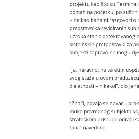
projektu kao što su Terminali 
odmah na početku, po suštini.
– ne kao banalni razgovori o r
predstavnika revidiranih subje
uzroka stanja detektovanog re
sistemskih pretpostavki za po
subjekti zapravo ne mogu riješ
“Ja, naravno, ne teretim uopš
svog staža u ovom preduzeću,
djelatnosti – nikako!”, bio je r
“Znači, odvaja se novac i, pr
muke privrednog subjekta koj
strateškom pristupu odradi sv
tamo navedene.