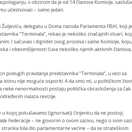
spolaganju, s obzirom da je od 14 članova Komisije, sasluš
jemu učestvovao – samo jedan.
ru Žuljeviću, delegatu u Doma naroda Parlamenta FBiH, koji j
tavnika “Terminala”, rekao je nekoliko značajnih stvari, koj
nim. I sačuvao i dignitet ovog procesa i same Komisije, koju
jaska i obesmišljenosti čuva nekoliko njenih aktivnih članova,
akon podugih pravdanja predstavnika “Terminala”, u vezi sa
 istinu nije moguće osporiti. A da smo mi, u političkom živo
i da neke nenormalnosti postaju politička obrazloženja za čak
 određenih nalaza revizije.
 u kojoj pokušavamo (ignorisati) činjenicu da ne postoji,
lade Federacije – ne govorim o ovom sazivu, nego o svim saz
a stranka bila dio parlamentarne većine – da se strateškom