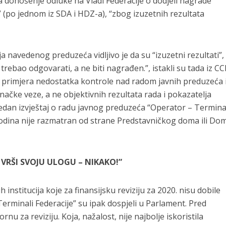
a donošenje odluke na Vladi Federacije o dodjeli nagrade
(po jednom iz SDA i HDZ-a), “zbog izuzetnih rezultata
 navedenog preduzeća vidljivo je da su “izuzetni rezultati”,
 trebao odgovarati, a ne biti nagrađen.”, istakli su tada iz CCI
d primjera nedostatka kontrole nad radom javnih preduzeća 
načke veze, a ne objektivnih rezultata rada i pokazatelja
jedan izvještaj o radu javnog preduzeća “Operator – Termina
godina nije razmatran od strane Predstavničkog doma ili Do
 VRŠI SVOJU ULOGU – NIKAKO!”
 institucija koje za finansijsku reviziju za 2020. nisu dobile
“Terminali Federacije” su ipak dospjeli u Parlament. Pred
u za reviziju. Koja, nažalost, nije najbolje iskoristila