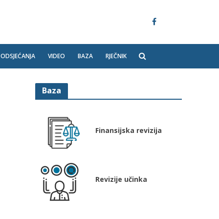
PODSJEĆANJA
VIDEO
BAZA
RJEČNIK
Baza
Finansijska revizija
Revizije učinka