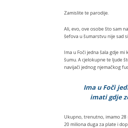
Zamislite te parodije.
Ali, evo, ove osobe što sam n
šefova u šumarstvu nije sad s
Ima u Foči jedna šala gdje mi 
šumu. A cjelokupne te ljude 
navijači jednog njemačkog fud
Ima u Foči jed
imati gdje 
Ukupno, trenutno, imamo 28 
20 miliona duga za plate i dop