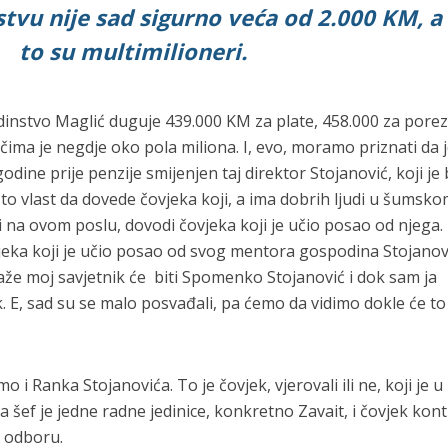
tvu nije sad sigurno veća od 2.000 KM, a
to su multimilioneri.
instvo Maglić duguje 439.000 KM za plate, 458.000 za porez
ima je negdje oko pola miliona. I, evo, moramo priznati da 
odine prije penzije smijenjen taj direktor Stojanović, koji je 
sto vlast da dovede čovjeka koji, a ima dobrih ljudi u šumsk
i na ovom poslu, dovodi čovjeka koji je učio posao od njega.
jeka koji je učio posao od svog mentora gospodina Stojanovi
kaže moj savjetnik će biti Spomenko Stojanović i dok sam ja
ik. E, sad su se malo posvađali, pa ćemo da vidimo dokle će to
o i Ranka Stojanovića. To je čovjek, vjerovali ili ne, koji je u
ef je jedne radne jedinice, konkretno Zavait, i čovjek kont
 odboru.