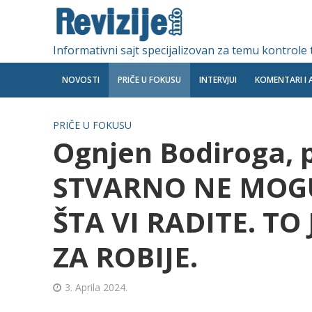
Informativni sajt specijalizovan za temu kontrole
NOVOSTI
PRIČE U FOKUSU
INTERVJUI
KOMENTARI I 
PRIČE U FOKUSU
Ognjen Bodiroga, p
STVARNO NE MOGU 
ŠTA VI RADITE. TO 
ZA ROBIJE.
3. Aprila 2024.