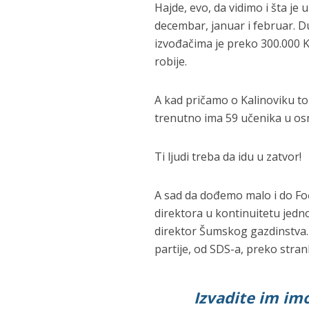
Hajde, evo, da vidimo i šta je
decembar, januar i februar. 
izvođačima je preko 300.000 KM
robije.
A kad pričamo o Kalinoviku to 
trenutno ima 59 učenika u osn
Ti ljudi treba da idu u zatvor!
A sad da dođemo malo i do Foč
direktora u kontinuitetu jedno
direktor Šumskog gazdinstva. 
partije, od SDS-a, preko stran
Izvadite im im