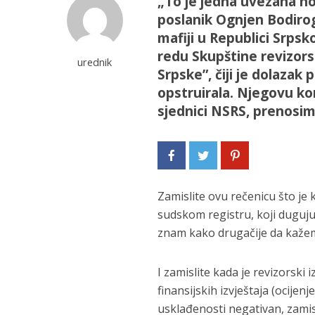
„To je jedna uvezana hobo
poslanik Ognjen Bodirog
mafiji u Republici Srps
redu Skupštine revizor
urednik
Srpske”, čiji je dolaza
opstruirala. Njegovu ko
sjednici NSRS, prenosi
Zamislite ovu rečenicu što je 
sudskom registru, koji duguju 
znam kako drugačije da kaže
I zamislite kada je revizorski i
finansijskih izvještaja (ocijenj
usklađenosti negativan, zamisl