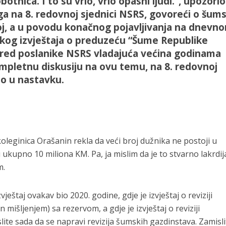
tnica. I to su vrlo, vrlo opasni ljudi.“, upozorio
a na 8. redovnoj sjednici NSRS, govoreći o šum
koj, a u povodu konačnog pojavljivanja na dnevn
skog izvještaja o preduzeću “Šume Republike
k pred poslanike NSRS vladajuća većina godinama
mpletnu diskusiju na ovu temu, na 8. redovnoj
mo u nastavku.
koleginica Orašanin rekla da veći broj dužnika ne postoji u
ukupno 10 miliona KM. Pa, ja mislim da je to stvarno lakrdij
m.
zvještaj ovakav bio 2020. godine, gdje je izvještaj o reviziji
en mišljenjem) sa rezervom, a gdje je izvještaj o reviziji
ite sada da se napravi revizija šumskih gazdinstava. Zamisli