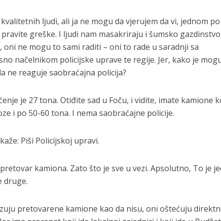
e kvalitetnih ljudi, ali ja ne mogu da vjerujem da vi, jednom po
pravite greške. I ljudi nam masakriraju i šumsko gazdinstvo
 oni ne mogu to sami raditi – oni to rade u saradnji sa
o načelnikom policijske uprave te regije. Jer, kako je mog
a ne reaguje saobraćajna policija?
je je 27 tona. Otiđite sad u Foču, i vidite, imate kamione ko
e i po 50-60 tona. I nema saobraćajne policije.
kaže: Piši Policijskoj upravi.
pretovar kamiona. Zato što je sve u vezi. Apsolutno, To je j
e druge.
kazuju pretovarene kamione kao da nisu, oni oštećuju direktn