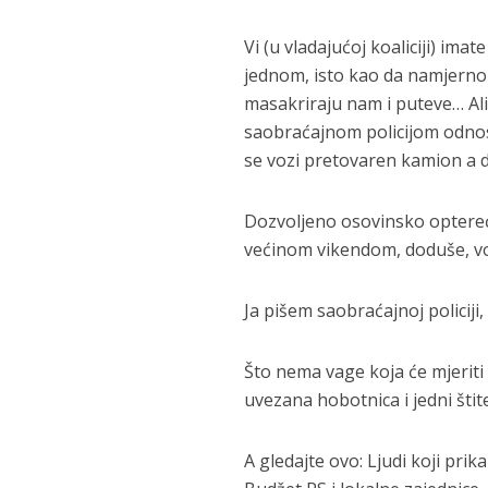
Vi (u vladajućoj koaliciji) imat
jednom, isto kao da namjerno 
masakriraju nam i puteve… Ali,
saobraćajnom policijom odnosn
se vozi pretovaren kamion a d
Dozvoljeno osovinsko opterećen
većinom vikendom, doduše, voz
Ja pišem saobraćajnoj policiji, 
Što nema vage koja će mjeriti 
uvezana hobotnica i jedni štit
A gledajte ovo: Ljudi koji pri