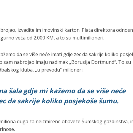
abrojao, izvadite im imovinski karton. Plata direktora odnos
igurno veća od 2.000 KM, a to su multimilioneri.
kažemo da se više neće imati gdje zec da sakrije koliko posj
što sam nabrojao imaju nadimak „Borusija Dortmund“. To su
balskog kluba, „u prevodu“ milioneri.
na šala gdje mi kažemo da se više neće
zec da sakrije koliko posjekoše šumu.
miliona duga za neizmirene obaveze Šumskog gazdinstva,
rinose.