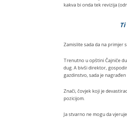
kakva bi onda tek revizija (odn
Ti
Zamislite sada da na primjer s
Trenutno u opštini Čajniče dug
dug. A bivši direktor, gospodin
gazdinstvo, sada je nagrađen 
Znači, čovjek koji je devastir
pozicijom.
Ja stvarno ne mogu da vjerujem,