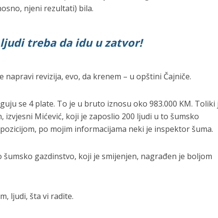
osno, njeni rezultati) bila.
 ljudi treba da idu u zatvor!
e napravi revizija, evo, da krenem – u opštini Čajniče.
uju se 4 plate. To je u bruto iznosu oko 983.000 KM. Toliki 
, izvjesni Mićević, koji je zaposlio 200 ljudi u to šumsko
pozicijom, po mojim informacijama neki je inspektor šuma.
ao šumsko gazdinstvo, koji je smijenjen, nagrađen je boljom
 ljudi, šta vi radite.