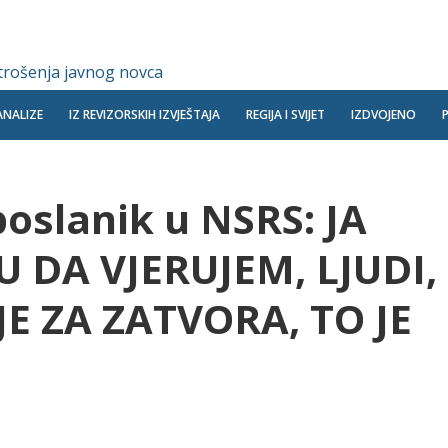
 trošenja javnog novca
ANALIZE
IZ REVIZORSKIH IZVJEŠTAJA
REGIJA I SVIJET
IZDVOJENO
oslanik u NSRS: JA
DA VJERUJEM, LJUDI,
JE ZA ZATVORA, TO JE