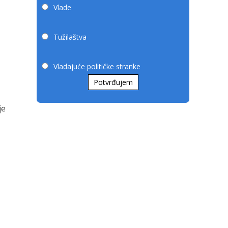
Vlade
Tužilaštva
Vladajuće političke stranke
Potvrđujem
je