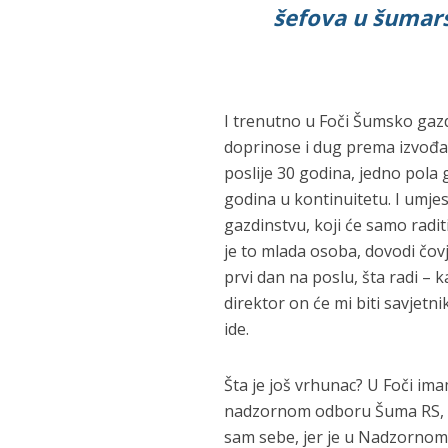
šefova u šumars
I trenutno u Foči Šumsko gazd
doprinose i dug prema izvođač
poslije 30 godina, jedno pola g
godina u kontinuitetu. I umje
gazdinstvu, koji će samo radit
je to mlada osoba, dovodi čov
prvi dan na poslu, šta radi – 
direktor on će mi biti savjetn
ide.
Šta je još vrhunac? U Foči imam
nadzornom odboru Šuma RS, a š
sam sebe, jer je u Nadzornom