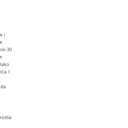
e i
je
bio 30
om
 Iako
ća. I
 da
roliše