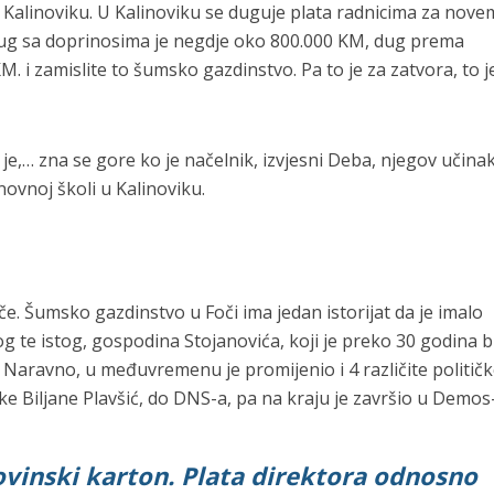
 u Kalinoviku. U Kalinoviku se duguje plata radnicima za nove
Dug sa doprinosima je negdje oko 800.000 KM, dug prema
. i zamislite to šumsko gazdinstvo. Pa to je za zatvora, to j
je,… zna se gore ko je načelnik, izvjesni Deba, njegov učinak
ovnoj školi u Kalinoviku.
e. Šumsko gazdinstvo u Foči ima jedan istorijat da je imalo
g te istog, gospodina Stojanovića, koji je preko 30 godina b
Naravno, u međuvremenu je promijenio i 4 različite politič
ke Biljane Plavšić, do DNS-a, pa na kraju je završio u Demos
ovinski karton. Plata direktora odnosno