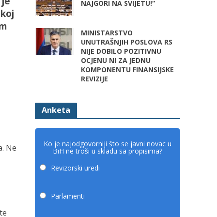
 je
NAJGORI NA SVIJETU!“
skoj
om
MINISTARSTVO
UNUTRAŠNJIH POSLOVA RS
NIJE DOBILO POZITIVNU
OCJENU NI ZA JEDNU
KOMPONENTU FINANSIJSKE
REVIZIJE
Anketa
Ko je najodgovorniji što se javni novac u
a. Ne
BiH ne troši u skladu sa propisima?
Revizorski uredi
Parlamenti
te