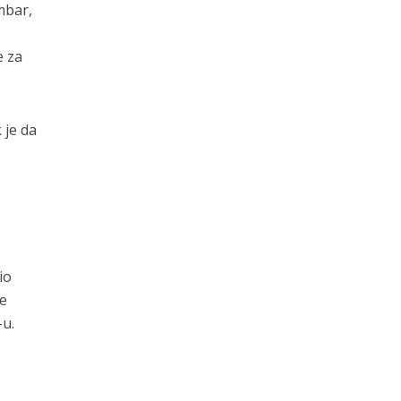
mbar,
e za
 je da
io
ke
-u.