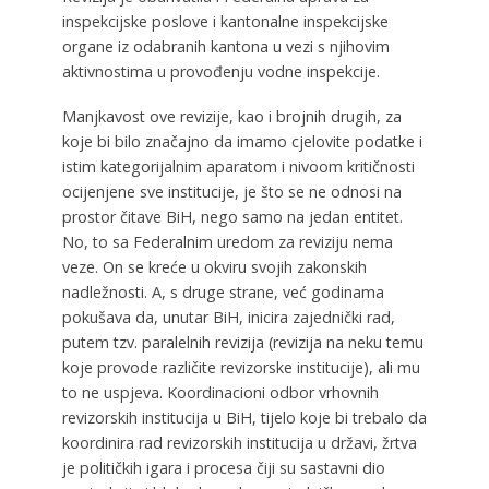
inspekcijske poslove i kantonalne inspekcijske
organe iz odabranih kantona u vezi s njihovim
aktivnostima u provođenju vodne inspekcije.
Manjkavost ove revizije, kao i brojnih drugih, za
koje bi bilo značajno da imamo cjelovite podatke i
istim kategorijalnim aparatom i nivoom kritičnosti
ocijenjene sve institucije, je što se ne odnosi na
prostor čitave BiH, nego samo na jedan entitet.
No, to sa Federalnim uredom za reviziju nema
veze. On se kreće u okviru svojih zakonskih
nadležnosti. A, s druge strane, već godinama
pokušava da, unutar BiH, inicira zajednički rad,
putem tzv. paralelnih revizija (revizija na neku temu
koje provode različite revizorske institucije), ali mu
to ne uspjeva. Koordinacioni odbor vrhovnih
revizorskih institucija u BiH, tijelo koje bi trebalo da
koordinira rad revizorskih institucija u državi, žrtva
je političkih igara i procesa čiji su sastavni dio