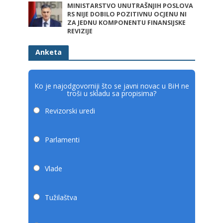
MINISTARSTVO UNUTRAŠNJIH POSLOVA
RS NIJE DOBILO POZITIVNU OCJENU NI
ZA JEDNU KOMPONENTU FINANSIJSKE
REVIZIJE
Anketa
Ko je najodgovorniji što se javni novac u BiH ne
troši u skladu sa propisima?
Revizorski uredi
Parlamenti
Vlade
Tužilaštva