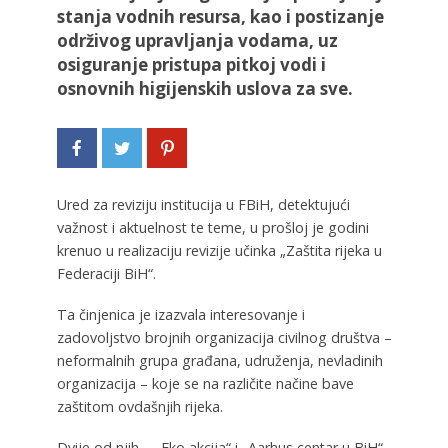
stanja vodnih resursa, kao i postizanje
održivog upravljanja vodama, uz
osiguranje pristupa pitkoj vodi i
osnovnih higijenskih uslova za sve.
Ured za reviziju institucija u FBiH, detektujući
važnost i aktuelnost te teme, u prošloj je godini
krenuo u realizaciju revizije učinka „Zaštita rijeka u
Federaciji BiH“.
Ta činjenica je izazvala interesovanje i
zadovoljstvo brojnih organizacija civilnog društva –
neformalnih grupa građana, udruženja, nevladinih
organizacija – koje se na različite načine bave
zaštitom ovdašnjih rijeka.
Dvije od njih – „Eko akcija“ i „Aarhus centar u BiH“