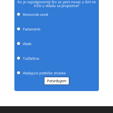
Ko je najodgovorniji što se javni novac u BiH ne
troši u skladu sa propisima?
Revizorski uredi
Parlamenti
Vlade
Tužilaštva
Vladajuće političke stranke
Potvrđujem