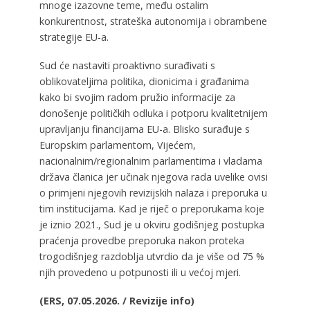
mnoge izazovne teme, među ostalim
konkurentnost, strateška autonomija i obrambene
strategije EU-a.
Sud će nastaviti proaktivno surađivati s
oblikovateljima politika, dionicima i građanima
kako bi svojim radom pružio informacije za
donošenje političkih odluka i potporu kvalitetnijem
upravljanju financijama EU-a. Blisko surađuje s
Europskim parlamentom, Vijećem,
nacionalnim/regionalnim parlamentima i vladama
država članica jer učinak njegova rada uvelike ovisi
o primjeni njegovih revizijskih nalaza i preporuka u
tim institucijama. Kad je riječ o preporukama koje
je iznio 2021., Sud je u okviru godišnjeg postupka
praćenja provedbe preporuka nakon proteka
trogodišnjeg razdoblja utvrdio da je više od 75 %
njih provedeno u potpunosti ili u većoj mjeri.
(ERS, 07.05.2026. / Revizije info)