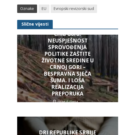
Oznake
EU
Evropski revizorski sud
Slične vijesti
Crna Gora:
NEUSPJEŠNOST
SPROVOĐENJA
POLITIKE ZAŠTITE
ŽIVOTNE SREDINE U
CRNOJ GORI –
BESPRAVNA SJEČA
ŠUMA. I LOŠA
REALIZACIJA
PREPORUKA
prije 6 dana
DRI REPUBLIKE SRBIJE