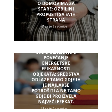
O DOMOVIMA ZA
STARE: OZBILJNI
PROPUSTI SA SVIH
STRANA
prije 2 sedmice
ERS O ULAGANJU U
POVEĆANJE
ENERGETSKE
EFIKASNOSTI
OBJEKATA: SREDSTVA
ODLAZE TAMO GDJE IH
JE NAJLAKŠE
POTROŠITI A NE TAMO
GDJE BI PROIZVELA
NAJVEĆI EFEKAT.
prije 3 sedmice