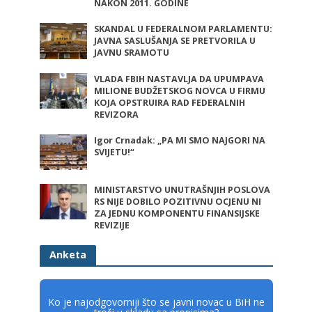
NAKON 2011. GODINE
SKANDAL U FEDERALNOM PARLAMENTU:
JAVNA SASLUŠANJA SE PRETVORILA U
JAVNU SRAMOTU
VLADA FBIH NASTAVLJA DA UPUMPAVA
MILIONE BUDŽETSKOG NOVCA U FIRMU
KOJA OPSTRUIRA RAD FEDERALNIH
REVIZORA
Igor Crnadak: „PA MI SMO NAJGORI NA
SVIJETU!“
MINISTARSTVO UNUTRAŠNJIH POSLOVA
RS NIJE DOBILO POZITIVNU OCJENU NI
ZA JEDNU KOMPONENTU FINANSIJSKE
REVIZIJE
Anketa
Ko je najodgovorniji što se javni novac u BiH ne