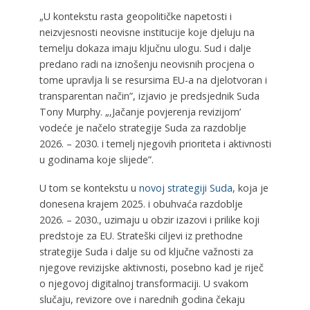
„U kontekstu rasta geopolitičke napetosti i
neizvjesnosti neovisne institucije koje djeluju na
temelju dokaza imaju ključnu ulogu.
Sud i dalje
predano radi na iznošenju neovisnih procjena o
tome upravlja li se resursima EU-a na djelotvoran i
transparentan način”, izjavio je predsjednik Suda
Tony Murphy. „‚Jačanje povjerenja revizijom’
vodeće je načelo strategije Suda za razdoblje
2026. – 2030. i temelj njegovih prioriteta i aktivnosti
u godinama koje slijede”.
U tom se kontekstu u
novoj strategiji Suda
, koja je
donesena krajem 2025. i obuhvaća razdoblje
2026. – 2030., uzimaju u obzir izazovi i prilike koji
predstoje za EU. Strateški ciljevi iz prethodne
strategije Suda i dalje su od ključne važnosti za
njegove revizijske aktivnosti, posebno kad je riječ
o njegovoj digitalnoj transformaciji. U svakom
slučaju, revizore ove i narednih godina čekaju