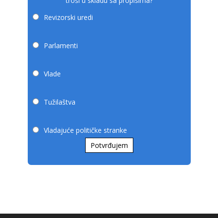
troši u skladu sa propisima?
Revizorski uredi
Parlamenti
Vlade
Tužilaštva
Vladajuće političke stranke
Potvrđujem