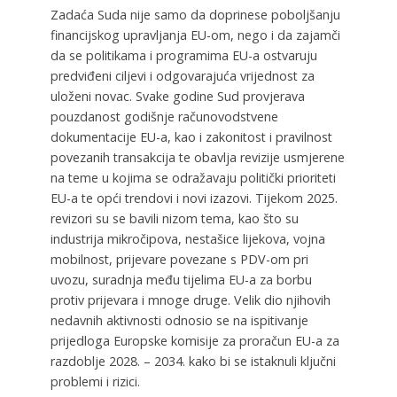
Zadaća Suda nije samo da doprinese poboljšanju
financijskog upravljanja EU-om, nego i da zajamči
da se politikama i programima EU-a ostvaruju
predviđeni ciljevi i odgovarajuća vrijednost za
uloženi novac. Svake godine Sud provjerava
pouzdanost godišnje računovodstvene
dokumentacije EU-a, kao i zakonitost i pravilnost
povezanih transakcija te obavlja revizije usmjerene
na teme u kojima se odražavaju politički prioriteti
EU-a te opći trendovi i novi izazovi. Tijekom 2025.
revizori su se bavili nizom tema, kao što su
industrija mikročipova, nestašice lijekova, vojna
mobilnost, prijevare povezane s PDV-om pri
uvozu, suradnja među tijelima EU-a za borbu
protiv prijevara i mnoge druge. Velik dio njihovih
nedavnih aktivnosti odnosio se na ispitivanje
prijedloga Europske komisije za proračun EU-a za
razdoblje 2028. – 2034. kako bi se istaknuli ključni
problemi i rizici.