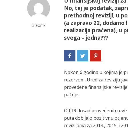
U finansijskoj reviziji 
No, taj je podatak, zapr
prethodnoj reviziji, u p
(a zapravo 22, dodamo li
urednik
realizacija praćena), u 
svega – jedna???
Nakon 6 godina u kojima je pr
rezervom, Ured za reviziju javn
provedene finansijske revizije
pažnje.
Od 19 dosad provedenih revizij
puta dobijalo pozitivnu ocjenu.
revizijama za 2014., 2015. i 2016