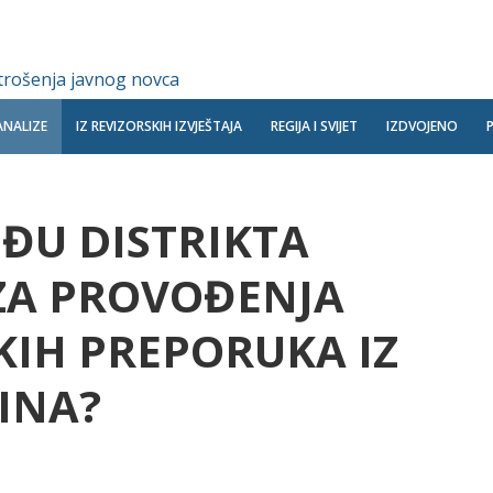
 trošenja javnog novca
ANALIZE
IZ REVIZORSKIH IZVJEŠTAJA
REGIJA I SVIJET
IZDVOJENO
UĐU DISTRIKTA
ZA PROVOĐENJA
KIH PREPORUKA IZ
INA?