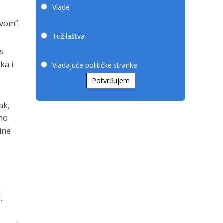
Vlade
rvom”.
Tužilaštva
os
ka i
Vladajuće političke stranke
Potvrđujem
ak,
ano
dine
.