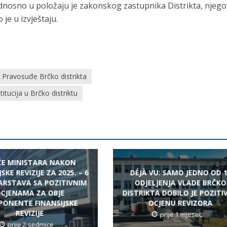
odnosno u položaju je zakonskog zastupnika Distrikta, njego
 je u izvještaju.
Pravosuđe Brčko distrikta
titucija u Brčko distriktu
EĆE MINISTARA NAKON
SKE REVIZIJE ZA 2025. – 6
DÉJÀ VU: SAMO JEDNO OD 
ARSTAVA SA POZITIVNIM
ODJELJENJA VLADE BRČKO
CJENAMA ZA OBJE
DISTRIKTA DOBILO JE POZITI
ONENTE FINANSIJSKE
OCJENU REVIZORA
REVIZIJE
prije 1 mjesec
prije 2 sedmice