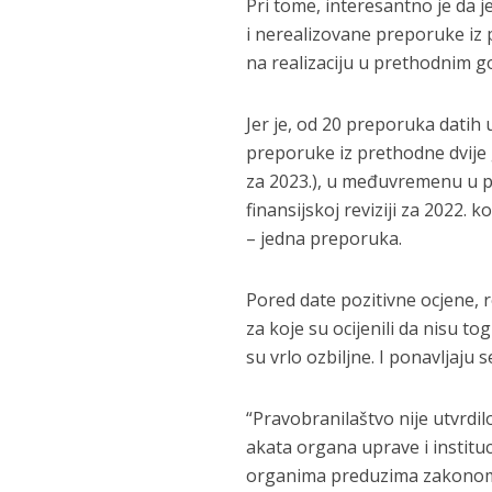
Pri tome, interesantno je da j
i nerealizovane preporuke iz 
na realizaciju u prethodnim 
Jer je, od 20 preporuka datih u 
preporuke iz prethodne dvije go
za 2023.), u međuvremenu u pot
finansijskoj reviziji za 2022. 
– jedna preporuka.
Pored date pozitivne ocjene, 
za koje su ocijenili da nisu to
su vrlo ozbiljne. I ponavljaju s
“Pravobranilaštvo nije utvrdi
akata organa uprave i institu
organima preduzima zakonom o