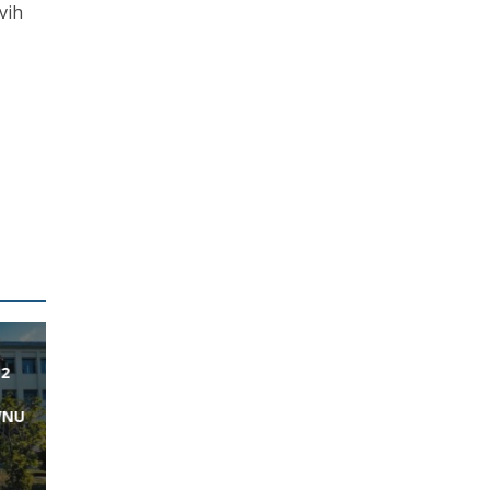
vih
12
VNU