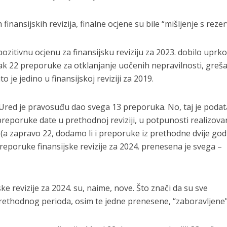
inansijskih revizija, finalne ocjene su bile “mišljenje s reze
pozitivnu ocjenu za finansijsku reviziju za 2023. dobilo uprk
čak 22 preporuke za otklanjanje uočenih nepravilnosti, greša
o je jedino u finansijskoj reviziji za 2019.
4. Ured je pravosuđu dao svega 13 preporuka. No, taj je podat
 preporuke date u prethodnoj reviziji, u potpunosti realizov
1 (a zapravo 22, dodamo li i preporuke iz prethodne dvije go
 preporuke finansijske revizije za 2024. prenesena je svega –
ke revizije za 2024. su, naime, nove. Što znači da su sve
rethodnog perioda, osim te jedne prenesene, “zaboravljene”