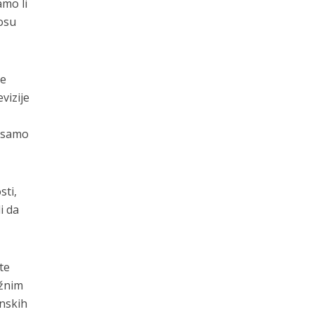
amo li
nosu
ne
vizije
a samo
sti,
i da
te
ežnim
nskih