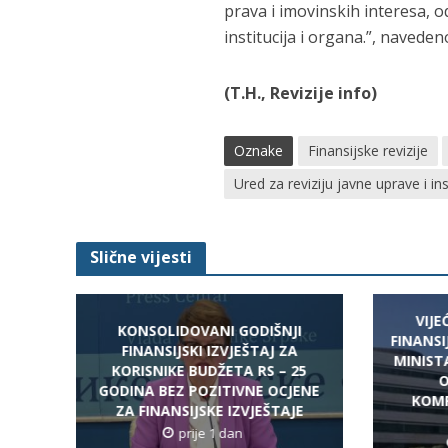
prava i imovinskih interesa, 
institucija i organa.”, navedeno
(T.H., Revizije info)
Oznake
Finansijske revizije
Ured za reviziju javne uprave i ins
Slične vijesti
VIJ
KONSOLIDOVANI GODIŠNJI
FINANSIJ
FINANSIJSKI IZVJEŠTAJ ZA
MINIST
KORISNIKE BUDŽETA RS – 25
O
GODINA BEZ POZITIVNE OCJENE
KOMP
ZA FINANSIJSKE IZVJEŠTAJE
prije 1 dan