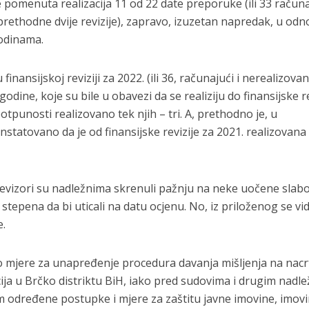
e pomenuta realizacija 11 od 22 date preporuke (ili 33 račun
prethodne dvije revizije), zapravo, izuzetan napredak, u od
godinama.
finansijskoj reviziji za 2022. (ili 36, računajući i nerealizova
dine, koje su bile u obavezi da se realiziju do finansijske re
punosti realizovano tek njih – tri. A, prethodno je, u
konstatovano da je od finansijske revizije za 2021. realizovan
revizori su nadležnima skrenuli pažnju na neke uočene slabo
g stepena da bi uticali na datu ocjenu. No, iz priloženog se vid
e.
lo mjere za unapređenje procedura davanja mišljenja na nacr
cija u Brčko distriktu BiH, iako pred sudovima i drugim nadl
dređene postupke i mjere za zaštitu javne imovine, imovi