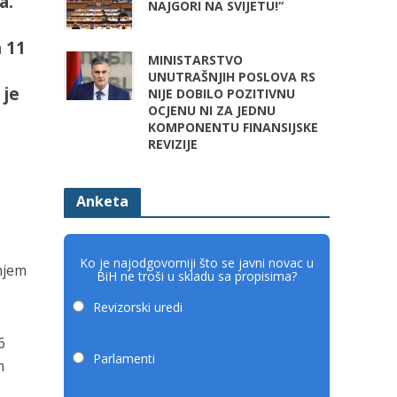
a.
NAJGORI NA SVIJETU!“
h 11
MINISTARSTVO
UNUTRAŠNJIH POSLOVA RS
 je
NIJE DOBILO POZITIVNU
OCJENU NI ZA JEDNU
KOMPONENTU FINANSIJSKE
REVIZIJE
Anketa
Ko je najodgovorniji što se javni novac u
anjem
BiH ne troši u skladu sa propisima?
Revizorski uredi
6
Parlamenti
m