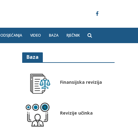
PODSJEĆANJA
VIDEO
BAZA
RJEČNIK
Baza
Finansijska revizija
Revizije učinka