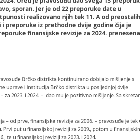
za 2024. Ured je pravosuđu dao svega 13 preporuk
avo, sporan. Jer je od 22 preporuke date u
otpunosti realizovano njih tek 11. A od preostali
 i preporuke iz prethodne dvije godine čija je
preporuke finansijske revizije za 2024. prenesena
avosuđe Brčko distrikta kontinuirano dobijalo mišljenje s
e uprave i institucija Brčko distrikta u posljednjoj dvije
 – za 2023. i 2024. – dao mu je pozitivno mišljenje. Sa skret
a – od prve, finansijske revizije za 2006. – pravosuđe je tek 
 Prvi put u finansijskoj reviziji za 2009., potom u finansijski
., te u finansijskoj reviziji za 2023. i 2024.