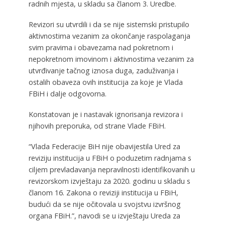
radnih mjesta, u skladu sa članom 3. Uredbe.
Revizori su utvrdili i da se nije sistemski pristupilo
aktivnostima vezanim za okončanje raspolaganja
svim pravima i obavezama nad pokretnom i
nepokretnom imovinom i aktivnostima vezanim za
utvrđivanje tačnog iznosa duga, zaduživanja i
ostalih obaveza ovih institucija za koje je Vlada
FBiH i dalje odgovorna.
Konstatovan je i nastavak ignorisanja revizora i
njihovih preporuka, od strane Vlade FBiH.
“Vlada Federacije BiH nije obavijestila Ured za
reviziju institucija u FBiH o poduzetim radnjama s
ciljem prevladavanja nepravilnosti identifikovanih u
revizorskom izvještaju za 2020. godinu u skladu s
članom 16. Zakona o reviziji institucija u FBiH,
budući da se nije očitovala u svojstvu izvršnog
organa FBiH.”, navodi se u izvještaju Ureda za