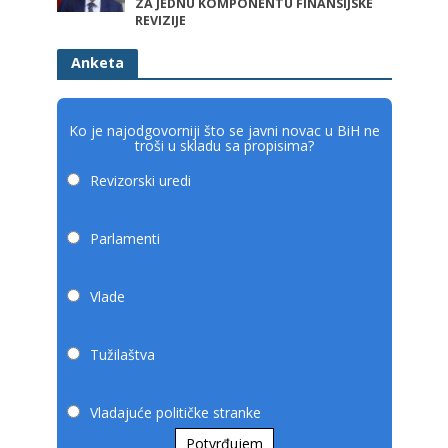
ZA JEDNU KOMPONENTU FINANSIJSKE
REVIZIJE
Anketa
Ko je najodgovorniji što se javni novac u BiH ne
troši u skladu sa propisima?
Revizorski uredi
Parlamenti
Vlade
Tužilaštva
Vladajuće političke stranke
Potvrđujem