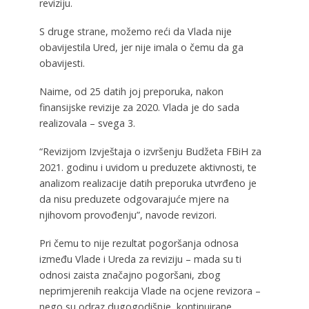
reviziju.
S druge strane, možemo reći da Vlada nije
obavijestila Ured, jer nije imala o čemu da ga
obavijesti.
Naime, od 25 datih joj preporuka, nakon
finansijske revizije za 2020. Vlada je do sada
realizovala – svega 3.
“Revizijom Izvještaja o izvršenju Budžeta FBiH za
2021. godinu i uvidom u preduzete aktivnosti, te
analizom realizacije datih preporuka utvrđeno je
da nisu preduzete odgovarajuće mjere na
njihovom provođenju”, navode revizori.
Pri čemu to nije rezultat pogoršanja odnosa
između Vlade i Ureda za reviziju – mada su ti
odnosi zaista značajno pogoršani, zbog
neprimjerenih reakcija Vlade na ocjene revizora –
nego su odraz dugogodišnje, kontinuirane