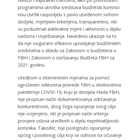
tekućih i kapitalnih transfera, iako po prethodnim
programima utroška sredstava budžetski korisnici
nisu izvršili raspodjelu s jasno utvrđenom svrhom
dodjele, mjerljivim kriterijima, transparentno, niti
su poduzimali adekvatne mjere i aktivnosti u dijelu
nadzora i izvještavanja. Navedeno ukazuje na to
da nije osigurano efikasno upravljanje budžetskim
sredstvima u skladu sa Zakonom o budžetima u
FBiH i Zakonom o izvršavanju Budžeta FBiH za
2021. godinu.
Uredbom o interventnim mjerama za pomoć
ugroženim sektorima privrede FBiH u okolnostima
pandemije COVID-19, koju je donijela Vlada FBiH,
nije propisan način dokumentovanja održavanja
konkurentnosti, zbog čega ispunjenje ovog cilja
nije ocijenjeno, niti je propisan način vršenja
provjere uslova utvrđenih u dijelu neprihvatljivosti
korisnika. Također, nije postignuto ispunjenje
općeg i posebnog cilja koji se odnose na očuvanje