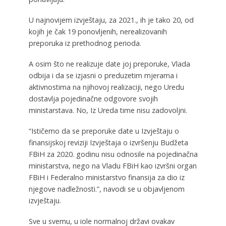
U najnovijem izvještaju, za 2021., ih je tako 20, od
kojih je čak 19 ponovljenih, nerealizovanih
preporuka iz prethodnog perioda.
A osim što ne realizuje date joj preporuke, Vlada
odbija i da se izjasni o preduzetim mjerama i
aktivnostima na njihovoj realizaciji, nego Uredu
dostavlja pojedinačne odgovore svojih
ministarstava. No, Iz Ureda time nisu zadovoljni.
“Ističemo da se preporuke date u Izvještaju o
finansijskoj reviziji Izvještaja o izvršenju Budžeta
FBiH za 2020. godinu nisu odnosile na pojedinačna
ministarstva, nego na Vladu FBiH kao izvršni organ
FBiH i Federalno ministarstvo finansija za dio iz
njegove nadležnosti.”, navodi se u objavljenom
izvještaju.
Sve u svemu, u iole normalnoj državi ovakav