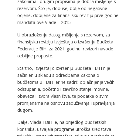
zakonima i drugim propisima je dobila mišljenje s
rezervom. Što je, doduše, bolje od negativne
ocjene, dobijene za finansijsku reviziju prve godine
mandata ove Vlade – 2015.
U obrazloženju datog mišljenja s rezervom, za
finansijsku reviziju Izvještaja o izvršenju Budžeta
Federacije BiH, za 2021. godinu, revizori navode
ozbiljne propuste.
Startno, Izvještaj o izvršenju Budžeta FBiH nije
sačinjen u skladu s odredbama Zakona o
budžetima u FBiH jer ne sadrži objašnjenja većih
odstupanja, početno i završno stanje imovine,
obaveza i izvora vlasništva, te podatke o svim
promjenama na osnovu zaduživanja i upravljanja
dugom.
Dalje, Vlada FBiH je, na prijedlog budžetskih
korisnika, usvajala programe utroška sredstava