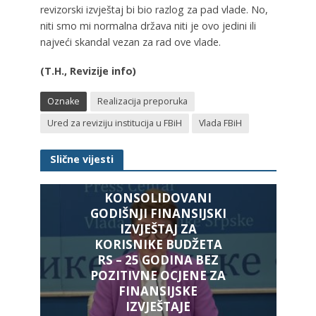
revizorski izvještaj bi bio razlog za pad vlade. No,
niti smo mi normalna država niti je ovo jedini ili
najveći skandal vezan za rad ove vlade.
(T.H., Revizije info)
Oznake
Realizacija preporuka
Ured za reviziju institucija u FBiH
Vlada FBiH
Slične vijesti
KONSOLIDOVANI
GODIŠNJI FINANSIJSKI
IZVJEŠTAJ ZA
KORISNIKE BUDŽETA
RS – 25 GODINA BEZ
POZITIVNE OCJENE ZA
FINANSIJSKE
IZVJEŠTAJE