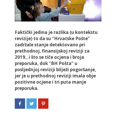
Faktički jedina je razlika (u kontekstu
revizije) to da su “Hrvatske Pošte”
zadržale stanje detektovano pri
prethodnoj, finansijskoj reviziji za
2019., i što se tiče ocjena i broja
preporuka, dok “BH Pošta” u
posljednjoj reviziji bilježi pogoršanje,
jer je u prethodnoj reviziji imala obje
pozitivne ocjene i tri puta manje
preporuka.