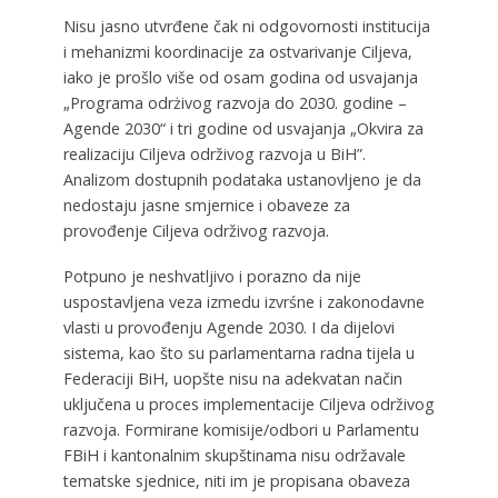
Nisu jasno utvrđene čak ni odgovornosti institucija
i mehanizmi koordinacije za ostvarivanje Ciljeva,
iako je prošlo više od osam godina od usvajanja
„Programa odrżivog razvoja do 2030. godine –
Agende 2030“ i tri godine od usvajanja „Okvira za
realizaciju Ciljeva održivog razvoja u BiH”.
Analizom dostupnih podataka ustanovljeno je da
nedostaju jasne smjernice i obaveze za
provođenje Ciljeva održivog razvoja.
Potpuno je neshvatljivo i porazno da nije
uspostavljena veza izmedu izvrśne i zakonodavne
vlasti u provođenju Agende 2030. I da dijelovi
sistema, kao što su parlamentarna radna tijela u
Federaciji BiH, uopšte nisu na adekvatan način
uključena u proces implementacije Ciljeva održivog
razvoja. Formirane komisije/odbori u Parlamentu
FBiH i kantonalnim skupštinama nisu održavale
tematske sjednice, niti im je propisana obaveza