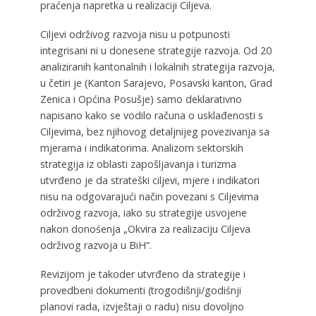
praćenja napretka u realizaciji Ciljeva.
Ciljevi održivog razvoja nisu u potpunosti
integrisani ni u donesene strategije razvoja. Od 20
analiziranih kantonalnih i lokalnih strategija razvoja,
u četiri je (Kanton Sarajevo, Posavski kanton, Grad
Zenica i Općina Posušje) samo deklarativno
napisano kako se vodilo računa o usklađenosti s
Ciljevima, bez njihovog detaljnijeg povezivanja sa
mjerama i indikatorima. Analizom sektorskih
strategija iz oblasti zapošljavanja i turizma
utvrđeno je da strateški ciljevi, mjere i indikatori
nisu na odgovarajući način povezani s Ciljevima
održivog razvoja, iako su strategije usvojene
nakon donośenja „Okvira za realizaciju Ciljeva
održivog razvoja u BiH“.
Revizijom je takoder utvrđeno da strategije i
provedbeni dokumenti (trogodišnji/godiśnji
planovi rada, izvještaji o radu) nisu dovoljno