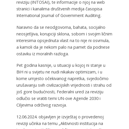
reviziju (INTOSAI), te informacije o njoj na web
stranici i kanalima društvenih medija časopisa
International Journal of Government Auditing.
Naravno da se neodgovorna, bahata, socijalno
neosjetljiva, korupciji sklona, sobom i svojim ličnim
interesima opsjednuta vlast na to nije ni osvrnula,
a kamoli da je nekom palo na pamet da podnese
ostavku iz moralnih razloga.
Pet godina kasnije, u situaciji u kojoj ni stanje u
BiH ni u svijetu ne nudi nikakav optimizam, i u
kome umjesto očekivanog napretka, svjedočimo
urušavanju svih civilizacijskih vrijednosti i strahu od
još gore budućnosti, Federalni ured za reviziju
odlučio se vratiti temi UN-ove Agende 2030 i
Ciljevima održivog razvoja.
12.06.2024. objavljen je izvještaj o provedenoj
reviziji učinka na temu „Aktivnosti institucija na