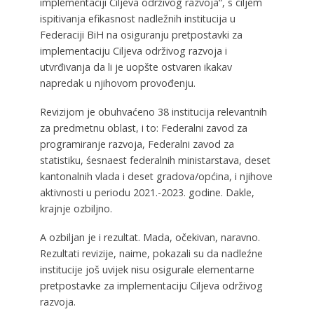
implementaciji Ciljeva održivog razvoja“, s ciljem
ispitivanja efikasnost nadležnih institucija u
Federaciji BiH na osiguranju pretpostavki za
implementaciju Ciljeva održivog razvoja i
utvrđivanja da li je uopšte ostvaren ikakav
napredak u njihovom provođenju.
Revizijom je obuhvaćeno 38 institucija relevantnih
za predmetnu oblast, i to: Federalni zavod za
programiranje razvoja, Federalni zavod za
statistiku, śesnaest federalnih ministarstava, deset
kantonalnih vlada i deset gradova/općina, i njihove
aktivnosti u periodu 2021.-2023. godine. Dakle,
krajnje ozbiljno.
A ozbiljan je i rezultat. Mada, očekivan, naravno.
Rezultati revizije, naime, pokazali su da nadleźne
institucije još uvijek nisu osigurale elementarne
pretpostavke za implementaciju Ciljeva održivog
razvoja.