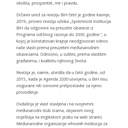
okoliša, prosperitet, mir i pravdu.
Državni ured za reviziju BiH četri je godine kasnije,
2019., proveo reviziju učinka „Spremnost institucija
BiH da odgovore na preuzete obaveze iz
Programa održivog razvoja do 2030. godine.“, u
kojoj je konstatovan krajnje neodgovoran odnos
naše vlasti prema preuzetim međunarodnim
obavezama. Odnosno, u suštini, prema vlastitim
građanima, i kvalitetu njihovog života.
Revizija je, naime, utvrdila da u četri godine, od
2015., kada je Agenda 2030 usvojena, u BiH nisu
osigurane niti osnovne pretpostavke za njeno
provođenje.
Ovdašnja je vlast stavljena i na svojevrsni
međunarodni stub srama, objavom ovog
izvještaja na engleskom jeziku na web stranici
Međunarodne organizacije vrhovnih institucija za