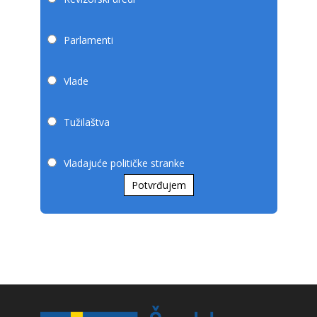
Parlamenti
Vlade
Tužilaštva
Vladajuće političke stranke
Potvrđujem