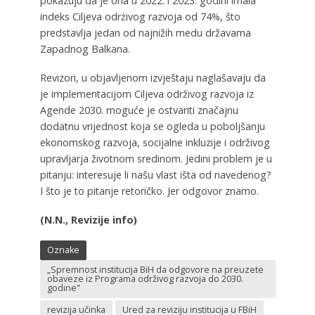
pokazuju da je ona u 2022. i 2023. godini imala
indeks Ciljeva odrżivog razvoja od 74%, što
predstavlja jedan od najnižih medu državama
Zapadnog Balkana.
Revizori, u objavljenom izvještaju naglašavaju da
je implementacijom Ciljeva održivog razvoja iz
Agende 2030. moguće je ostvariti značajnu
dodatnu vrijednost koja se ogleda u poboljšanju
ekonomskog razvoja, socijalne inkluzije i održivog
upravljarja životnom sredinom. Jedini problem je u
pitanju: interesuje li našu vlast išta od navedenog?
I što je to pitanje retoričko. Jer odgovor znamo.
(N.N., Revizije info)
Oznake
„Spremnost institucija BiH da odgovore na preuzete
obaveze iz Programa održivog razvoja do 2030.
godine"
revizija učinka
Ured za reviziju institucija u FBiH