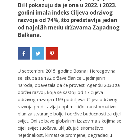
BiH pokazuju da je ona u 2022. i 2023.
godini imala indeks Ciljeva odrżivog
razvoja od 74%, što predstavlja jedan
od najnižih medu državama Zapadnog
Balkana.
U septembru 2015. godine Bosna i Hercegovina
se, skupa sa 192 države članice Ujedinjenih
naroda, obavezala da će provesti Agendu 2030 za
održivi razvoj, koja se sastoji od 17 ciljeva
održivog razvoja i 169 podciljeva. Ciljevi održivog
razvoja predstavljaju optimistički transformativni
plan za stvaranje bolje i održive budućnosti za cijeli
svijet. Oni se bave globalnim izazovima s kojima se
cijeli svijet suočava, uključujući siromaštvo,
nejednakost, klimatske promjene, degradaciju