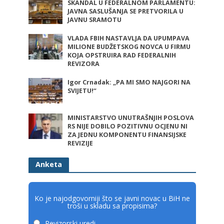
SKANDAL U FEDERALNOM PARLAMENTU:
JAVNA SASLUŠANJA SE PRETVORILA U
JAVNU SRAMOTU
VLADA FBIH NASTAVLJA DA UPUMPAVA
MILIONE BUDŽETSKOG NOVCA U FIRMU
KOJA OPSTRUIRA RAD FEDERALNIH
REVIZORA
Igor Crnadak: „PA MI SMO NAJGORI NA
SVIJETU!“
MINISTARSTVO UNUTRAŠNJIH POSLOVA
RS NIJE DOBILO POZITIVNU OCJENU NI
ZA JEDNU KOMPONENTU FINANSIJSKE
REVIZIJE
Anketa
Ko je najodgovorniji što se javni novac u BiH ne
troši u skladu sa propisima?
Revizorski uredi