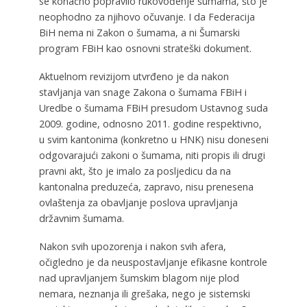
se konačno popravilo rukovođenje šumama, što je
neophodno za njihovo očuvanje. I da Federacija
BiH nema ni Zakon o šumama, a ni Šumarski
program FBiH kao osnovni strateški dokument.
Aktuelnom revizijom utvrđeno je da nakon
stavljanja van snage Zakona o šumama FBiH i
Uredbe o šumama FBiH presudom Ustavnog suda
2009. godine, odnosno 2011. godine respektivno,
u svim kantonima (konkretno u HNK) nisu doneseni
odgovarajući zakoni o šumama, niti propis ili drugi
pravni akt, što je imalo za posljedicu da na
kantonalna preduzeća, zapravo, nisu prenesena
ovlaštenja za obavljanje poslova upravljanja
državnim šumama.
Nakon svih upozorenja i nakon svih afera,
očigledno je da neuspostavljanje efikasne kontrole
nad upravljanjem šumskim blagom nije plod
nemara, neznanja ili grešaka, nego je sistemski