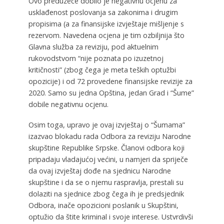
Ovo preduzeće dobilo je negativnu ocjenu za
usklađenost poslovanja sa zakonima i drugim
propisima (a za finansijske izvještaje mišljenje s
rezervom. Navedena ocjena je tim ozbiljnija što
Glavna služba za reviziju, pod aktuelnim
rukovodstvom “nije poznata po izuzetnoj
kritičnosti” (zbog čega je meta teških optužbi
opozicije) i od 72 provedene finansijske revizije za
2020. Samo su jedna Opština, jedan Grad i “Šume”
dobile negativnu ocjenu.
Osim toga, upravo je ovaj izvještaj o “Šumama”
izazvao blokadu rada Odbora za reviziju Narodne
skupštine Republike Srpske. Članovi odbora koji
pripadaju vladajućoj većini, u namjeri da spriječe
da ovaj izvještaj dođe na sjednicu Narodne
skupštine i da se o njemu raspravlja, prestali su
dolaziti na sjednice zbog čega ih je predsjednik
Odbora, inače opozicioni poslanik u Skupštini,
optužio da štite kriminal i svoje interese. Ustvrdivši