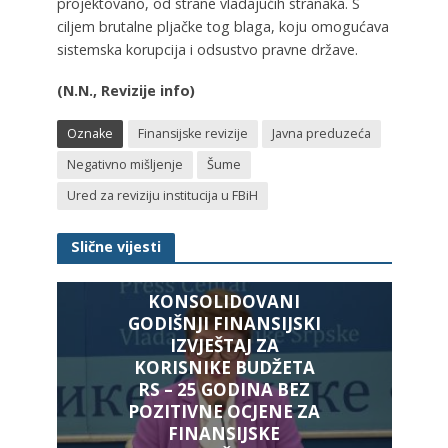
projektovano, od strane vladajućih stranaka. S
ciljem brutalne pljačke tog blaga, koju omogućava
sistemska korupcija i odsustvo pravne države.
(N.N., Revizije info)
Oznake
Finansijske revizije
Javna preduzeća
Negativno mišljenje
Šume
Ured za reviziju institucija u FBiH
Slične vijesti
KONSOLIDOVANI
GODIŠNJI FINANSIJSKI
IZVJEŠTAJ ZA
KORISNIKE BUDŽETA
RS – 25 GODINA BEZ
POZITIVNE OCJENE ZA
FINANSIJSKE