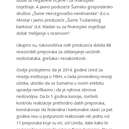
dobili su negativne ocjene i za finansijske
izvještaje. A Javno poduzeće Šumsko-gospodarsko
društvo „Šume Hercegovačko-neretvanske“ d.o.o.
Mostar i Javno preduzeće „Šume Tuzlanskog
kantona“ d.d. Kladan su za finansijske izvještaje
dobili “mišljenje s rezervom”.
Ukupno su, rukovodstva ovih preduzeća dobila 88
revizorskih preporuka za otklanjanje uočenih
nedostataka, grešaka i nezakonitosti.
Ovdje podsjetimo da je 2014. godine Ured za
reviziju institucija u FBiH, u tada provedenoj reviziji
učinka, utvrdio da se šumama u ovom entitetu
upravlja neefikasno i da je njihova obnova
nedovoljna. Da bi 5 godina kasnije, izvršivši
kontrolu realizacije prethodno datih preporuka,
konstatovao da federalna i kantonalne vlasti za pet
godina nisu u potpunosti realizovale niti jednu od
11 preporuka koje su im, od Ureda, date kako bi