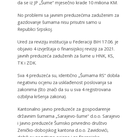
da se iz JP „Šume“ mjesečno krade 10 miliona KM.
No problemi sa javnim preduzećima zaduženim za
gazdovanje šumama nisu prisutni samo u
Republici Srpskoj.
Ured za reviziju institucija u Federaciji BiH 17.06. je
objavio 4 izvještaja o finansijskoj reviziji za 2021.
javnih preduzeća zaduženih za šume u HNK, KS,
TK i ZDK.
Sva 4 preduzeća su, identično „Šumama RS“ dobila
negativnu ocjenu za usklađenost poslovanja sa
zakonima (što znači da su u sva 4 registrovana
ozbiljna kršenja zakona).
Kantonalno javno preduzeće za gospodarenje
državnim šumama „Sarajevo-šume“ d.o.o. Sarajevo
i Javno preduzeće Šumsko privredno društvo
Zeničko-dobojskog kantona d.o.o. Zavidovići,