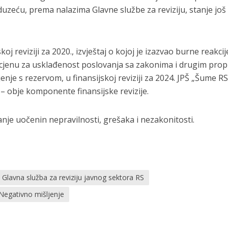
uzeću, prema nalazima Glavne službe za reviziju, stanje još
oj reviziji za 2020., izvještaj o kojoj je izazvao burne reakcij
cjenu za usklađenost poslovanja sa zakonima i drugim prop
ljenje s rezervom, u finansijskoj reviziji za 2024. JPŠ „Šume RS
 – obje komponente finansijske revizije.
anje uočenin nepravilnosti, grešaka i nezakonitosti.
Glavna služba za reviziju javnog sektora RS
Negativno mišljenje