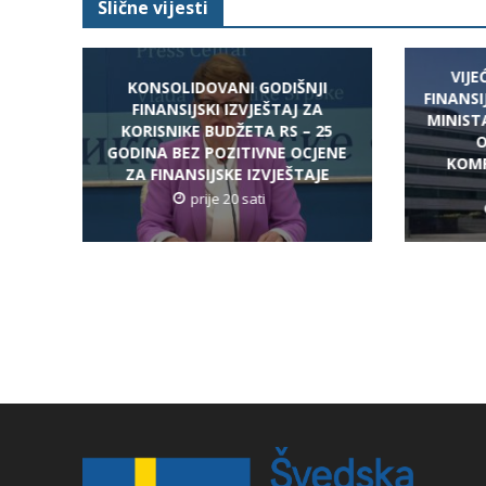
Slične vijesti
VIJ
KONSOLIDOVANI GODIŠNJI
FINANSIJ
FINANSIJSKI IZVJEŠTAJ ZA
MINIST
KORISNIKE BUDŽETA RS – 25
O
GODINA BEZ POZITIVNE OCJENE
KOMP
ZA FINANSIJSKE IZVJEŠTAJE
prije 20 sati