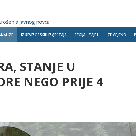
 trošenja javnog novca
ANALIZE
IZ REVIZORSKIH IZVJEŠTAJA
REGIJA I SVIJET
IZDVOJENO
RA, STANJE U
RE NEGO PRIJE 4