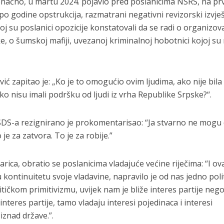
e konačno, u martu 2024. pojavio pred poslanicima NSRS, na pr
 po godine opstrukcija, razmatrani negativni revizorski izvješ
j su poslanici opozicije konstatovali da se radi o organizov
e, o šumskoj mafiji, uvezanoj kriminalnoj hobotnici kojoj su
ć zapitao je: „Ko je to omogućio ovim ljudima, ako nije bila
ko nisu imali podršku od ljudi iz vrha Republike Srpske?“.
SDS-a rezignirano je prokomentarisao: “Ja stvarno ne mogu
o je za zatvora. To je za robije.”
ica, obratio se poslanicima vladajuće većine riječima: “I ov
 u kontinuitetu svoje vladavine, napravilo je od nas jedno poli
itičkom primitivizmu, uvijek nam je bliže interes partije neg
interes partije, tamo vladaju interesi pojedinaca i interesi
 iznad države.”.