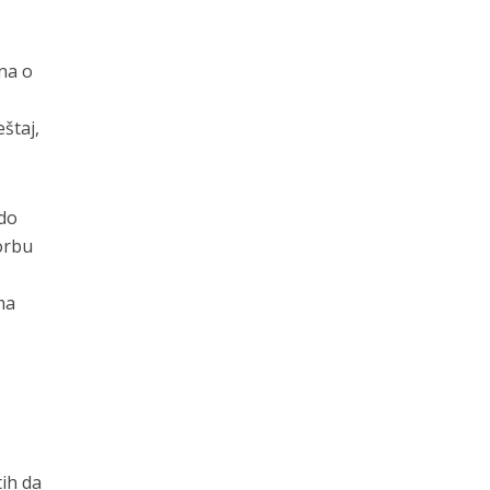
na o
štaj,
 do
borbu
ma
tih da