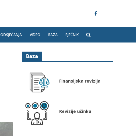
PODSJEĆANJA
VIDEO
BAZA
RJEČNIK
Baza
Finansijska revizija
Revizije učinka