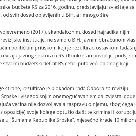
isnike budžeta RS za 2016. godinu, predstavljaju izvještaje sa
 od svih dosad objavljenih u BiH, a i mnogo šire.
 svojevremeno (2017.), skandaloznim, dosad najradikalnijim
evizijske institucije, ne samo u BiH. Javnim obračunom vlast
ućim političkim pritiskom koji je rezultirao ostavkom tadašn
reviziju javnog sektora u RS. (Konkretan povod je, podsjeti
e stvarni budžetski deficit RS četiri puta veći od onog koji
ge strane, rezultirao je blokadom rada Odbora za reviziju
Srpske i višegodišnjim onemogućavanjem da izvještaj dođe
dajuća većina nije dozvoljavala raspravu o njemu, zbog čega j
 opozicije) svoje kolege optužio da štite kriminal i korupciju
a se u “Šumama Republike Srpske”, mjesečno krade 10 milion