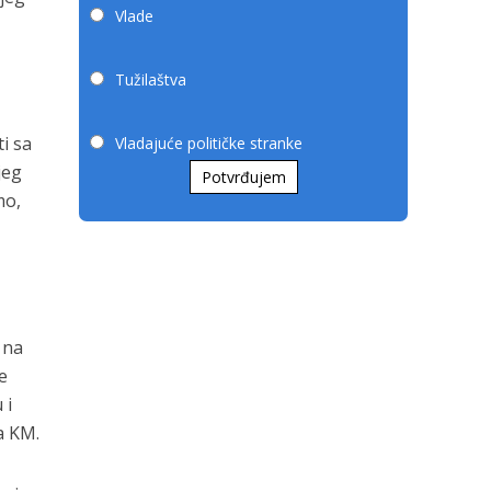
Vlade
Tužilaštva
i sa
Vladajuće političke stranke
jeg
Potvrđujem
mo,
 na
e
 i
a KM.