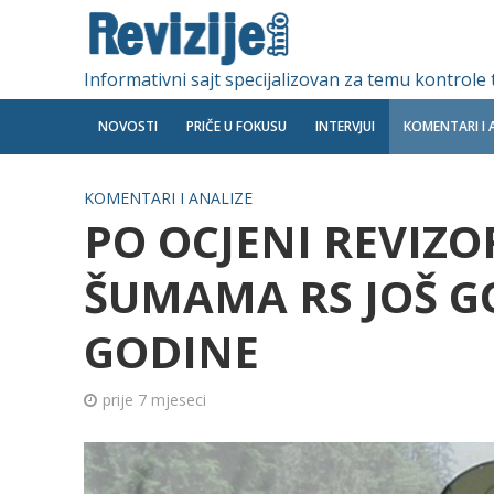
Informativni sajt specijalizovan za temu kontrole
NOVOSTI
PRIČE U FOKUSU
INTERVJUI
KOMENTARI I 
KOMENTARI I ANALIZE
PO OCJENI REVIZO
ŠUMAMA RS JOŠ GO
GODINE
prije 7 mjeseci