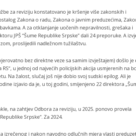
žbe za reviziju konstatovano je kršenje više zakonskih i
ostalog Zakona o radu, Zakona o javnim preduzećima, Zako
avkama. A za otklanjanje uočenih nepravilnosti, grešaka i
ektoru JPŠ “Šume Republike Srpske” dali 24 preporuke. A izvje
m, proslijedili nadležnom tužilaštvu.
vjerovatno bez direktne veze sa samim izvještajem) došlo je
 RS“, u jednoj od najvećih policijskih akcija usmjerenih na 
u. Na žalost, slučaj još nije dobio svoj sudski epilog. Ali je
dine izjavio da je, u toj godini, smijenjeno 22 direktora „Šu
dakle, na zahtjev Odbora za reviziju, u 2025. ponovo provela
 Republike Srpske“. Za 2024.
ega izrečenog i nakon navodno odlučnih mjera vlasti preduze