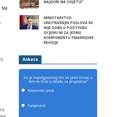
NAJGORI NA SVIJETU!“
e su
MINISTARSTVO
.
UNUTRAŠNJIH POSLOVA RS
NIJE DOBILO POZITIVNU
OCJENU NI ZA JEDNU
KOMPONENTU FINANSIJSKE
REVIZIJE
Anketa
PŠ
Ko je najodgovorniji što se javni novac u
BiH ne troši u skladu sa propisima?
Revizorski uredi
Parlamenti
 za
njeg