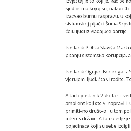
Izvještaj je to koji je, kad s
sjednici na kojoj su, nakon 4 i
izazvao burnu raspravu, u kojo
sistemskoj pljački Šuma Srpsk
čelu ljudi iz vladajuće partije.
Poslanik PDP-a Slaviša Markovi
pitanju sistemska korupcija, a
Poslanik Ognjen Bodiroga iz 
vjerujem, ljudi, šta vi radite. T
A tada poslanik Vukota Govedar
ambijent koji ste vi napravili,
primitivno društvo i u tom pol
interes države. A tamo gdje je 
pojedinaca koji su sebe izdigli