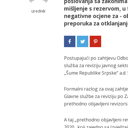
poslovanja sa zakonima i
mišljenje s rezervom, u 
urednik
negativne ocjene za - o
preporuka za otklanjanj
Postupajući po zahtjevu Odbo
služba za reviziju javnog sekto
„Šume Republike Srpske“ a.d. S
Formalni razlog za ovaj zahtj
Glavne službe za reviziju po
prethodno objavljeni revizorski
A taj „prethodno objavljeni revi
2020., koji zajedno sa Izvješt