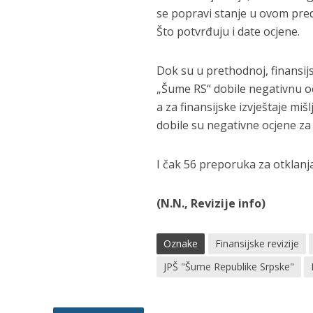
se popravi stanje u ovom pred
Što potvrđuju i date ocjene.
Dok su u prethodnoj, finansijsk
„Šume RS“ dobile negativnu o
a za finansijske izvještaje miš
dobile su negativne ocjene za
I čak 56 preporuka za otklanj
(N.N., Revizije info)
Oznake
Finansijske revizije
JPŠ "Šume Republike Srpske"