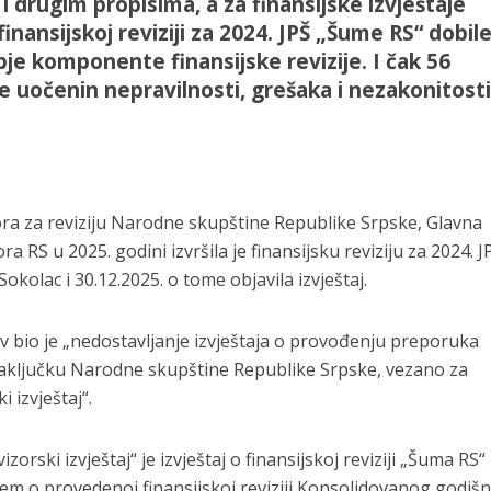
 drugim propisima, a za finansijske izvještaje
finansijskoj reviziji za 2024. JPŠ „Šume RS“ dobil
bje komponente finansijske revizije. I čak 56
e uočenin nepravilnosti, grešaka i nezakonitosti
ra za reviziju Narodne skupštine Republike Srpske, Glavna
ra RS u 2025. godini izvršila je finansijsku reviziju za 2024. J
okolac i 30.12.2025. o tome objavila izvještaj.
ev bio je „nedostavljanje izvještaja o provođenju preporuka
 Zaključku Narodne skupštine Republike Srpske, vezano za
 izvještaj“.
zorski izvještaj“ je izvještaj o finansijskoj reviziji „Šuma RS“
ajem o provedenoj finansijskoj reviziji Konsolidovanog godiš