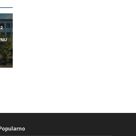
12
VNU
Popularno