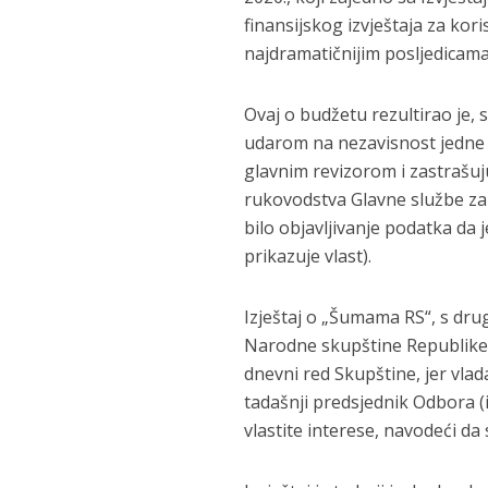
finansijskog izvještaja za kor
najdramatičnijim posljedicama,
Ovaj o budžetu rezultirao je,
udarom na nezavisnost jedne r
glavnim revizorom i zastrašuj
rukovodstva Glavne službe za 
bilo objavljivanje podatka da j
prikazuje vlast).
Izještaj o „Šumama RS“, s dru
Narodne skupštine Republike 
dnevni red Skupštine, jer vla
tadašnji predsjednik Odbora (iz
vlastite interese, navodeći d