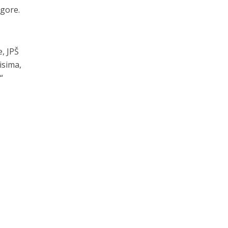
 gore.
e, JPŠ
isima,
“