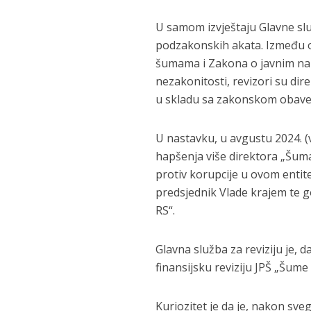
U samom izvještaju Glavne slu
podzakonskih akata. Između 
šumama i Zakona o javnim nab
nezakonitosti, revizori su dir
u skladu sa zakonskom obavezo
U nastavku, u avgustu 2024. (
hapšenja više direktora „Šuma
protiv korupcije u ovom entitet
predsjednik Vlade krajem te go
RS“.
Glavna služba za reviziju je, 
finansijsku reviziju JPŠ „Šume
Kuriozitet je da je, nakon sv