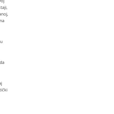
voj
taji,
anoj,
 na
 u
 da
aj
tički
o