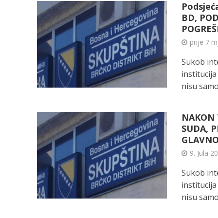
Podsjeć
BD, POD
POGREŠ
prije 7 m
Sukob int
institucij
nisu samo.
NAKON T
SUDA, 
GLAVNO
9. Jula 2
Sukob int
institucij
nisu samo.