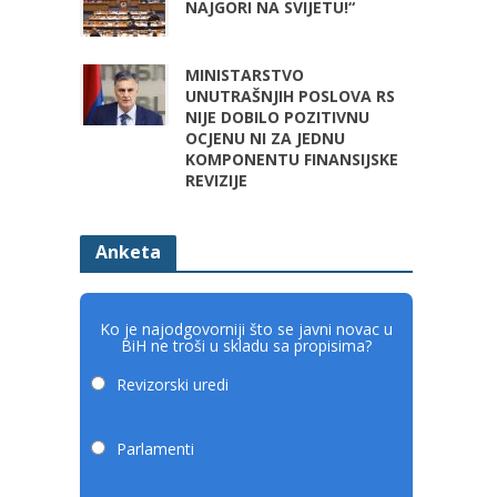
NAJGORI NA SVIJETU!“
MINISTARSTVO
UNUTRAŠNJIH POSLOVA RS
NIJE DOBILO POZITIVNU
OCJENU NI ZA JEDNU
KOMPONENTU FINANSIJSKE
REVIZIJE
Anketa
Ko je najodgovorniji što se javni novac u
BiH ne troši u skladu sa propisima?
Revizorski uredi
Parlamenti