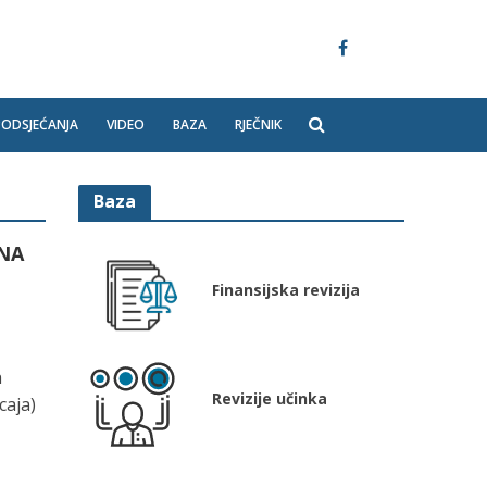
PODSJEĆANJA
VIDEO
BAZA
RJEČNIK
Baza
INA
Finansijska revizija
h
Revizije učinka
caja)