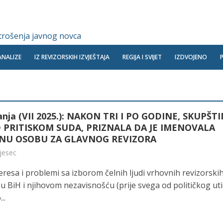
 trošenja javnog novca
ANALIZE
IZ REVIZORSKIH IZVJEŠTAJA
REGIJA I SVIJET
IZDVOJENO
anja (VII 2025.): NAKON TRI I PO GODINE, SKUPŠT
 PRITISKOM SUDA, PRIZNALA DA JE IMENOVALA
NU OSOBU ZA GLAVNOG REVIZORA
mjesec
eresa i problemi sa izborom čelnih ljudi vrhovnih revizorski
a u BiH i njihovom nezavisnošću (prije svega od političkog uti
..