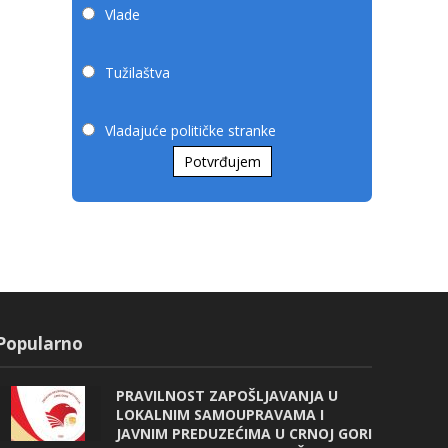
Vlade
Tužilaštva
Vladajuće političke stranke
Potvrđujem
Popularno
PRAVILNOST ZAPOŠLJAVANJA U
LOKALNIM SAMOUPRAVAMA I
JAVNIM PREDUZEĆIMA U CRNOJ GORI