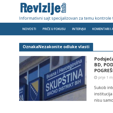
Informativni sajt specijalizovan za temu kontrole
NOVOSTI
PRIČE U FOKUSU
INTERVJUI
KOMENTARI I 
OznakaNezakonite odluke vlasti
Podsjeć
BD, POD
POGREŠ
prije 1 
Sukob int
institucij
nisu samo.