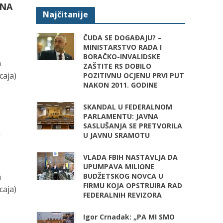
INA
Najčitanije
ČUDA SE DOGAĐAJU? –
MINISTARSTVO RADA I
BORAČKO-INVALIDSKE
h
ZAŠTITE RS DOBILO
caja)
POZITIVNU OCJENU PRVI PUT
NAKON 2011. GODINE
SKANDAL U FEDERALNOM
PARLAMENTU: JAVNA
M
SASLUŠANJA SE PRETVORILA
A
U JAVNU SRAMOTU
VLADA FBIH NASTAVLJA DA
UPUMPAVA MILIONE
h
BUDŽETSKOG NOVCA U
FIRMU KOJA OPSTRUIRA RAD
caja)
FEDERALNIH REVIZORA
Igor Crnadak: „PA MI SMO