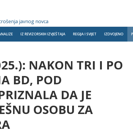
 trošenja javnog novca
ANALIZE
IZ REVIZORSKIH IZVJEŠTAJA
REGIJA I SVIJET
IZDVOJENO
025.): NAKON TRI I PO
A BD, POD
PRIZNALA DA JE
EŠNU OSOBU ZA
RA