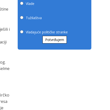
Vlade
štine
Tužilaštva
šili i
Vladajuće političke stranke
Potvrđujem
ciji
nog.
 Selme
o
 Brčko
eresa
je