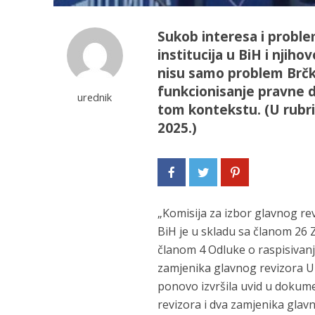
Sukob interesa i problem
institucija u BiH i njih
nisu samo problem Brčk
funkcionisanje pravne d
urednik
tom kontekstu. (U rubric
2025.)
„Komisija za izbor glavnog re
BiH je u skladu sa članom 26 Za
članom 4 Odluke o raspisivanj
zamjenika glavnog revizora Ure
ponovo izvršila uvid u dokum
revizora i dva zamjenika glavno