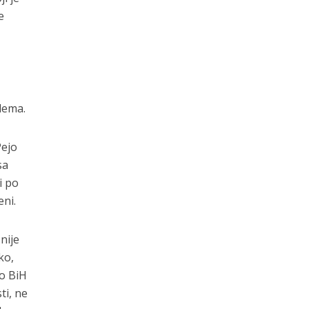
e
lema.
Pejo
sa
i po
eni.
nije
ko,
io BiH
ti, ne