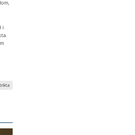
alom,
 i
ta.
im
trikta