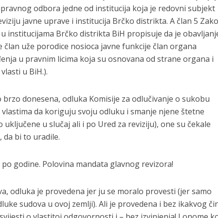
upravnog odbora jedne od institucija koja je redovni subjekt
eviziju javne uprave i institucija Brčko distrikta. A član 5 Zak
 institucijama Brčko distrikta BiH propisuje da je obavljanj
je član uže porodice nosioca javne funkcije član organa
enja u pravnim licima koja su osnovana od strane organa i
vlasti u BiH.).
no brzo donesena, odluka Komisije za odlučivanje o sukobu
 vlastima da koriguju svoju odluku i smanje njene štetne
 uključene u slučaj ali i po Ured za reviziju), one su čekale
a bi to uradile.
i po godine. Polovina mandata glavnog revizora!
va, odluka je provedena jer ju se moralo provesti (jer samo
uke sudova u ovoj zemlji). Ali je provedena i bez ikakvog či
vijesti o vlastitoj odgovornosti i – bez izvinjenja! I onome koj