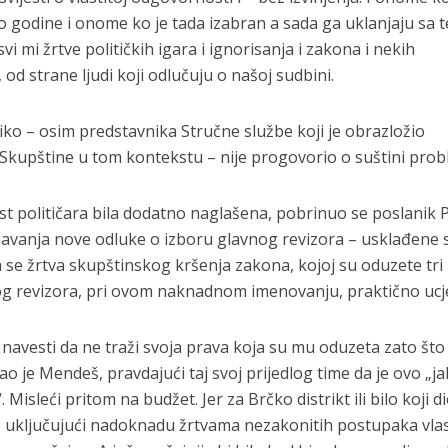
 po godine i onome ko je tada izabran a sada ga uklanjaju sa t
 svi mi žrtve političkih igara i ignorisanja i zakona i nekih
d strane ljudi koji odlučuju o našoj sudbini.
iko – osim predstavnika Stručne službe koji je obrazložio
 Skupštine u tom kontekstu – nije progovorio o suštini prob
t političara bila dodatno naglašena, pobrinuo se poslanik 
asavanja nove odluke o izboru glavnog revizora – usklađene 
se žrtva skupštinskog kršenja zakona, kojoj su oduzete tri 
nog revizora, pri ovom naknadnom imenovanju, praktično ucj
avesti da ne traži svoja prava koja su mu oduzeta zato što 
ao je Mendeš, pravdajući taj svoj prijedlog time da je ovo „ja
 Misleći pritom na budžet. Jer za Brčko distrikt ili bilo koji d
, uključujući nadoknadu žrtvama nezakonitih postupaka vlas