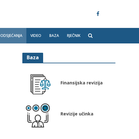
PODSJEĆANJA
VIDEO
BAZA
RJEČNIK
Baza
Finansijska revizija
Revizije učinka