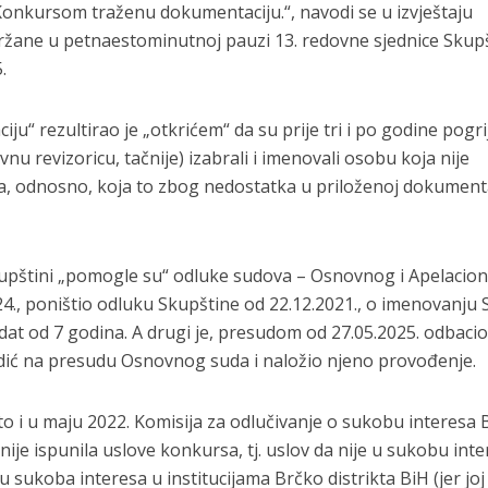
i Konkursom traženu dokumentaciju.“, navodi se u izvještaju
držane u petnaestominutnoj pauzi 13. redovne sjednice Skup
.
u“ rezultirao je „otkrićem“ da su prije tri i po godine pogrije
nu revizoricu, tačnije) izabrali i imenovali osobu koja nije
a, odnosno, koja to zbog nedostatka u priloženoj dokumenta
Skupštini „pomogle su“ odluke sudova – Osnovnog i Apelacio
24., poništio odluku Skupštine od 22.12.2021., o imenovanju
dat od 7 godina. A drugi je, presudom od 27.05.2025. odbaci
dić na presudu Osnovnog suda i naložio njeno provođenje.
što i u maju 2022. Komisija za odlučivanje o sukobu interesa
 nije ispunila uslove konkursa, tj. uslov da nije u sukobu int
sukoba interesa u institucijama Brčko distrikta BiH (jer joj 