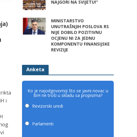
NAJGORI NA SVIJETU!“
MINISTARSTVO
ja)
UNUTRAŠNJIH POSLOVA RS
NIJE DOBILO POZITIVNU
OCJENU NI ZA JEDNU
u
KOMPONENTU FINANSIJSKE
REVIZIJE
Anketa
Ko je najodgovorniji što se javni novac u
rikta
BiH ne troši u skladu sa propisima?
iH i
Revizorski uredi
iH
Parlamenti
vnog
vi