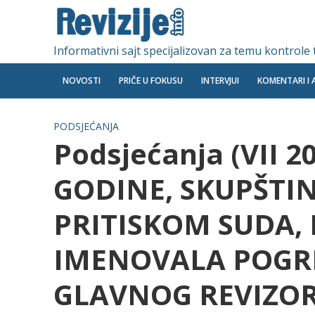
Informativni sajt specijalizovan za temu kontrole
NOVOSTI
PRIČE U FOKUSU
INTERVJUI
KOMENTARI I 
PODSJEĆANJA
Podsjećanja (VII 2
GODINE, SKUPŠTIN
PRITISKOM SUDA, 
IMENOVALA POGR
GLAVNOG REVIZO