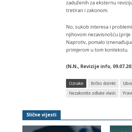
zaduženih za eksternu revizij
tretiran i zakonom.
No, sukob interesa i problemi 
njihovom nezavisnošću (prije 
Naprotiv, pomalo iznenađujuće
primjerom u tom kontekstu.
(N.N., Revizije info, 09.07.20
Oznake
Brčko distrikt
Izbo
Nezakonite odluke vlasti
Prav
Slične vijesti