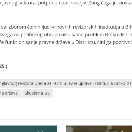
u javnog sektora, potpuno neprihvatljiv. Zbog čega je, uost
sa izborom čelnih ljudi vrhovnih revizorskih institucija u BiH
svega od političkog uticaja) nisu samo problem Brčko distrik
 funkcionisanje pravne države u Distriktu, čini ga pozitivn
25.)
r glavnog revizora Ureda za reviziju javne uprave i institucija Brčko dis
na država
Skupština BD