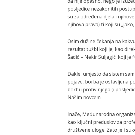
da nije opasno, nego je izuzet
posljedice nezakonitih postup
su za određena djela i njihove 
njihova prava) ti koji su „jako,
Osim dužine čekanja na kakvu t
rezultat tužbi koji je, kao d
Šadić – Nekir Suljagić. koji j
Dakle, umjesto da sistem sam 
pojave, borba je ostavljena po
borbu protiv njega (i posljedi
Našim novcem.
Inače, Međunarodna organizaci
kao ključni preduslov za prof
društvene uloge. Zato je i suk