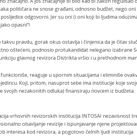
no značajno. A još značajnije bi bilo kad bi zakon regulisao 
aka političara ne snose građani, odnosno budžet, nego oni 
posljedice odgovorni. Jer su oni (i oni koji bi ljudima oduzima
 jako opasni“!
akvu pravdu, gorak okus ostavlja i činjenica da je čitav slu
irektno oštećeni, podnosio protukandidat nelegano izabrane 
e funkciju glavnog revizora Distrikta vršio i u prethodnom ma
funkcioniše, reaguje u spornim situacijama i eliminiše ovak
jedincu. Koji, pritom, nasuprot sebe ima institucije koje svoj
ce svojih nezakonitih odluka) finansiraju novcem iz budžeta.
ja vrhovnih revizorskih institucija INTOSAI nezavisnost tre
esionalno obavljanje revizije i ispunjavanje njene projektov
ob interesa kod revizora, a pogotovo čelnih ljudi institucija