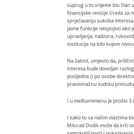
suprug u to vrijeme bio član 
finansijske revizije Ureda za r
sprječavanju sukoba interesa u
javne funkcije nespojivo ako 
upravljanja, nadzora, rukovođ
institucija na bilo kojem nivou 
Na žalost, umjesto da, prilič
interesa bude dovoljan razlog
posljedice (i po osobe direktno
pravosnažnu sudsku presudu, d
I u međuvremenu je prošlo 3 
I kako to sa našim vlastima bi
Milorad Dodik može da krši odl
samokritičnosti i pokazivanja s