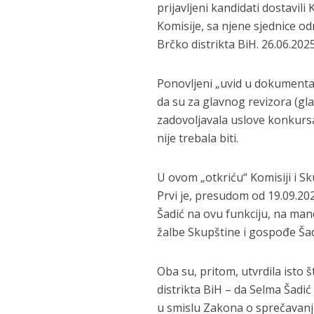
prijavljeni kandidati dostavil
Komisije, sa njene sjednice o
Brčko distrikta BiH. 26.06.2025
Ponovljeni „uvid u dokumentacij
da su za glavnog revizora (glav
zadovoljavala uslove konkurs
nije trebala biti.
U ovom „otkriću“ Komisiji i 
Prvi je, presudom od 19.09.20
Šadić na ovu funkciju, na man
žalbe Skupštine i gospođe Ša
Oba su, pritom, utvrdila isto 
distrikta BiH – da Selma Šadić
u smislu Zakona o sprečavanju 