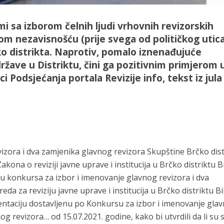
i sa izborom čelnih ljudi vrhovnih revizorskih
ovom nezavisnošću (prije svega od političkog utica
o distrikta. Naprotiv, pomalo iznenađujuće
ržave u Distriktu, čini ga pozitivnim primjerom 
i Podsjećanja portala Revizije info, tekst iz jula
vizora i dva zamjenika glavnog revizora Skupštine Brčko dist
kona o reviziji javne uprave i institucija u Brčko distriktu B
u konkursa za izbor i imenovanje glavnog revizora i dva
da za reviziju javne uprave i institucija u Brčko distriktu B
entaciju dostavljenu po Konkursu za izbor i imenovanje gla
g revizora… od 15.07.2021. godine, kako bi utvrdili da li su s