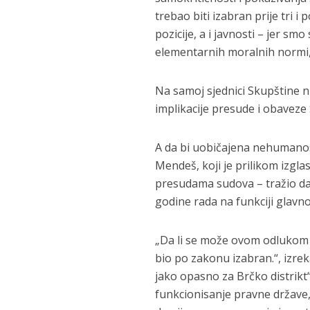
trebao biti izabran prije tri i
pozicije, a i javnosti – jer smo
elementarnih moralnih normi, o
Na samoj sjednici Skupštine n
implikacije presude i obaveze
A da bi uobičajena nehumanos
Mendeš, koji je prilikom izgl
presudama sudova – tražio da 
godine rada na funkciji glav
„Da li se može ovom odlukom n
bio po zakonu izabran.“, izrek
jako opasno za Brčko distrikt“.
funkcionisanje pravne države