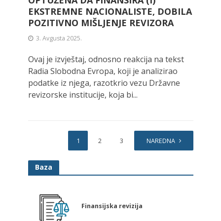
OPTUŽENA DA FINANSIRA (I)
EKSTREMNE NACIONALISTE, DOBILA
POZITIVNO MIŠLJENJE REVIZORA
3. Avgusta 2025.
Ovaj je izvještaj, odnosno reakcija na tekst
Radia Slobodna Evropa, koji je analizirao
podatke iz njega, razotkrio vezu Državne
revizorske institucije, koja bi...
1
2
3
4
NAREDNA
Baza
Finansijska revizija