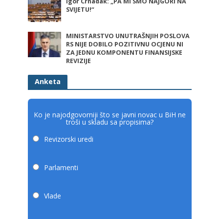
Igor Crnadak: „PA MI SMO NAJGORI NA
SVIJETU!“
MINISTARSTVO UNUTRAŠNJIH POSLOVA
RS NIJE DOBILO POZITIVNU OCJENU NI
ZA JEDNU KOMPONENTU FINANSIJSKE
REVIZIJE
Anketa
Ko je najodgovorniji što se javni novac u BiH ne
troši u skladu sa propisima?
Revizorski uredi
Parlamenti
Vlade