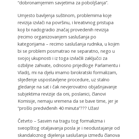
“dobronamjernim savjetima za poboljšanja”.
Umjesto bavljenja suštinom, problemima koje
revizija izvlači na površinu, i kreativnog pristupa
koji bi nadogradio značaj provedenih revizija
(recimo organizovanjem saslušanja po
kategorijama – recimo saslušanja rudnika, u kojim
bi se problem posmatrao ne separatno, nego u
svojoj ukupnosti i iz toga izvlačili zaključci za
ozbiljne zahvate, odnosno prijedloge Parlamentu i
Vladi), mi na djelu imamo birokratski formalizam,
slijeđenje uspostavljene procedure, uz stalno
gledanje na sat i čak nevjerovatno objašnjavanje
subjektima revizije da oni, poslanici, članovi
Komisije, nemaju vremena da se bave time, jer je
“prošlo predviđenih 40 minuta”??? Užas!
Četvrto – Sasvim na tragu tog formalizma i
sveopštog otaljavanja posla je i neodustajanje od
skandaloznog dijelenja saslušanja između članova