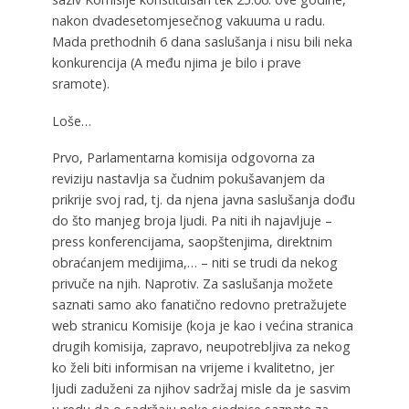
nakon dvadesetomjesečnog vakuuma u radu.
Mada prethodnih 6 dana saslušanja i nisu bili neka
konkurencija (A među njima je bilo i prave
sramote).
Loše…
Prvo, Parlamentarna komisija odgovorna za
reviziju nastavlja sa čudnim pokušavanjem da
prikrije svoj rad, tj. da njena javna saslušanja dođu
do što manjeg broja ljudi. Pa niti ih najavljuje –
press konferencijama, saopštenjima, direktnim
obraćanjem medijima,… – niti se trudi da nekog
privuče na njih. Naprotiv. Za saslušanja možete
saznati samo ako fanatično redovno pretražujete
web stranicu Komisije (koja je kao i većina stranica
drugih komisija, zapravo, neupotrebljiva za nekog
ko želi biti informisan na vrijeme i kvalitetno, jer
ljudi zaduženi za njihov sadržaj misle da je sasvim