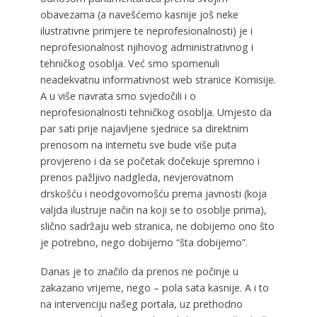
obavezama (a navešćemo kasnije još neke
ilustrativne primjere te neprofesionalnosti) je i
neprofesionalnost njihovog administrativnog i
tehničkog osoblja. Već smo spomenuli
neadekvatnu informativnost web stranice Komisije.
A u više navrata smo svjedočili i o
neprofesionalnosti tehničkog osoblja. Umjesto da
par sati prije najavljene sjednice sa direktnim
prenosom na internetu sve bude više puta
provjereno i da se početak dočekuje spremno i
prenos pažljivo nadgleda, nevjerovatnom
drskošću i neodgovornošću prema javnosti (koja
valjda ilustruje način na koji se to osoblje prima),
slično sadržaju web stranica, ne dobijemo ono što
je potrebno, nego dobijemo “šta dobijemo”.
Danas je to značilo da prenos ne počinje u
zakazano vrijeme, nego – pola sata kasnije. A i to
na intervenciju našeg portala, uz prethodno