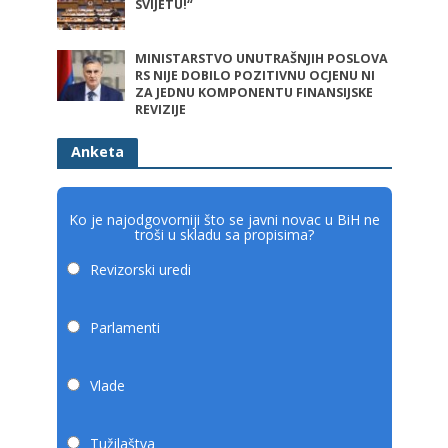
SVIJETU!“
MINISTARSTVO UNUTRAŠNJIH POSLOVA
RS NIJE DOBILO POZITIVNU OCJENU NI
ZA JEDNU KOMPONENTU FINANSIJSKE
REVIZIJE
Anketa
Ko je najodgovorniji što se javni novac u BiH ne
troši u skladu sa propisima?
Revizorski uredi
Parlamenti
Vlade
Tužilaštva