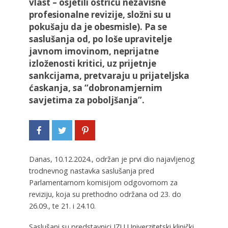
vlast – osjetili oštricu nezavisne
profesionalne revizije, složni su u
pokušaju da je obesmisle). Pa se
saslušanja od, po loše upravitelje
javnom imovinom, neprijatne
izloženosti kritici, uz prijetnje
sankcijama, pretvaraju u prijateljska
ćaskanja, sa “dobronamjernim
savjetima za poboljšanja”.
Danas, 10.12.2024., održan je prvi dio najavljenog
trodnevnog nastavka saslušanja pred
Parlamentarnom komisijom odgovornom za
reviziju, koja su prethodno održana od 23. do
26.09., te 21. i 24.10.
Saslušani su predstavnici JZU Univerzitetski klinički