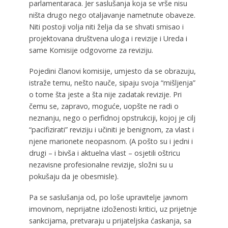
parlamentaraca. Jer saslušanja koja se vrše nisu
ništa drugo nego otaljavanje nametnute obaveze.
Niti postoji volja niti želja da se shvati smisao i
projektovana društvena uloga i revizije i Ureda i
same Komisije odgovorne za reviziju.
Pojedini članovi komisije, umjesto da se obrazuju,
istraže temu, nešto nauče, sipaju svoja “mišljenja”
o tome šta jeste a šta nije zadatak revizije. Pri
čemu se, zapravo, moguće, uopšte ne radi o
neznanju, nego o perfidnoj opstrukciji, kojoj je cilj
“pacifizirati” reviziju i učiniti je benignom, za vlast i
njene marionete neopasnom. (A pošto su i jedni i
drugi – i bivša i aktuelna vlast – osjetili oštricu
nezavisne profesionalne revizije, složni su u
pokušaju da je obesmisle).
Pa se saslušanja od, po loše upravitelje javnom
imovinom, neprijatne izloženosti kritici, uz prijetnje
sankcijama, pretvaraju u prijateljska ćaskanja, sa