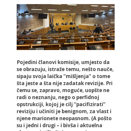
Pojedini članovi komisije, umjesto da
se obrazuju, istraže temu, nešto nauče,
sipaju svoja laička “mišljenja” o tome
šta jeste a šta nije zadatak revizije. Pri
čemu se, zapravo, moguće, uopšte ne
radi o neznanju, nego o perfidnoj
opstrukciji, kojoj je cilj “pacifizirati”
reviziju i učiniti je benignom, za vlast i
njene marionete neopasnom. (A pošto
su i jedni i drugi – i bivša i aktuelna