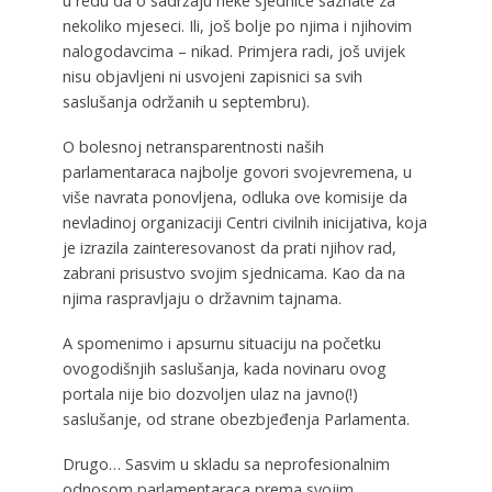
u redu da o sadržaju neke sjednice saznate za
nekoliko mjeseci. Ili, još bolje po njima i njihovim
nalogodavcima – nikad. Primjera radi, još uvijek
nisu objavljeni ni usvojeni zapisnici sa svih
saslušanja održanih u septembru).
O bolesnoj netransparentnosti naših
parlamentaraca najbolje govori svojevremena, u
više navrata ponovljena, odluka ove komisije da
nevladinoj organizaciji Centri civilnih inicijativa, koja
je izrazila zainteresovanost da prati njihov rad,
zabrani prisustvo svojim sjednicama. Kao da na
njima raspravljaju o državnim tajnama.
A spomenimo i apsurnu situaciju na početku
ovogodišnjih saslušanja, kada novinaru ovog
portala nije bio dozvoljen ulaz na javno(!)
saslušanje, od strane obezbjeđenja Parlamenta.
Drugo… Sasvim u skladu sa neprofesionalnim
odnosom parlamentaraca prema svojim