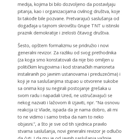
medija, kojima bi bilo dozvoljeno da postavljaju
pitanja, kao i organizacijama civilnog društva, koje
bi takođe bile pozvane. Pretvarajući saslušanja od
događaja u tajnom skrovištu Grupe TNT u istinski
praznik demokratije i zrelosti čitavog društva.
Šesto, opštem formalizmu se pridružio i novi
generalni revizor. Za razliku od svog prethodnika
(za koga smo konstatovali da nije bio omiljen u
političkim krugovima i kod stranačkih marioneta
instaliranih po javnim ustanovama i preduzećima) i
koji je na saslušanjima stupao u otvorene sukobe
sa onima koji su negirali postojanje grešaka u
svom radu i napadali Ured, ne ustručavajući se
nekog nazvati i lažovom ili izjaviti, npr. “Na osnovu
reakcija iz Vlade, ispada da je nama dobro, ali mi
to ne vidimo i samo treba da nam to neko
objasni.”, a što je sve od tih sjednica pravilo
stvarna saslušanja, novi generalni revizor je odlučio
da ćuti. I da mu je od javnih saslušanja važnije