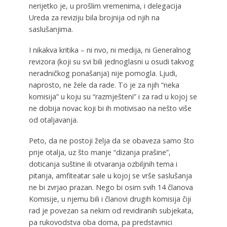
nerijetko je, u prošlim vremenima, i delegacija
Ureda za reviziju bila brojnija od njih na
saslušanjima.
I nikakva kritika – ni nvo, ni medija, ni Generalnog
revizora (koji su svi bili jednoglasni u osudi takvog
neradničkog ponašanja) nije pomogla. Ljudi,
naprosto, ne žele da rade. To je za njih “neka
komisija” u koju su “razmješteni” i za rad u kojoj se
ne dobija novac koji bi ih motivisao na nešto više
od otaljavanja.
Peto, da ne postoji želja da se obaveza samo što
prije otalja, uz što manje “dizanja prašine”,
doticanja suštine ili otvaranja ozbiljnih tema i
pitanja, amfiteatar sale u kojoj se vrše saslušanja
ne bi zvrjao prazan. Nego bi osim svih 14 članova
Komisije, u njemu bili i članovi drugih komisija čiji
rad je povezan sa nekim od revidiranih subjekata,
pa rukovodstva oba doma, pa predstavnici