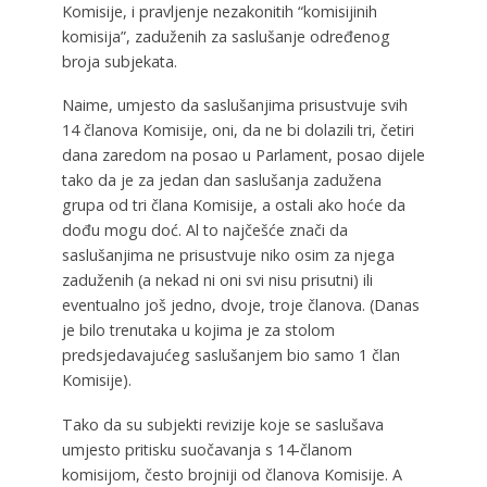
Komisije, i pravljenje nezakonitih “komisijinih
komisija”, zaduženih za saslušanje određenog
broja subjekata.
Naime, umjesto da saslušanjima prisustvuje svih
14 članova Komisije, oni, da ne bi dolazili tri, četiri
dana zaredom na posao u Parlament, posao dijele
tako da je za jedan dan saslušanja zadužena
grupa od tri člana Komisije, a ostali ako hoće da
dođu mogu doć. Al to najčešće znači da
saslušanjima ne prisustvuje niko osim za njega
zaduženih (a nekad ni oni svi nisu prisutni) ili
eventualno još jedno, dvoje, troje članova. (Danas
je bilo trenutaka u kojima je za stolom
predsjedavajućeg saslušanjem bio samo 1 član
Komisije).
Tako da su subjekti revizije koje se saslušava
umjesto pritisku suočavanja s 14-članom
komisijom, često brojniji od članova Komisije. A