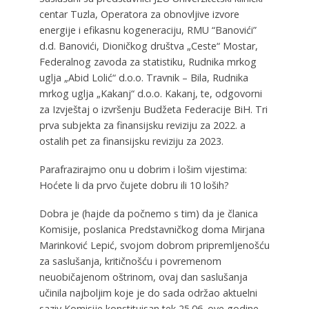
centar Tuzla, Operatora za obnovljive izvore
energije i efikasnu kogeneraciju, RMU “Banovići”
d.d. Banovići, Dioničkog društva „Ceste“ Mostar,
Federalnog zavoda za statistiku, Rudnika mrkog
uglja „Abid Lolić“ d.o.o. Travnik – Bila, Rudnika
mrkog uglja „Kakanj“ d.o.o. Kakanj, te, odgovorni
za Izvještaj o izvršenju Budžeta Federacije BiH. Tri
prva subjekta za finansijsku reviziju za 2022. a
ostalih pet za finansijsku reviziju za 2023.
Parafrazirajmo onu u dobrim i lošim vijestima:
Hoćete li da prvo čujete dobru ili 10 loših?
Dobra je (hajde da počnemo s tim) da je članica
Komisije, poslanica Predstavničkog doma Mirjana
Marinković Lepić, svojom dobrom pripremljenošću
za saslušanja, kritičnošću i povremenom
neuobičajenom oštrinom, ovaj dan saslušanja
učinila najboljim koje je do sada održao aktuelni
saziv Komisije konstituisan tek 25.06. ove godine,