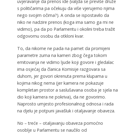
uvjeravanje da prenos ide (valjda se previše druže
s političarima pa očekuju da više vjerujemo njima
nego svojim očima?). A onda se ispostavilo da
niko ne nadzire prenos (koga ima samo ga mi ne
vidimo), pa da po Parlamentu i okolini treba tražit
odgovornu osobu da otkloni kvar.
To, da nikome ne pada na pamet da promijeni
parametre zuma na kameri zbog čega tokom
emitovanja ne vidimo ljude koji govore i gledalac
ima osjećaj da članica Komisije razgovara sa
duhom, jer govori okrenuta prema klupama u
kojima nikog nema (jer kamera ne pokazuje
kompletan prostor a saslušavana osoba je sjela na
dio koji kamera ne pokriva), da ne govorimo.
Naprosto umjesto profesionalnog odnosa i rada
na djelu je potpuni javašluk i otaljavanje obaveza.
No – treće – otaljavanju obaveza pomoćno
osoblje u Parlamentu se naučilo od