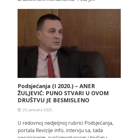
Podsjećanja (I 2020.) – ANER
ŽULJEVIĆ: PUNO STVARI U OVOM
DRUŠTVU JE BESMISLENO
26. Januara 2025.
U redovnoj nedjeljnoj rubrici Podsjećanja,
portala Revizije info, intervju sa, tada
opozicionim, parlamentarcem i bivšim i