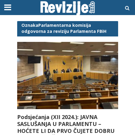
OznakaParlamentarna komisija
odgovorna za reviziju Parlamenta FBiH
Podsjećanja (XII 2024.): JAVNA
SASLUŠANJA U PARLAMENTU –
HOĆETE LI DA PRVO ČUJETE DOBRU