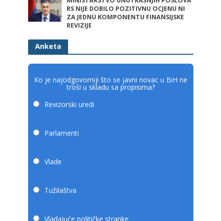
MINISTARSTVO UNUTRAŠNJIH POSLOVA
RS NIJE DOBILO POZITIVNU OCJENU NI
ZA JEDNU KOMPONENTU FINANSIJSKE
REVIZIJE
Anketa
Ko je najodgovorniji što se javni novac u BiH ne
troši u skladu sa propisima?
Revizorski uredi
Parlamenti
Vlade
Tužilaštva
Vladajuće političke stranke