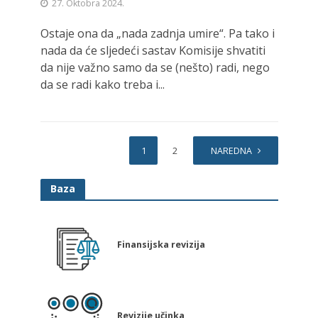
27. Oktobra 2024.
Ostaje ona da „nada zadnja umire“. Pa tako i
nada da će sljedeći sastav Komisije shvatiti
da nije važno samo da se (nešto) radi, nego
da se radi kako treba i...
1
2
NAREDNA
Baza
Finansijska revizija
Revizije učinka