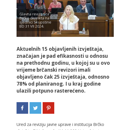
Glavna revizorica
Brčko distrikta na
sjednici Skupstine
BD 31 VII 2024.
Aktuelnih 15 objavljenih izvještaja,
značajan je pad efikasnosti u odnosu
na prethodnu godinu, u kojoj su u ovo
vrijeme brčanski revizori imali
objavljeno čak 25 izvještaja, odnosno
78% od planiranog. I u kraj godine
ulazili potpuno rasterećeno.
Ured za reviziju javne uprave i institucija Brčko