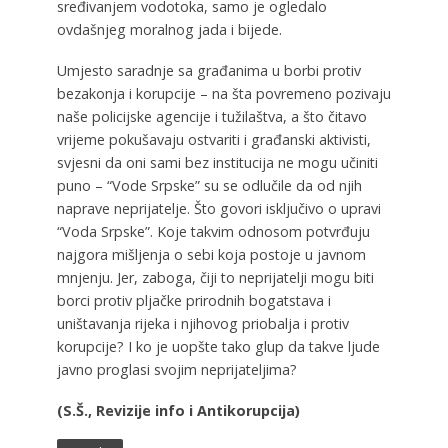
sređivanjem vodotoka, samo je ogledalo
ovdašnjeg moralnog jada i bijede.
Umjesto saradnje sa građanima u borbi protiv
bezakonja i korupcije – na šta povremeno pozivaju
naše policijske agencije i tužilaštva, a što čitavo
vrijeme pokušavaju ostvariti i građanski aktivisti,
svjesni da oni sami bez institucija ne mogu učiniti
puno – “Vode Srpske” su se odlučile da od njih
naprave neprijatelje. Što govori isključivo o upravi
“Voda Srpske”. Koje takvim odnosom potvrđuju
najgora mišljenja o sebi koja postoje u javnom
mnjenju. Jer, zaboga, čiji to neprijatelji mogu biti
borci protiv pljačke prirodnih bogatstava i
uništavanja rijeka i njihovog priobalja i protiv
korupcije? I ko je uopšte tako glup da takve ljude
javno proglasi svojim neprijateljima?
(S.Š., Revizije info i Antikorupcija)