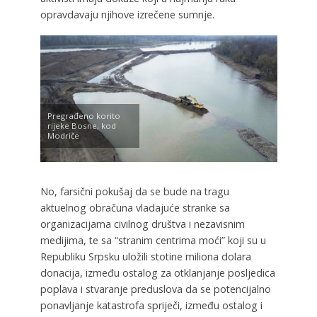
opravdavaju njihove izrečene sumnje.
Pregrađeno korito
rijeke Bosne, kod
Modriče
No, farsični pokušaj da se bude na tragu
aktuelnog obračuna vladajuće stranke sa
organizacijama civilnog društva i nezavisnim
medijima, te sa “stranim centrima moći” koji su u
Republiku Srpsku uložili stotine miliona dolara
donacija, između ostalog za otklanjanje posljedica
poplava i stvaranje preduslova da se potencijalno
ponavljanje katastrofa spriječi, između ostalog i