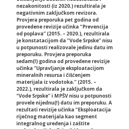
nezakonitosti (iz 2020.) rezultirala je
negativnim zaključkom revizora.
Provjera preporuka pet godina od
provedene revizije učinka “Prevencija
od poplava” (2015. – 2020.), rezultirala
je konstatacijom da “Vode Srpske” nisu
u potpunosti realizovale jedinu datu im
preporuku. Provjera preporuka
sedam(!) godina od provedene revizije
učinka “Upravljanje eksploatacijom
mineralnih resursa i čišćenjem
materijala iz vodotoka.” (2015. –
2022.), rezultirala je zaključkom da
"Vode Srpske” i MPŠV nisu u potpunosti
provele nijednu(!) datu im preporuku. A
rezultati revizije učinka “Eksploatacija
riječnog materijala kao segment
integralnog uređenja i zaštite