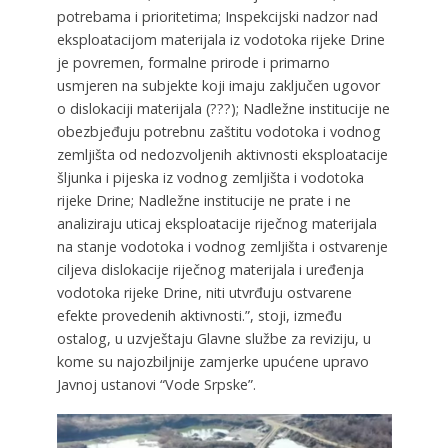
potrebama i prioritetima; Inspekcijski nadzor nad
eksploatacijom materijala iz vodotoka rijeke Drine
je povremen, formalne prirode i primarno
usmjeren na subjekte koji imaju zaključen ugovor
o dislokaciji materijala (???); Nadležne institucije ne
obezbjeđuju potrebnu zaštitu vodotoka i vodnog
zemljišta od nedozvoljenih aktivnosti eksploatacije
šljunka i pijeska iz vodnog zemljišta i vodotoka
rijeke Drine; Nadležne institucije ne prate i ne
analiziraju uticaj eksploatacije riječnog materijala
na stanje vodotoka i vodnog zemljišta i ostvarenje
ciljeva dislokacije riječnog materijala i uređenja
vodotoka rijeke Drine, niti utvrđuju ostvarene
efekte provedenih aktivnosti.”, stoji, između
ostalog, u uzvještaju Glavne službe za reviziju, u
kome su najozbiljnije zamjerke upućene upravo
Javnoj ustanovi “Vode Srpske”.