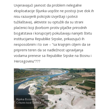
Uvjeravajući javnost da problem nelegalne
eksploatacije šljunka uopšte ne postoji (sve dok ih
nisu razuvjerili policijski izvještaji i potezi
tužilaštava), aktiviste su optužili da su strani
plaćenici koji (borbom protiv pljačke prirodnih
bogatstava i korupcije!) pokušavaju nanijeti štetu
institucijama Republike Srpske, prikazujući ih
nesposobnim i to sve – “sa krajnjim ciljem da se
pripremi teren da se nadležnost upravljanja
vodama prenese sa Republike Srpske na Bosnu i
Hercegovinu”???
Rijeka Bosna u
Crkvini kod Šamca