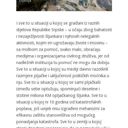
Doboja
I sve to u situaciji u kojoj se građani iz raznih
dijelova Republike Srpske – u očaju zbog bahatosti
i nezaježljivosti šljunkara i njihovih nelegalnih
aktivnosti, kojim im ugrožavaju živote i imovinu –
sa molbom za pomoć, svako malo, obraćaju
medijima i organizacijama civilnog društva, jer od
nadležnih institucija tu pomoć ne mogu da dobiju.
Sve to u situaciji u kojoj su mediji davno razotkrili
razmjere pljačke i uključenost političkih moćnika u
nju. Sve to u situaciji u kojoj se sami pljačkaši
između sebe optužuju, spominjući desetine i
stotine miliona KM opljačkanog šljunka. Sve to u
situaciji u kojoj ni 10 godina od katastrofalnih
poplava, još uvijek nisu izgrađeni mehanizmi za
efikasnu zaštitu stanovništva od mogućeg
ponavljanja katastrofa. Sve to u zemlji u kojoj