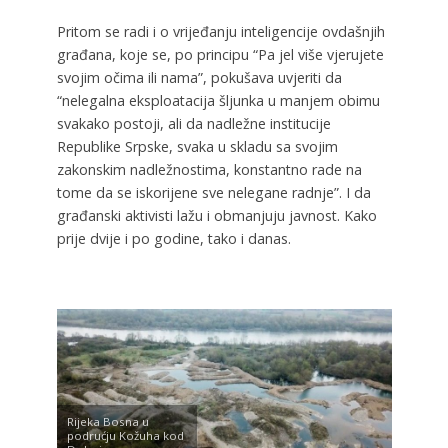
Pritom se radi i o vrijeđanju inteligencije ovdašnjih
građana, koje se, po principu “Pa jel više vjerujete
svojim očima ili nama”, pokušava uvjeriti da
“nelegalna eksploatacija šljunka u manjem obimu
svakako postoji, ali da nadležne institucije
Republike Srpske, svaka u skladu sa svojim
zakonskim nadležnostima, konstantno rade na
tome da se iskorijene sve nelegane radnje”. I da
građanski aktivisti lažu i obmanjuju javnost. Kako
prije dvije i po godine, tako i danas.
Rijeka Bosna u
podrućju Kožuha kod