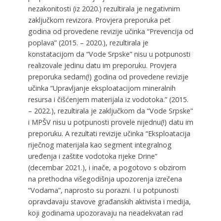
nezakonitosti (iz 2020.) rezultirala je negativnim
zaključkom revizora. Provjera preporuka pet
godina od provedene revizije učinka “Prevencija od
poplava” (2015. – 2020.), rezultirala je
konstatacijom da “Vode Srpske” nisu u potpunosti
realizovale jedinu datu im preporuku. Provjera
preporuka sedam(!) godina od provedene revizije
učinka “Upravljanje eksploatacijom mineralnih
resursa i čišćenjem materijala iz vodotoka.” (2015.
– 2022.), rezultirala je zaključkom da “Vode Srpske”
i MPŠV nisu u potpunosti provele nijednu(!) datu im
preporuku. A rezultati revizije učinka “Eksploatacija
riječnog materijala kao segment integralnog
uređenja i zaštite vodotoka rijeke Drine”
(decembar 2021.), i inače, a pogotovo s obzirom
na prethodna višegodišnja upozorenja izrečena
“Vodama”, naprosto su porazni. I u potpunosti
opravdavaju stavove građanskih aktivista i medija,
koji godinama upozoravaju na neadekvatan rad