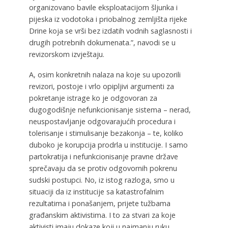
organizovano bavile eksploatacijom šljunka i
pijeska iz vodotoka i priobalnog zemljišta rijeke
Drine koja se vrši bez izdatih vodnih saglasnosti i
drugih potrebnih dokumenata.”, navodi se u
revizorskom izvještaju.
A, osim konkretnih nalaza na koje su upozorili
revizori, postoje i vrlo opipljivi argumenti za
pokretanje istrage ko je odgovoran za
dugogodišnje nefunkcionisanje sistema – nerad,
neuspostavljanje odgovarajućih procedura i
tolerisanje i stimulisanje bezakonja – te, koliko
duboko je korupcija prodrla u institucije. I samo
partokratija i nefunkcionisanje pravne države
sprečavaju da se protiv odgovornih pokrenu
sudski postupci. No, iz istog razloga, smo u
situaciji da iz institucije sa katastrofalnim
rezultatima i ponašanjem, prijete tužbama
građanskim aktivistima. I to za stvari za koje
aktivisti imaju dokaze koji u najmanju ruku