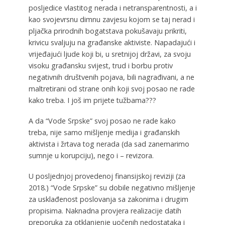
posljedice vlastitog nerada i netransparentnosti, a i
kao svojevrsnu dimnu zavjesu kojom se taj nerad i
pljačka prirodnih bogatstava pokušavaju prikriti,
krivicu svaljuju na građanske aktiviste. Napadajući i
vrijeđajući ljude koji bi, u sretnijoj državi, za svoju
visoku građansku svijest, trud i borbu protiv
negativnih društvenih pojava, bili nagrađivani, a ne
maltretirani od strane onih koji svoj posao ne rade
kako treba. I još im prijete tužbama???
A da “Vode Srpske” svoj posao ne rade kako
treba, nije samo mišljenje medija i građanskih
aktivista i žrtava tog nerada (da sad zanemarimo
sumnje u korupciju), nego i – revizora.
U posljednjoj provedenoj finansijskoj reviziji (za
2018.) “Vode Srpske” su dobile negativno mišljenje
za usklađenost poslovanja sa zakonima i drugim
propisima. Naknadna provjera realizacije datih
preporuka za otklanjenje uočenih nedostataka i