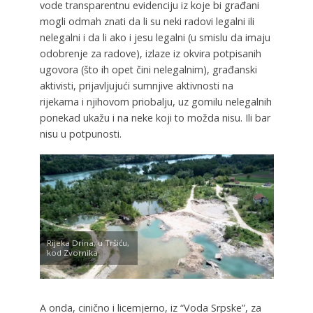
vode transparentnu evidenciju iz koje bi građani
mogli odmah znati da li su neki radovi legalni ili
nelegalni i da li ako i jesu legalni (u smislu da imaju
odobrenje za radove), izlaze iz okvira potpisanih
ugovora (što ih opet čini nelegalnim), građanski
aktivisti, prijavljujući sumnjive aktivnosti na
rijekama i njihovom priobalju, uz gomilu nelegalnih
ponekad ukažu i na neke koji to možda nisu. Ili bar
nisu u potpunosti.
Rijeka Drina, u Tršiću,
kod Zvornika
A onda, cinično i licemjerno, iz “Voda Srpske”, za