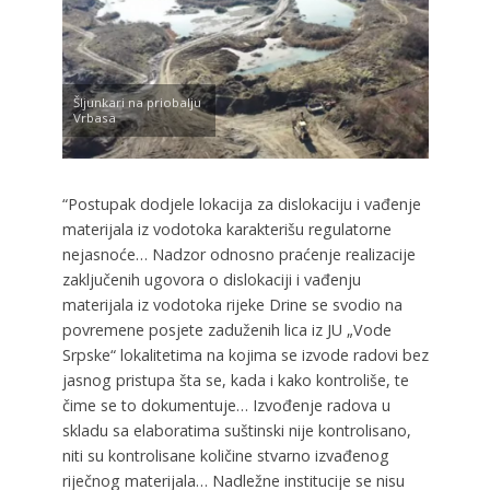
Šljunkari na priobalju
Vrbasa
“Postupak dodjele lokacija za dislokaciju i vađenje
materijala iz vodotoka karakterišu regulatorne
nejasnoće… Nadzor odnosno praćenje realizacije
zaključenih ugovora o dislokaciji i vađenju
materijala iz vodotoka rijeke Drine se svodio na
povremene posjete zaduženih lica iz JU „Vode
Srpske“ lokalitetima na kojima se izvode radovi bez
jasnog pristupa šta se, kada i kako kontroliše, te
čime se to dokumentuje… Izvođenje radova u
skladu sa elaboratima suštinski nije kontrolisano,
niti su kontrolisane količine stvarno izvađenog
riječnog materijala… Nadležne institucije se nisu