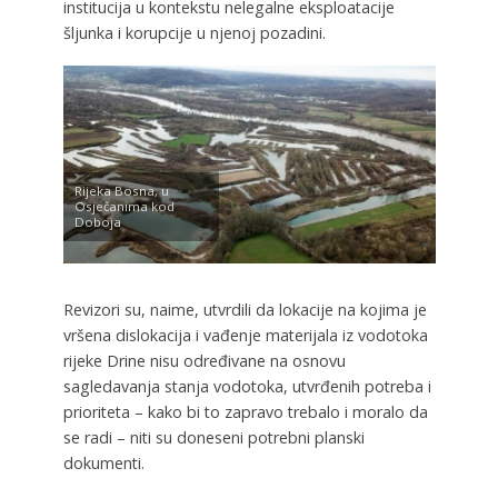
institucija u kontekstu nelegalne eksploatacije
šljunka i korupcije u njenoj pozadini.
Rijeka Bosna, u
Osječanima kod
Doboja
Revizori su, naime, utvrdili da lokacije na kojima je
vršena dislokacija i vađenje materijala iz vodotoka
rijeke Drine nisu određivane na osnovu
sagledavanja stanja vodotoka, utvrđenih potreba i
prioriteta – kako bi to zapravo trebalo i moralo da
se radi – niti su doneseni potrebni planski
dokumenti.