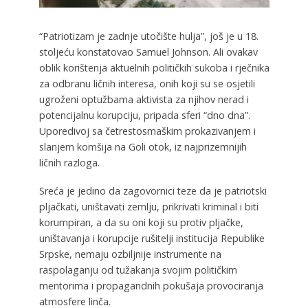
“Patriotizam je zadnje utočište hulja”, još je u 18.
stoljeću konstatovao Samuel Johnson. Ali ovakav
oblik korištenja aktuelnih političkih sukoba i rječnika
za odbranu ličnih interesa, onih koji su se osjetili
ugroženi optužbama aktivista za njihov nerad i
potencijalnu korupciju, pripada sferi “dno dna”.
Uporedivoj sa četrestosmaškim prokazivanjem i
slanjem komšija na Goli otok, iz najprizemnijih
ličnih razloga.
Sreća je jedino da zagovornici teze da je patriotski
pljačkati, uništavati zemlju, prikrivati kriminal i biti
korumpiran, a da su oni koji su protiv pljačke,
uništavanja i korupcije rušitelji institucija Republike
Srpske, nemaju ozbiljnije instrumente na
raspolaganju od tužakanja svojim političkim
mentorima i propagandnih pokušaja provociranja
atmosfere linča.