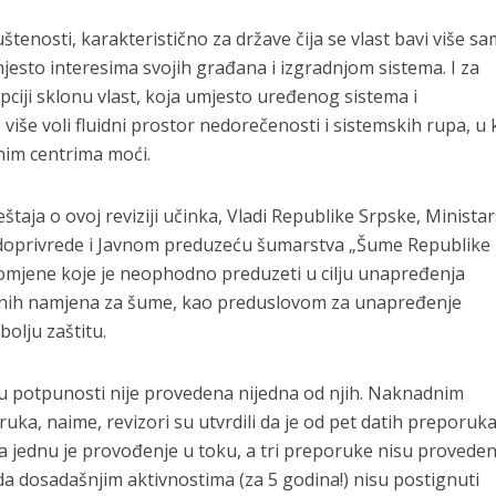
tenosti, karakteristično za države čija se vlast bavi više s
jesto interesima svojih građana i izgradnjom sistema. I za
ciji sklonu vlast, koja umjesto uređenog sistema i
 više voli fluidni prostor nedorečenosti i sistemskih rupa, u
nim centrima moći.
eštaja o ovoj reviziji učinka, Vladi Republike Srpske, Minista
odoprivrede i Javnom preduzeću šumarstva „Šume Republike
romjene koje je neophodno preduzeti u cilju unapređenja
bnih namjena za šume, kao preduslovom za unapređenje
olju zaštitu.
 u potpunosti nije provedena nijedna od njih. Naknadnim
a, naime, revizori su utvrdili da je od pet datih preporuk
a jednu je provođenje u toku, a tri preporuke nisu proveden
a dosadašnjim aktivnostima (za 5 godina!) nisu postignuti