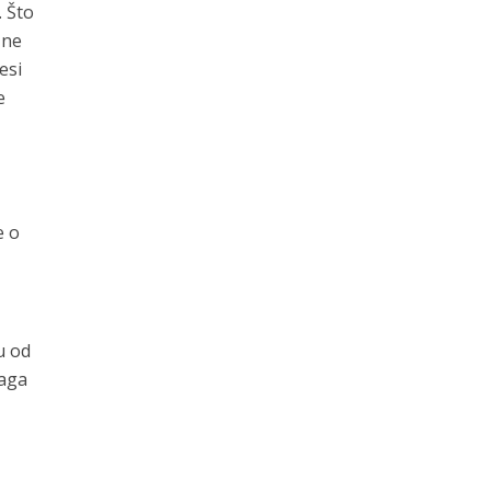
. Što
šne
esi
e
e o
i
u od
naga