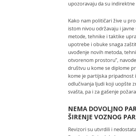
upozoravaju da su indirektne 
Kako nam političari žive u pro
istom nivou održavaju i javne
metode, tehnike i taktike upr
upotrebe i obuke snaga zašti
uvođenje novih metoda, tehni
otvorenom prostoru”, navode rev
društvu u kome se diplome pr
kome je partijska pripadnost 
odlučivanja ljudi koji uopšte 
svašta, pa i za gašenje požara
NEMA DOVOLJNO PARA
ŠIRENJE VOZNOG PARK
Revizori su utvrdili i nedost