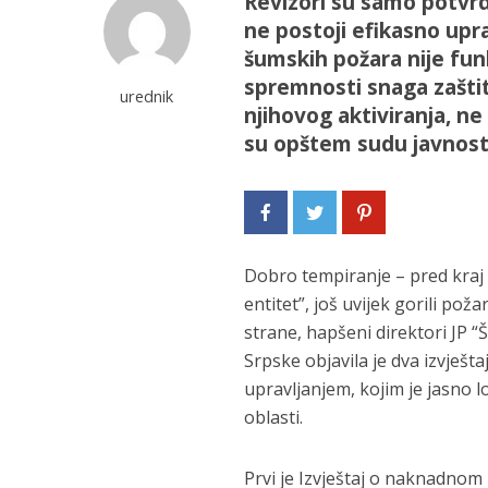
Revizori su samo potvrdi
ne postoji efikasno upra
šumskih požara nije fun
spremnosti snaga zaštit
urednik
njihovog aktiviranja, n
su opštem sudu javnosti
Dobro tempiranje – pred kraj a
entitet”, još uvijek gorili po
strane, hapšeni direktori JP 
Srpske objavila je dva izvješ
upravljanjem, kojim je jasno l
oblasti.
Prvi je Izvještaj o naknadnom