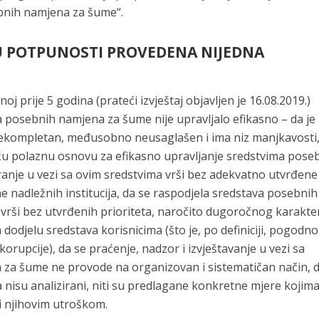
bnih namjena za šume“.
 U POTPUNOSTI PROVEDENA NIJEDNA
noj prije 5 godina (prateći izvještaj objavljen je 16.08.2019.)
a posebnih namjena za šume nije upravljalo efikasno – da je
r nekompletan, međusobno neusaglašen i ima niz manjkavosti
ću polaznu osnovu za efikasno upravljanje sredstvima pose
anje u vezi sa ovim sredstvima vrši bez adekvatno utvrđene
e nadležnih institucija, da se raspodjela sredstava posebnih
rši bez utvrđenih prioriteta, naročito dugoročnog karakter
a dodjelu sredstava korisnicima (što je, po definiciji, pogodno
korupcije), da se praćenje, nadzor i izvještavanje u vezi sa
za šume ne provode na organizovan i sistematičan način, 
 nisu analizirani, niti su predlagane konkretne mjere kojima
ni njihovim utroškom.