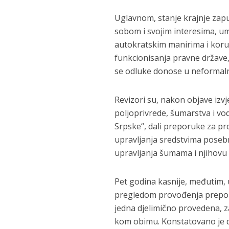
Uglavnom, stanje krajnje zapuš
sobom i svojim interesima, um
autokratskim manirima i korup
funkcionisanja pravne države,
se odluke donose u neformal
Revizori su, nakon objave izvj
poljoprivrede, šumarstva i v
Srpske“, dali preporuke za p
upravljanja sredstvima pose
upravljanja šumama i njihovu b
Pet godina kasnije, međutim,
pregledom provođenja preporuk
jedna djelimično provedena, z
kom obimu. Konstatovano je d