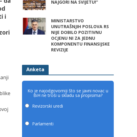
– da
NAJGORI NA SVIJETU!“
od
i i
MINISTARSTVO
UNUTRAŠNJIH POSLOVA RS
zori
NIJE DOBILO POZITIVNU
OCJENU NI ZA JEDNU
KOMPONENTU FINANSIJSKE
REVIZIJE
Anketa
anji
Ko je najodgovorniji što se javni novac u
blike
BiH ne troši u skladu sa propisima?
Revizorski uredi
ovoj
Parlamenti