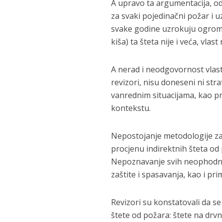
A upravo ta argumentacija, od
za svaki pojedinačni požar i u
svake godine uzrokuju ogromn
kiša) ta šteta nije i veća, vla
A nerad i neodgovornost vlasti
revizori, nisu doneseni ni str
vanrednim situacijama, kao 
kontekstu.
Nepostojanje metodologije z
procjenu indirektnih šteta od
Nepoznavanje svih neophodni
zaštite i spasavanja, kao i p
Revizori su konstatovali da s
štete od požara: štete na drv