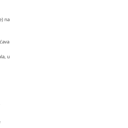
e) na
,
ućava
la, u
A
e