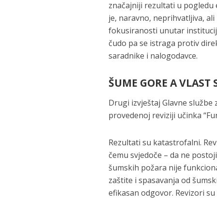
značajniji rezultati u pogled
je, naravno, neprihvatljiva, a
fokusiranosti unutar instituci
čudo pa se istraga protiv dire
saradnike i nalogodavce.
ŠUME GORE A VLAST S
Drugi izvještaj Glavne službe z
provedenoj reviziji učinka “F
Rezultati su katastrofalni. Re
čemu svjedoče – da ne postoji 
šumskih požara nije funkcion
zaštite i spasavanja od šumsk
efikasan odgovor. Revizori su