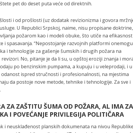
štete pet do deset puta veće od direktnih.
šlosti i od prošlosti (uz dodatak revizionizma i govora mržnj
 usluge. U Republici Srpskoj, naime, nisu propisane doktrine
avljanja požarom kao i modeli obuke, što utiče na efikasnost
te i spasavanja. “Nepostojanje razvojnih platformi onemog
ka i tehnologije za gašenje šumskih i drugih požara na
izori. No, pitanje je da li su, u opštoj eroziji znanja i mora
odaju po benzinskim pumpama, a kupuju i u veleprodaji, i u
i odanost ispred stručnosti i profesionalnosti, na mjestima
znaju da postoje nove metode, tehnike i tehnologije. Za sve i
.
 ZA ZAŠTITU ŠUMA OD POŽARA, AL IMA Z
A I POVEĆANJE PRIVILEGIJA POLITIČARA
atak i neusklađenost planskih dokumenata na nivou Republik