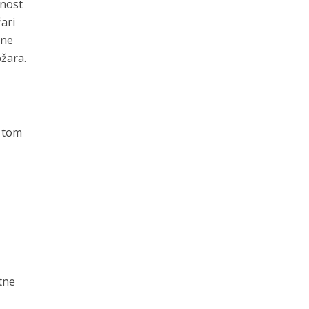
rnost
žari
dne
ožara.
u tom
tne