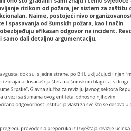
li ono što građani i sami znaju i čemu svjedoče 
vljanje rizikom od požara, jer sistem za zaštitu 
kcionalan. Naime, postojeći nivo organizovanost
e i spasavanja od šumskih požara, kao i način
e obezbjeđuju efikasan odgovor na incident. Revi
 samo dali detaljnu argumentaciju.
vgusta, dok su, s jedne strane, po BiH, uključujući i njen “m
žari i zbrajana dosadašnja šteta na šumskom blagu, a, s druge
“Šume Srpske”, Glavna služba za reviziju javnog sektora Repu
taja u vezi sa šumama ovog entiteta, odnosno njihovim
ocirana odgovornost institucija vlasti za sve što se dešava u 
 pregledu provođenja preporuka iz Izvještaja revizije učinka