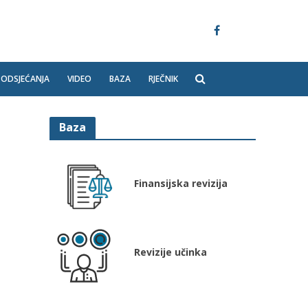
PODSJEĆANJA
VIDEO
BAZA
RJEČNIK
Baza
Finansijska revizija
Revizije učinka