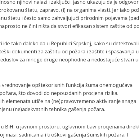
nosno njihovi nalazi i zaključci, jasno ukazuju da je odgovo
zrokovanu štetu, zapravo, (i) na organima vlasti. Jer iako po
u štetu i često samo zahvaljujući prirodnim pojavama (pa
st naprosto ne čini ništa da stvori efikasan sistem zaštite od p
 ide tako daleko da u Republici Srpskoj, kako su detektovali
ateški dokumenti za zaštitu od požara i zaštite i spasavanja u
preduslov za mnoge druge neophodne a nedostajuće stvari 
a vrednovanje opštekorisnih funkcija šuma onemogućava
 požara, što dovodi do nepouzdanih procjena rizika.
h elemenata utiče na (ne)pravovremeno aktiviranje snaga
rimjenu (ne)adekvatnih tehnika gašenja požara.
e u BiH, u javnom prostoru, uglavnom bavi procjenama direk
noj masi, sadnicama i troškovi gašenja šumskih požara. I