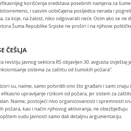
u efikasnijeg korišćenja sredstava posebnih namjena za šume
li istovremeno, i sasvim uobičajena posljedica nerada i pogre
ja, za koje, na žalost, niko odgovarati neće. Osim ako se ne d
ktora Šuma Republike Srpske ne proširi i na njihove političk
E ČEŠLJA
a reviziju javnog sektora RS objavljen 30. avgusta izvještaj j
unkcionisanje sistema za zaštitu od šumskih požara”.
vizori su, naime, samo potvrdili ono što građani i sami znaju 
efikasno upravljanje rizikom od požara, jer sistem za zaštit
alan. Naime, postojeći nivo organizovanosti i spremnosti s
ih požara, kao i način njihovog aktiviranja, ne obezbjeđuju
 opštem sudu javnosti samo dali detaljnu argumentaciju.