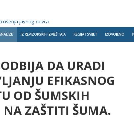
 trošenja javnog novca
ANALIZE
IZ REVIZORSKIH IZVJEŠTAJA
REGIJA I SVIJET
IZDVOJENO
ODBIJA DA URADI
VLJANJU EFIKASNOG
TU OD ŠUMSKIH
 NA ZAŠTITI ŠUMA.