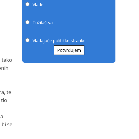
Vlade
Tužilaštva
Vladajuće političke stranke
Potvrđujem
, tako
bnih
a, te
 tlo
da
 bi se