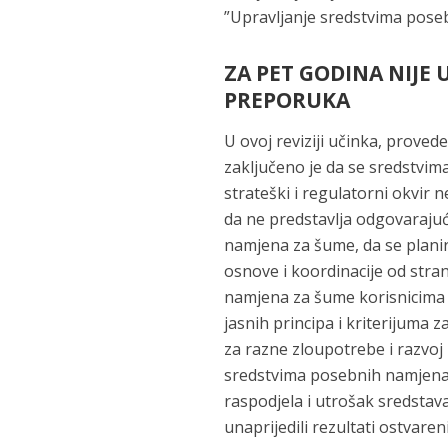
”Upravljanje sredstvima pose
ZA PET GODINA NIJE
PREPORUKA
U ovoj reviziji učinka, provede
zaključeno je da se sredstvim
strateški i regulatorni okvi
da ne predstavlja odgovaraju
namjena za šume, da se planir
osnove i koordinacije od stran
namjena za šume korisnicima v
jasnih principa i kriterijuma z
za razne zloupotrebe i razvoj 
sredstvima posebnih namjena 
raspodjela i utrošak sredstava
unaprijedili rezultati ostvare