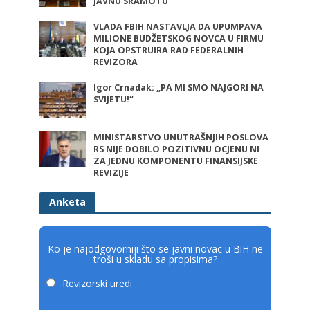
JAVNU SRAMOTU
VLADA FBIH NASTAVLJA DA UPUMPAVA
MILIONE BUDŽETSKOG NOVCA U FIRMU
KOJA OPSTRUIRA RAD FEDERALNIH
REVIZORA
Igor Crnadak: „PA MI SMO NAJGORI NA
SVIJETU!“
MINISTARSTVO UNUTRAŠNJIH POSLOVA
RS NIJE DOBILO POZITIVNU OCJENU NI
ZA JEDNU KOMPONENTU FINANSIJSKE
REVIZIJE
Anketa
Ko je najodgovorniji što se javni novac u BiH ne
troši u skladu sa propisima?
Revizorski uredi