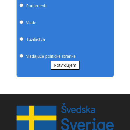
Parlamenti
Vlade
Tužilaštva
Vladajuće političke stranke
Potvrđujem