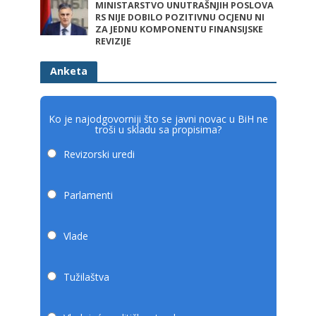
MINISTARSTVO UNUTRAŠNJIH POSLOVA
RS NIJE DOBILO POZITIVNU OCJENU NI
ZA JEDNU KOMPONENTU FINANSIJSKE
REVIZIJE
Anketa
Ko je najodgovorniji što se javni novac u BiH ne
troši u skladu sa propisima?
Revizorski uredi
Parlamenti
Vlade
Tužilaštva