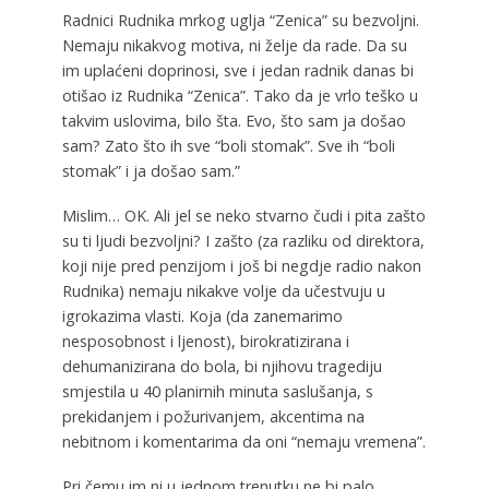
Radnici Rudnika mrkog uglja “Zenica” su bezvoljni.
Nemaju nikakvog motiva, ni želje da rade. Da su
im uplaćeni doprinosi, sve i jedan radnik danas bi
otišao iz Rudnika “Zenica”. Tako da je vrlo teško u
takvim uslovima, bilo šta. Evo, što sam ja došao
sam? Zato što ih sve “boli stomak”. Sve ih “boli
stomak” i ja došao sam.”
Mislim… OK. Ali jel se neko stvarno čudi i pita zašto
su ti ljudi bezvoljni? I zašto (za razliku od direktora,
koji nije pred penzijom i još bi negdje radio nakon
Rudnika) nemaju nikakve volje da učestvuju u
igrokazima vlasti. Koja (da zanemarimo
nesposobnost i ljenost), birokratizirana i
dehumanizirana do bola, bi njihovu tragediju
smjestila u 40 planirnih minuta saslušanja, s
prekidanjem i požurivanjem, akcentima na
nebitnom i komentarima da oni “nemaju vremena”.
Pri čemu im ni u jednom trenutku ne bi palo