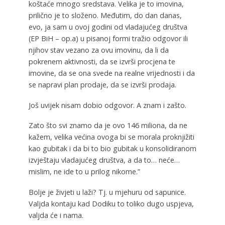
koštaće mnogo sredstava. Velika je to imovina,
prilično je to složeno. Međutim, do dan danas,
evo, ja sam u ovoj godini od vladajućeg društva
(EP BiH – op.a) u pisanoj formi tražio odgovor ili
njihov stav vezano za ovu imovinu, da li da
pokrenem aktivnosti, da se izvrši procjena te
imovine, da se ona svede na realne vrijednosti i da
se napravi plan prodaje, da se izvrši prodaja.
Još uvijek nisam dobio odgovor. A znam i zašto.
Zato što svi znamo da je ovo 146 miliona, da ne
kažem, velika većina ovoga bi se morala proknjižiti
kao gubitak i da bi to bio gubitak u konsolidiranom
izvještaju vladajućeg društva, a da to… neće…
mislim, ne ide to u prilog nikome.”
Bolje je živjeti u laži? Tj. u mjehuru od sapunice.
Valjda kontaju kad Dodiku to toliko dugo uspjeva,
valjda će i nama.