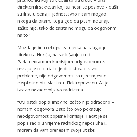
direktori ili sekretari koji su nosili te poslove – otišli
su ili su u penziji, jednostavno nisam mogao
nikoga da pitam. Koga god da pitam ne znaju
zašto nije, tako da zaista ne mogu da odgovorim
na to.”
Možda jedina ozbiljna zamjerka na izlaganje
direktora Hukića, na saslušanju pred
Parlamentarnom komisijom odgovornom za
reviziju je to da iako je detektovao razne
probleme, nije odgovornost za njih smjestio
eksplicitno ni u vlast ni u Elektroprivredu. Ali je
izrazio nezadovoljstvo radnicima.
“Ovi ostali popisi imovine, zašto nije odrađeno –
nemam odgovora. Zato što ovo pokazuje
neodgovornost popisne komisije. Fakat je se
popis radio u vrijeme radničkog neposluha i…
moram da vam prenesem svoje utiske: