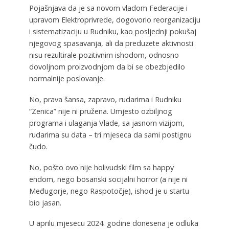
Pojašnjava da je sa novom vladom Federacije i
upravom Elektroprivrede, dogovorio reorganizaciju
i sistematizaciju u Rudniku, kao posljednji pokušaj
njegovog spasavanja, ali da preduzete aktivnosti
nisu rezultirale pozitivnim ishodom, odnosno
dovoljnom proizvodnjom da bi se obezbjedilo
normalnije poslovanje.
No, prava šansa, zapravo, rudarima i Rudniku
“Zenica” nije ni pružena. Umjesto ozbiljnog
programa i ulaganja Vlade, sa jasnom vizijom,
rudarima su data – tri mjeseca da sami postignu
čudo.
No, pošto ovo nije holivudski film sa happy
endom, nego bosanski socijalni horror (a nije ni
Međugorje, nego Raspotočje), ishod je u startu
bio jasan.
U aprilu mjesecu 2024. godine donesena je odluka