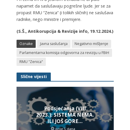
napamet da saslušavaju pogrešne ljude. Jer se za
propast RMU “Zenica” (i tolikih sličnih) ne saslušava
radnike, nego ministre i premijere.
(S.Š., Antikorupcija & Revizije info, 19.12.2024.)
Oznake
Javna saslušanja
Negativno mišljenje
Parlamentarna komisija odgovorna za reviziju u FBiH
RMU "Zenica"
Slične vijesti
Podsjećanja (VIII
2023.): SISTEMA NEMA.
ILI JOŠ GORE…
prije 5 dana