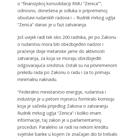
o “finansijskoj konsolidaciji RMU “Zenica””,
odnosno, donešena je odluka o pripremenoj
obustavi rudarskih radova i – Rudnik mrkog uglja
“Zenica” danas je u fazi zatvaranja.
Još uvijek radi tek oko 200 radnika, jer po Zakonu
o rudarstvu mora biti obezbijeđen nadzor i
praćenje dvije metanske jame do aktivnosti
zatvaranja, za koja se moraju obezbijediti
odgovarajuća sredstva. Ostali su na privremenom
prekidu rada po Zakonu o radu i za to primaju
minimalnu naknadu.
“Federalno ministarstvo energije, rudarstva i
industrije je u petom mjesecu formiralo komisiju
koja je sačinila prijedlog Zakona o zatvaranju
Rudnik mrkog uglja “Zenica” i koliko imam
informacije, taj zakon je u parlamentarnoj
proceduri. Paralelno se radi na nekom kreditu
svjetske banke u kojem će značajan dio bi trebalo