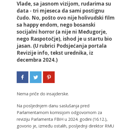
Vlade, sa jasnom vizijom, rudarima su
data - tri mjeseca da sami postignu
čudo. No, pošto ovo nije holivudski film
sa happy endom, nego bosanski
socijalni horror (a nije ni Međugorje,
nego Raspotočje), ishod je u startu bio
jasan. (U rubrici Podsjećanja portala
Revizije info, tekst urednika, iz
decembra 2024.)
Nema priče do insajderske.
Na posljednjem danu saslušanja pred
Parlamentarnom komisijom odgovornom za
reviziju Parlamenta FBiH u 2024. godini (16.12.),
govorio je, između ostalih, posljednji direktor RMU