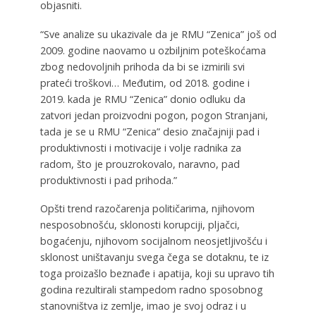
objasniti.
“Sve analize su ukazivale da je RMU “Zenica” još od
2009. godine naovamo u ozbiljnim poteškoćama
zbog nedovoljnih prihoda da bi se izmirili svi
prateći troškovi… Međutim, od 2018. godine i
2019. kada je RMU “Zenica” donio odluku da
zatvori jedan proizvodni pogon, pogon Stranjani,
tada je se u RMU “Zenica” desio značajniji pad i
produktivnosti i motivacije i volje radnika za
radom, što je prouzrokovalo, naravno, pad
produktivnosti i pad prihoda.”
Opšti trend razočarenja političarima, njihovom
nesposobnošću, sklonosti korupciji, pljačci,
bogaćenju, njihovom socijalnom neosjetljivošću i
sklonost uništavanju svega čega se dotaknu, te iz
toga proizašlo beznađe i apatija, koji su upravo tih
godina rezultirali stampedom radno sposobnog
stanovništva iz zemlje, imao je svoj odraz i u