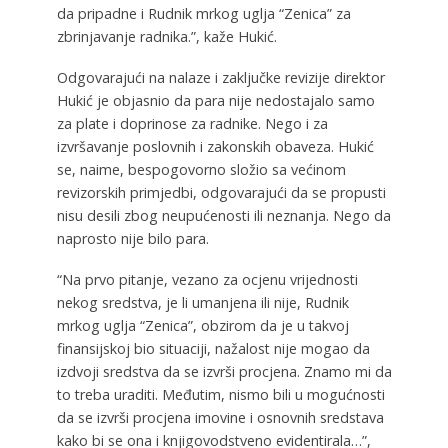
da pripadne i Rudnik mrkog uglja “Zenica” za
zbrinjavanje radnika.”, kaže Hukić.
Odgovarajući na nalaze i zaključke revizije direktor
Hukić je objasnio da para nije nedostajalo samo
za plate i doprinose za radnike. Nego i za
izvršavanje poslovnih i zakonskih obaveza. Hukić
se, naime, bespogovorno složio sa većinom
revizorskih primjedbi, odgovarajući da se propusti
nisu desili zbog neupućenosti ili neznanja. Nego da
naprosto nije bilo para.
“Na prvo pitanje, vezano za ocjenu vrijednosti
nekog sredstva, je li umanjena ili nije, Rudnik
mrkog uglja “Zenica”, obzirom da je u takvoj
finansijskoj bio situaciji, nažalost nije mogao da
izdvoji sredstva da se izvrši procjena. Znamo mi da
to treba uraditi. Međutim, nismo bili u mogućnosti
da se izvrši procjena imovine i osnovnih sredstava
kako bi se ona i knjigovodstveno evidentirala…”,