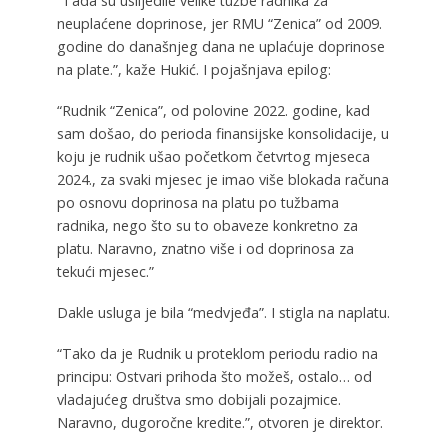
“Tada su uslijedile velike tužbe radnika za
neuplaćene doprinose, jer RMU “Zenica” od 2009.
godine do današnjeg dana ne uplaćuje doprinose
na plate.”, kaže Hukić. I pojašnjava epilog:
“Rudnik “Zenica”, od polovine 2022. godine, kad
sam došao, do perioda finansijske konsolidacije, u
koju je rudnik ušao početkom četvrtog mjeseca
2024., za svaki mjesec je imao više blokada računa
po osnovu doprinosa na platu po tužbama
radnika, nego što su to obaveze konkretno za
platu. Naravno, znatno više i od doprinosa za
tekući mjesec.”
Dakle usluga je bila “medvjeđa”. I stigla na naplatu.
“Tako da je Rudnik u proteklom periodu radio na
principu: Ostvari prihoda što možeš, ostalo… od
vladajućeg društva smo dobijali pozajmice.
Naravno, dugoročne kredite.”, otvoren je direktor.