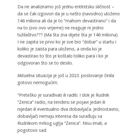
Da ne analiziramo još jednu entitetsku sličnost –
da se čak izgovori da je u nešto (navodno) uloženo
146 miliona ali da je to “mahom devastirano” i da
na to (svo ovo vrijeme) ne reaguje ni jedno
tužilaštvo??? (Ma šta zna dijete šta je 146 miliona)
I ne zapita se prvo ko je sve bio “dobar” u startu i
koliko je zaista para uloženo, a onda ko je
devastirao to što je koštalo toliko para i ko je
odgovoran što se to desilo.
Aktuelna situacija je još u 2023. poslovanje činila
gotovo nemogućim.
“Preteško je surađivati ili raditi. I dok je Rudnik
“Zenica” radio, na tenderu se pojavi jedan ili
nijedan ili eventualno dva dobavljača. Jednostavno,
dobavljači nemaju interesa da surađuju sa
Rudnikom mrkog uglja “Zenica”. Nisu imali, a
pogotovo sad.