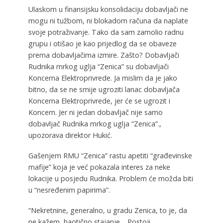
Ulaskom u finansijsku konsolidaciju dobavljači ne
mogu ni tužbom, ni blokadom računa da naplate
svoje potraživanje. Tako da sam zamolio radnu
grupu i otišao je kao prijedlog da se obaveze
prema dobavljačima izmire. Zašto? Dobavljači
Rudnika mrkog uglja “Zenica” su dobavljači
Koncerna Elektroprivrede. Ja mislim da je jako
bitno, da se ne smije ugroziti lanac dobavljača
Koncerna Elektroprivrede, jer će se ugrozit i
Koncern. Jer ni jedan dobavljač nije samo
dobavljač Rudnika mrkog uglja “Zenica”.,
upozorava direktor Hukić.
Gašenjem RMU “Zenica” rastu apetiti “građevinske
mafije” koja je već pokazala interes za neke
lokacije u posjedu Rudnika. Problem će možda biti
u “nesređenim papirima”.
“Nekretnine, generalno, u gradu Zenica, to je, da
ne kažem, haotično stajanje… Postoji