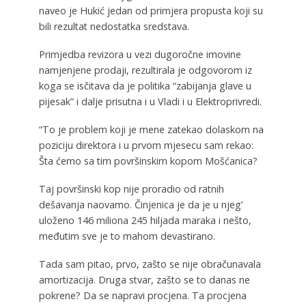
naveo je Hukić jedan od primjera propusta koji su
bili rezultat nedostatka sredstava.
Primjedba revizora u vezi dugoročne imovine
namjenjene prodaji, rezultirala je odgovorom iz
koga se isčitava da je politika “zabijanja glave u
pijesak” i dalje prisutna i u Vladi i u Elektroprivredi.
“To je problem koji je mene zatekao dolaskom na
poziciju direktora i u prvom mjesecu sam rekao:
Šta ćemo sa tim površinskim kopom Mošćanica?
Taj površinski kop nije proradio od ratnih
dešavanja naovamo. Činjenica je da je u njeg’
uloženo 146 miliona 245 hiljada maraka i nešto,
međutim sve je to mahom devastirano.
Tada sam pitao, prvo, zašto se nije obračunavala
amortizacija. Druga stvar, zašto se to danas ne
pokrene? Da se napravi procjena. Ta procjena