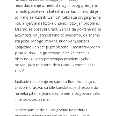
nepodudaranje između starog i novog premjera,
između podataka iz katastra i ze-ka,… Tako da je
to, kako za Rudnik “Zenica”, tako i za druga pravna
lica, a vjerujem i fizička u Zenici, ozbiljan problem.
Mi smo se obraćali Gradu Zenica da pokrenemo te
aktivnosti, da jednostavno to svedemo, da znamo
šta jeste. Mnogo imovine Rudnika “Zenica” i
“Željezare Zenica” je prepleteno. Katastarski jedno
je na Rudniku, a gruntovno je na Željezari. Ili
obrnuto. Ali je to preozbiljan problem i veliki
posao, jako to sporo ide u Gradu Zenica.”, kaže
Hukić.
Indikativni za stanje ne samo u Rudniku, nego u
čitavom društvu, su bile konstatacije direktora da
na neka pitanja jednostavno nema odgovora, iako
ih je pokušao saznati.
“Pošto sam ja dvije i po godine na rudniku
prethodnici koji su trebali to da urade – bivši