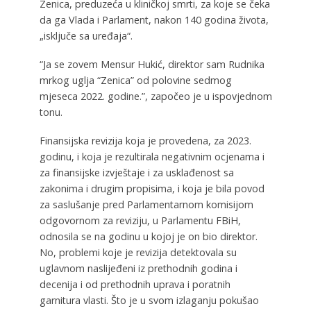
Zenica, preduzeća u kliničkoj smrti, za koje se čeka
da ga Vlada i Parlament, nakon 140 godina života,
„isključe sa uređaja“.
“Ja se zovem Mensur Hukić, direktor sam Rudnika
mrkog uglja “Zenica” od polovine sedmog
mjeseca 2022. godine.”, započeo je u ispovjednom
tonu.
Finansijska revizija koja je provedena, za 2023.
godinu, i koja je rezultirala negativnim ocjenama i
za finansijske izvještaje i za usklađenost sa
zakonima i drugim propisima, i koja je bila povod
za saslušanje pred Parlamentarnom komisijom
odgovornom za reviziju, u Parlamentu FBiH,
odnosila se na godinu u kojoj je on bio direktor.
No, problemi koje je revizija detektovala su
uglavnom naslijeđeni iz prethodnih godina i
decenija i od prethodnih uprava i poratnih
garnitura vlasti. Što je u svom izlaganju pokušao