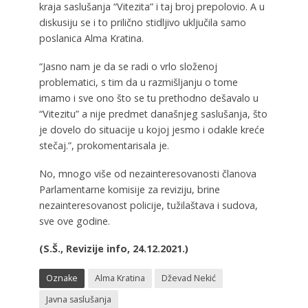
kraja saslušanja “Vitezita” i taj broj prepolovio. A u
diskusiju se i to prilično stidljivo uključila samo
poslanica Alma Kratina.
“Jasno nam je da se radi o vrlo složenoj
problematici, s tim da u razmišljanju o tome
imamo i sve ono što se tu prethodno dešavalo u
“Vitezitu” a nije predmet današnjeg saslušanja, što
je dovelo do situacije u kojoj jesmo i odakle kreće
stečaj.”, prokomentarisala je.
No, mnogo više od nezainteresovanosti članova
Parlamentarne komisije za reviziju, brine
nezainteresovanost policije, tužilaštava i sudova,
sve ove godine.
(S.Š., Revizije info, 24.12.2021.)
Oznake
Alma Kratina
Dževad Nekić
Javna saslušanja