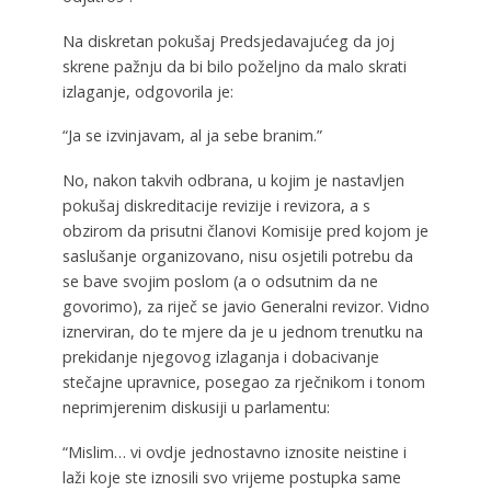
Na diskretan pokušaj Predsjedavajućeg da joj
skrene pažnju da bi bilo poželjno da malo skrati
izlaganje, odgovorila je:
“Ja se izvinjavam, al ja sebe branim.”
No, nakon takvih odbrana, u kojim je nastavljen
pokušaj diskreditacije revizije i revizora, a s
obzirom da prisutni članovi Komisije pred kojom je
saslušanje organizovano, nisu osjetili potrebu da
se bave svojim poslom (a o odsutnim da ne
govorimo), za riječ se javio Generalni revizor. Vidno
iznerviran, do te mjere da je u jednom trenutku na
prekidanje njegovog izlaganja i dobacivanje
stečajne upravnice, posegao za rječnikom i tonom
neprimjerenim diskusiji u parlamentu:
“Mislim… vi ovdje jednostavno iznosite neistine i
laži koje ste iznosili svo vrijeme postupka same