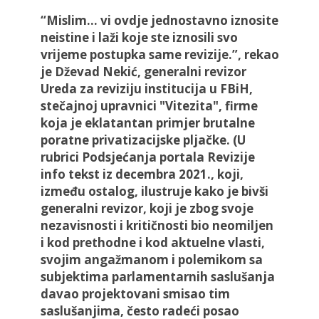
“Mislim… vi ovdje jednostavno iznosite
neistine i laži koje ste iznosili svo
vrijeme postupka same revizije.”, rekao
je Dževad Nekić, generalni revizor
Ureda za reviziju institucija u FBiH,
stečajnoj upravnici "Vitezita", firme
koja je eklatantan primjer brutalne
poratne privatizacijske pljačke. (U
rubrici Podsjećanja portala Revizije
info tekst iz decembra 2021., koji,
između ostalog, ilustruje kako je bivši
generalni revizor, koji je zbog svoje
nezavisnosti i kritičnosti bio neomiljen
i kod prethodne i kod aktuelne vlasti,
svojim angažmanom i polemikom sa
subjektima parlamentarnih saslušanja
davao projektovani smisao tim
saslušanjima, često radeći posao