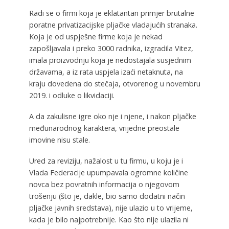
Radi se o firmi koja je eklatantan primjer brutalne
poratne privatizacijske pljačke vladajućih stranaka.
Koja je od uspješne firme koja je nekad
zapošljavala i preko 3000 radnika, izgradila Vitez,
imala proizvodnju koja je nedostajala susjednim
državama, a iz rata uspjela izaći netaknuta, na
kraju dovedena do stečaja, otvorenog u novembru
2019. i odluke o likvidaciji.
A da zakulisne igre oko nje i njene, i nakon pljačke
međunarodnog karaktera, vrijedne preostale
imovine nisu stale.
Ured za reviziju, nažalost u tu firmu, u koju je i
Vlada Federacije upumpavala ogromne količine
novca bez povratnih informacija o njegovom
trošenju (što je, dakle, bio samo dodatni način
pljačke javnih sredstava), nije ulazio u to vrijeme,
kada je bilo najpotrebnije. Kao što nije ulazila ni