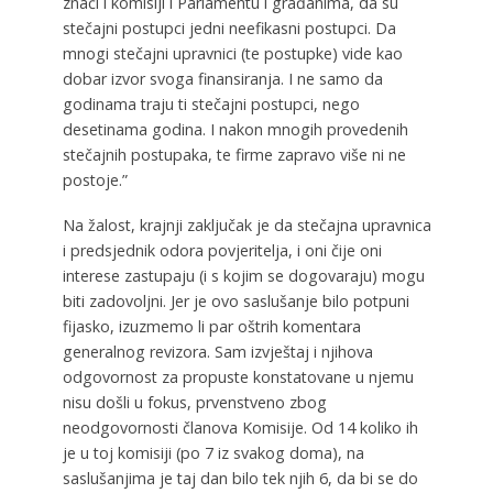
znači i komisiji i Parlamentu i građanima, da su
stečajni postupci jedni neefikasni postupci. Da
mnogi stečajni upravnici (te postupke) vide kao
dobar izvor svoga finansiranja. I ne samo da
godinama traju ti stečajni postupci, nego
desetinama godina. I nakon mnogih provedenih
stečajnih postupaka, te firme zapravo više ni ne
postoje.”
Na žalost, krajnji zaključak je da stečajna upravnica
i predsjednik odora povjeritelja, i oni čije oni
interese zastupaju (i s kojim se dogovaraju) mogu
biti zadovoljni. Jer je ovo saslušanje bilo potpuni
fijasko, izuzmemo li par oštrih komentara
generalnog revizora. Sam izvještaj i njihova
odgovornost za propuste konstatovane u njemu
nisu došli u fokus, prvenstveno zbog
neodgovornosti članova Komisije. Od 14 koliko ih
je u toj komisiji (po 7 iz svakog doma), na
saslušanjima je taj dan bilo tek njih 6, da bi se do