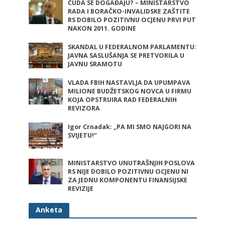
ČUDA SE DOGAĐAJU? – MINISTARSTVO
RADA I BORAČKO-INVALIDSKE ZAŠTITE
RS DOBILO POZITIVNU OCJENU PRVI PUT
NAKON 2011. GODINE
SKANDAL U FEDERALNOM PARLAMENTU:
JAVNA SASLUŠANJA SE PRETVORILA U
JAVNU SRAMOTU
VLADA FBIH NASTAVLJA DA UPUMPAVA
MILIONE BUDŽETSKOG NOVCA U FIRMU
KOJA OPSTRUIRA RAD FEDERALNIH
REVIZORA
Igor Crnadak: „PA MI SMO NAJGORI NA
SVIJETU!“
MINISTARSTVO UNUTRAŠNJIH POSLOVA
RS NIJE DOBILO POZITIVNU OCJENU NI
ZA JEDNU KOMPONENTU FINANSIJSKE
REVIZIJE
Anketa