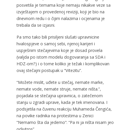
posvetila je temama koje nemaju nikakve veze sa
izvještajem o provedenoj reviziji, koji je bio na
dnevnom redu i o čijim nalazima i ocjenama je
trebala da se izjasni.
Pa smo tako bili prisiljeni slušati upravnicine
hvalospjeve o samoj sebi, njenoj karijeri i
uspješnim stečajevima koje je dosad provela
(valjda po istom modelu dogovaranja sa SDA i
HDZ-om?) i o tome koliko je težak i komplikovan
ovaj stečajni postupak u “Vitezitu”.
“Možete mislit, uđete u stečaj, nemate marke,
nemate vode, nemate struje, nemate ništa.”,
pojadala se stečajna upravnica, o zatečenom
stanju u zgradi uprave, kada je tek imenovana. I
podsjetila na čuvenu reakciju Muhameda Čengića,
na povike radnika na protestima u Zenici
“Nemamo šta da jedemo”: “Pa ni ja ništa nisam jeo
odjutros”.