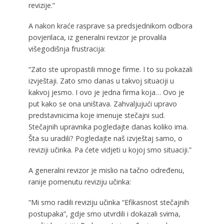
revizije.”
A nakon kraće rasprave sa predsjednikom odbora
povjerilaca, iz generalni revizor je provalila
višegodišnja frustracija:
“Zato ste upropastili mnoge firme. I to su pokazali
izvještaji. Zato smo danas u takvoj situaciji u
kakvoj jesmo. I ovo je jedna firma koja… Ovo je
put kako se ona uništava. Zahvaljujući upravo
predstavnicima koje imenuje stečajni sud.
Stečajnih upravnika pogledajte danas koliko ima.
Šta su uradili? Pogledajte naš izvještaj samo, o
reviziji učinka. Pa ćete vidjeti u kojoj smo situaciji.”
A generalni revizor je mislio na tačno određenu,
ranije pomenutu reviziju učinka:
“Mi smo radili reviziju učinka “Efikasnost stečajnih
postupaka”, gdje smo utvrdili i dokazali svima,