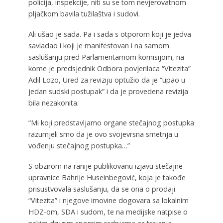
policija, inspekcije, niti su se tom nevjerovatnom
pljačkom bavila tužilaštva i sudovi.
Ali ušao je sada. Pa i sada s otporom koji je jedva
savladao i koji je manifestovan i na samom
saslušanju pred Parlamentarnom komisijom, na
kome je predsjednik Odbora povjerilaca “Vitezita”
Adil Lozo, Ured za reviziju optužio da je “upao u
jedan sudski postupak” i da je provedena revizija
bila nezakonita.
“Mi koji predstavljamo organe stečajnog postupka
razumjeli smo da je ovo svojevrsna smetnja u
vođenju stečajnog postupka…”
S obzirom na ranije publikovanu izjavu stečajne
upravnice Bahrije Huseinbegović, koja je takođe
prisustvovala saslušanju, da se ona o prodaji
“Vitezita” i njegove imovine dogovara sa lokalnim
HDZ-om, SDA i sudom, te na medijske natpise o