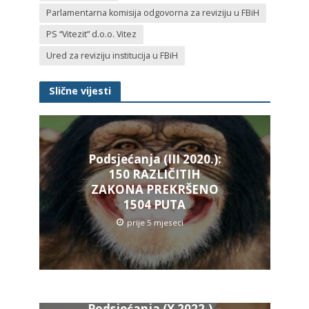
Parlamentarna komisija odgovorna za reviziju u FBiH
PS “Vitezit” d.o.o. Vitez
Ured za reviziju institucija u FBiH
Slične vijesti
Podsjećanja (III 2020.):
150 RAZLIČITIH
ZAKONA PREKRŠENO
1504 PUTA
prije 5 mjeseci
Podsjećanja (X 2022.) –