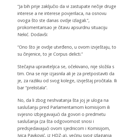
“Ja bih prije zaključio da vi zastupate nečije druge
interese a ne interese povjerilaca, na osnovu
ovoga što ste danas ovdje izlagali.”,
prokomentarisao je čitavu apsurdnu situaciju
Nekić. Dodavši:
“Ono što je ovdje utvrđeno, u ovom izvještaju, to
su činjenice, to je Corpus delicti.”
Stečajna upraviteljica se, očekivano, nije složila s
tim. Ona se nije izjasnila ali je za pretpostaviti da
je, za razliku od svog kolege, izvještaj pročitala. Ili
bar “prelistala”.
No, da li zbog neshvatanja šta joj je uloga na
saslušanju pred Parlamentarnom komisijom ili
svjesno izbjegavajući da govori o predmetu
saslušanja (za šta odgovornost snosi i
predsjedavajući ovom sjednicom i Komisijom,
Ivica Pavković, iz HDZ-a), većinu svog izlaganja