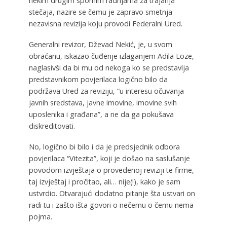
nekim drugim spornim radnjama za trajanja
stečaja, nazire se čemu je zapravo smetnja
nezavisna revizija koju provodi Federalni Ured.
Generalni revizor, Dževad Nekić, je, u svom
obraćanu, iskazao čuđenje izlaganjem Adila Loze,
naglasivši da bi mu od nekoga ko se predstavlja
predstavnikom povjerilaca logično bilo da
podržava Ured za reviziju, “u interesu očuvanja
javnih sredstava, javne imovine, imovine svih
uposlenika i građana”, a ne da ga pokušava
diskreditovati.
No, logično bi bilo i da je predsjednik odbora
povjerilaca “Vitezita”, koji je došao na saslušanje
povodom izvještaja o provedenoj reviziji te firme,
taj izvještaj i pročitao, ali… nije(!), kako je sam
ustvrdio. Otvarajući dodatno pitanje šta ustvari on
radi tu i zašto išta govori o nečemu o čemu nema
pojma.