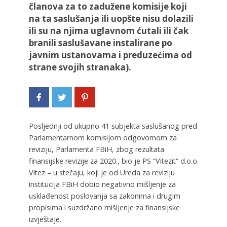
članova za to zadužene komisije koji
na ta saslušanja ili uopšte nisu dolazili
ili su na njima uglavnom ćutali ili čak
branili saslušavane instalirane po
javnim ustanovama i preduzećima od
strane svojih stranaka).
Posljednji od ukupno 41 subjekta saslušanog pred
Parlamentarnom komisijom odgovornom za
reviziju, Parlamenta FBiH, zbog rezultata
finansijske revizije za 2020., bio je PS “Vitezit” d.o.o.
Vitez – u stečaju, koji je od Ureda za reviziju
institucija FBiH dobio negativno mišljenje za
usklađenost poslovanja sa zakonima i drugim
propisima i suzdržano mišljenje za finansijske
izvještaje.