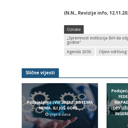
(N.N., Revizije info, 12.11.20
Oznake
„Spremnost institucija BiH da o
godine"
Agenda 2030.
Ciljevi održivog
Slične vijesti
Podsjeća
FEDE
Podsjećanja (VIII 2023.): SISTEMA
NAPADA
NEMA. ILI JOŠ GORE…
OPTUŽU
INGERE
prije 4 dana