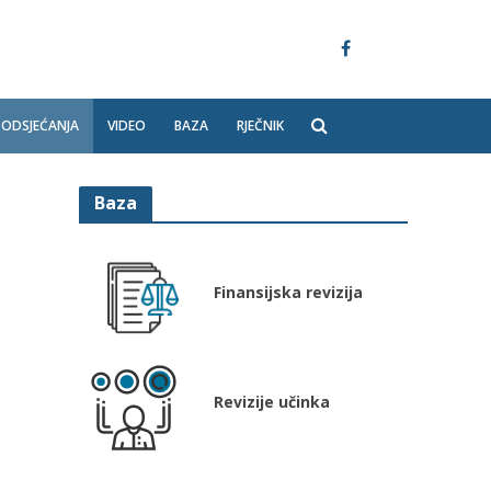
PODSJEĆANJA
VIDEO
BAZA
RJEČNIK
Baza
Finansijska revizija
Revizije učinka