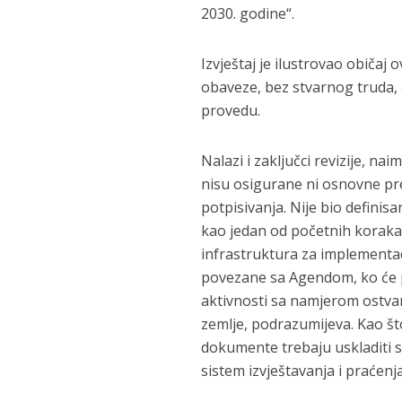
2030. godine“.
Izvještaj je ilustrovao običa
obaveze, bez stvarnog truda, 
provedu.
Nalazi i zaključci revizije, n
nisu osigurane ni osnovne pr
potpisivanja. Nije bio definisa
kao jedan od početnih koraka u
infrastruktura za implementacij
povezane sa Agendom, ko će pr
aktivnosti sa namjerom ostvar
zemlje, podrazumijeva. Kao št
dokumente trebaju uskladiti 
sistem izvještavanja i praćenja