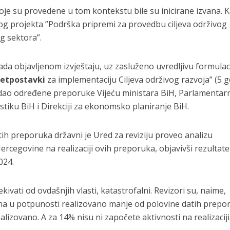
koje su provedene u tom kontekstu bile su inicirane izvana. 
og projekta ”Podrška pripremi za provedbu ciljeva održivog
g sektora”.
 tada objavljenom izvještaju, uz zasluženo uvredljivu formulac
retpostavki
za implementaciju Ciljeva održivog razvoja” (5 
 dao određene preporuke Vijeću ministara BiH, Parlamentar
tistiku BiH i Direkciji za ekonomsko planiranje BiH.
 tih preporuka državni je Ured za reviziju proveo analizu
Hercegovine na realizaciji ovih preporuka, objavivši rezultate
024.
ekivati od ovdašnjih vlasti, katastrofalni. Revizori su, naime,
ina u potpunosti realizovano manje od polovine datih prepo
ealizovano. A za 14% nisu ni započete aktivnosti na realizaciji