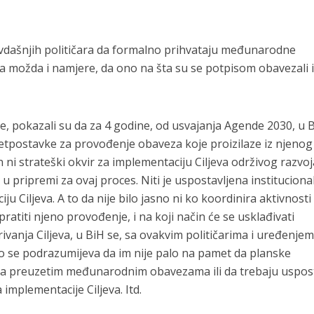
j ovdašnjih političara da formalno prihvataju međunarodne
a možda i namjere, da ono na šta su se potpisom obavezali 
aime, pokazali su da za 4 godine, od usvajanja Agende 2030, u 
etpostavke za provođenje obaveza koje proizilaze iz njenog
n ni strateški okvir za implementaciju Ciljeva održivog razvoj
 pripremi za ovaj proces. Niti je uspostavljena instituciona
u Ciljeva. A to da nije bilo jasno ni ko koordinira aktivnosti
atiti njeno provođenje, i na koji način će se usklađivati
ivanja Ciljeva, u BiH se, sa ovakvim političarima i uređenje
o se podrazumijeva da im nije palo na pamet da planske
sa preuzetim međunarodnim obavezama ili da trebaju uspost
 implementacije Ciljeva. Itd.