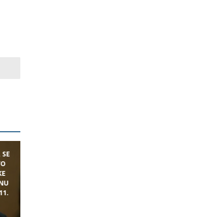
 SE
VO
KE
VNU
11.