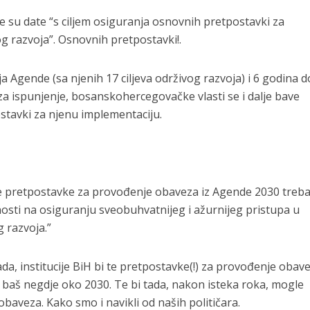
 su date “s ciljem osiguranja osnovnih pretpostavki za
og razvoja”. Osnovnih pretpostavki!.
a Agende (sa njenih 17 ciljeva održivog razvoja) i 6 godina d
 ispunjenje, bosanskohercegovačke vlasti se i dalje bave
tavki za njenu implementaciju.
ale pretpostavke za provođenje obaveza iz Agende 2030 treb
osti na osiguranju sveobuhvatnijeg i ažurnijeg pristupa u
g razvoja.”
, institucije BiH bi te pretpostavke(!) za provođenje obave
baš negdje oko 2030. Te bi tada, nakon isteka roka, mogle
 obaveza. Kako smo i navikli od naših političara.