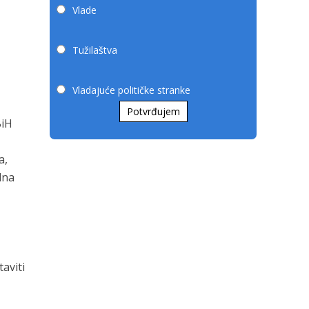
Vlade
Tužilaštva
i
Vladajuće političke stranke
Potvrđujem
BiH
a,
lna
m
aviti