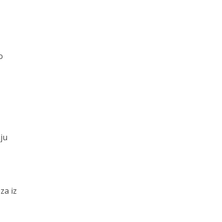
o
aju
za iz