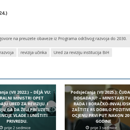
24.)
dgovore na preuzete obaveze iz Programa održivog razvoja do 2030.
 razvoja
revizija učinka
Ured za reviziju institucija BiH
nja (VII 2022.) – DÉJÀ VU:
Podsjećanja (VII 2025.): ČUDA
RALNI MINISTRI OPET
DOGAĐAJU? – MINISTARST
JU URED ZA REVIZIJU. I
RADA I BORAČKO-INVALIDS
JU GA DA ŽELI PREUZETI
ZAŠTITE RS DOBILO POZITI
NCIJE VLADE I UNIŠTITI
OCJENU PRVI PUT NAKON 20
PRIVREDU.
GODINE
prije 2 sedmice
prije 3 sedmice