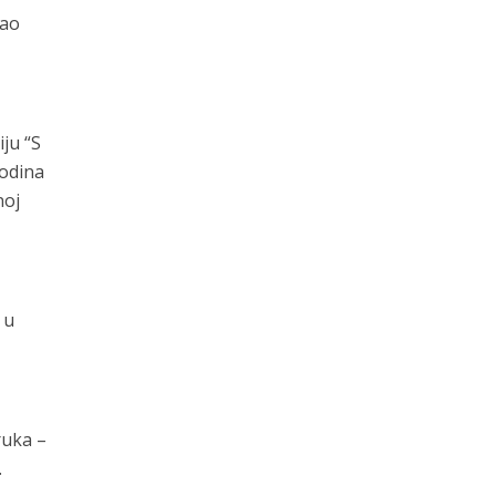
Kao
iju “S
godina
noj
 u
ruka –
.