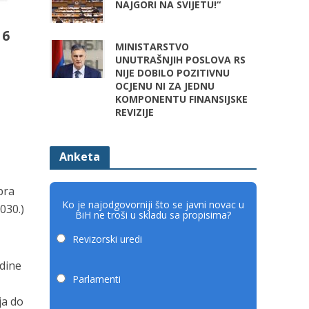
NAJGORI NA SVIJETU!“
 6
MINISTARSTVO
UNUTRAŠNJIH POSLOVA RS
NIJE DOBILO POZITIVNU
OCJENU NI ZA JEDNU
KOMPONENTU FINANSIJSKE
REVIZIJE
Anketa
bra
Ko je najodgovorniji što se javni novac u
030.)
BiH ne troši u skladu sa propisima?
Revizorski uredi
odine
Parlamenti
ja do