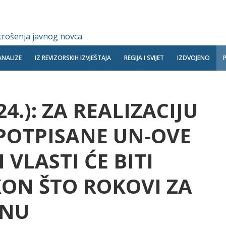
 trošenja javnog novca
ANALIZE
IZ REVIZORSKIH IZVJEŠTAJA
REGIJA I SVIJET
IZDVOJENO
24.): ZA REALIZACIJU
 POTPISANE UN-OVE
 VLASTI ĆE BITI
ON ŠTO ROKOVI ZA
KNU