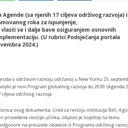
 Agende (sa njenih 17 ciljeva održivog razvoja) i
amovanog roka za ispunjenje,
lasti se i dalje bave osiguranjem osnovnih
mplementaciju. (U rubrici Podsjećanja portala
novembra 2024.)
naroda o održivom razvoju održanoj u New Yorku 25. septem
svojilo je novi Program globalnog razvoja do 2030. (Agenda 2
ciljeva održivog razvoja.
isnica ovog dokumenta, Ured za reviziju institucija BiH, 4 g
n provedene revizije učinka, objavio je izvještaj na temu
a odgovore na preuzete obaveze iz Programa održivog razvo