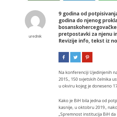
9 godina od potpisivanja
godina do njenog prokl
bosanskohercegovačke v
pretpostavki za njenu i
urednik
Revizije info, tekst iz 
Na konferenciji Ujedinjenih 
2015., 150 svjetskih čelnika u
u okviru kojeg je doneseno 17 
Kako je BiH bila jedna od potp
kasnije, u oktobru 2019., nako
„Spremnost institucija BiH d