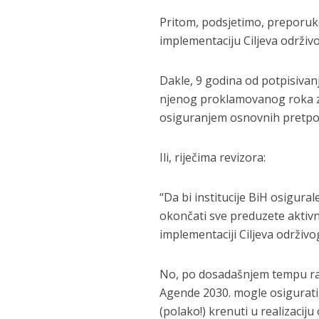
Pritom, podsjetimo, preporuke
implementaciju Ciljeva održiv
Dakle, 9 godina od potpisivanj
njenog proklamovanog roka za
osiguranjem osnovnih pretpos
Ili, riječima revizora:
“Da bi institucije BiH osigur
okončati sve preduzete aktivn
implementaciji Ciljeva održivo
No, po dosadašnjem tempu rada
Agende 2030. mogle osigurati 
(polako!) krenuti u realizaciju