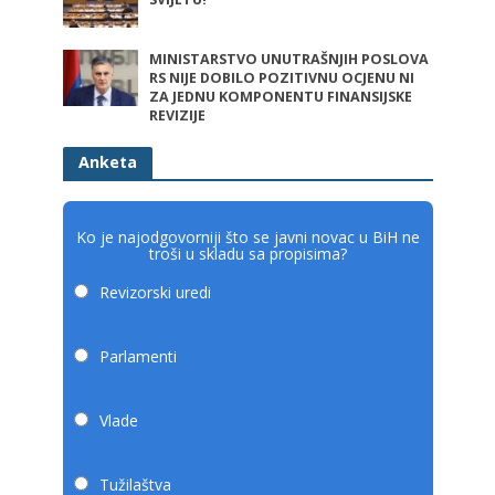
MINISTARSTVO UNUTRAŠNJIH POSLOVA
RS NIJE DOBILO POZITIVNU OCJENU NI
ZA JEDNU KOMPONENTU FINANSIJSKE
REVIZIJE
Anketa
Ko je najodgovorniji što se javni novac u BiH ne
troši u skladu sa propisima?
Revizorski uredi
Parlamenti
Vlade
Tužilaštva