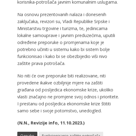
korisnika-potrošača javnim komunalnim uslugama.
Na osnovu prezentovanih nalaza i donesenih
zaključaka, revizori su, Vladi Republike Srpske i
Ministarstvu trgovine i turizma, te, jedinicama
lokalne samouprave i javnim preduzećima, uputili
određene preporuke o promjenama koje je
potrebno učiniti u sistemu kako bi sistem bolje
funkcionisao i kako bi se obezbijedio viši nivo
zaštite prava potrošača.
No niti će ove preporuke biti realizovane, niti
provedene ikakve ozbiljnije mjere na zaštiti
građana od posljedica ekonomske krize, ukoliko
vlasti značajno ne promjene svoj odnos i prioritete.
I prestanu od posljedica ekonomske krize štititi
samo sebe i svoje potomstvo, unedogled.
(N.N., Revizije info, 11.10.2023.)
Oznake
Funkcionisanje zaštite potrošača