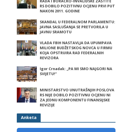
RADA I BORAČKO-INVALIDSKE ZAŠTITE
RS DOBILO POZITIVNU OCJENU PRVI PUT
NAKON 2011. GODINE
SKANDAL U FEDERALNOM PARLAMENTU:
JAVNA SASLUŠANJA SE PRETVORILA U
JAVNU SRAMOTU
VLADA FBIH NASTAVLJA DA UPUMPAVA
MILIONE BUDŽETSKOG NOVCA U FIRMU
KOJA OPSTRUIRA RAD FEDERALNIH
REVIZORA
Igor Crnadak: „PA MI SMO NAJGORI NA
SVIJETU!“
MINISTARSTVO UNUTRAŠNJIH POSLOVA
RS NIJE DOBILO POZITIVNU OCJENU NI
ZA JEDNU KOMPONENTU FINANSIJSKE
REVIZIJE
Anketa