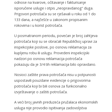
odnose na kvarove, očitavanje i fakturisanje
isporučene usluge i otpis „neopravdanog“ duga.
Prigovori potrošača su se rješavali u roku od 1 do
133 dana, a najčešće u zakonom propisanim
rokovima i u korist potrošača.
U posmatranom periodu, povećan je broj zahtjeva
potrošača koji su se obraćali Republičkoj upravi za
inspekcijske poslove, po osnovu reklamacija za
kupljenu robu ili uslugu. Provedeni inspekcijski
nadzori po osnovu reklamacija potrošača
pokazuju da je 3/4 tih reklamacija bilo opravdano.
Nosioci zaštite prava potrošača nisu u potpunosti
uspostavili pouzdane evidencije o prigovorima
potrošača koji bi bili osnova za funkcionalno
izvještavanje o zaštiti potrošača.
A veći broj javnih preduzeća pružalaca ekonomskih
usluga nije provodio ispitivanja zadovoljstva