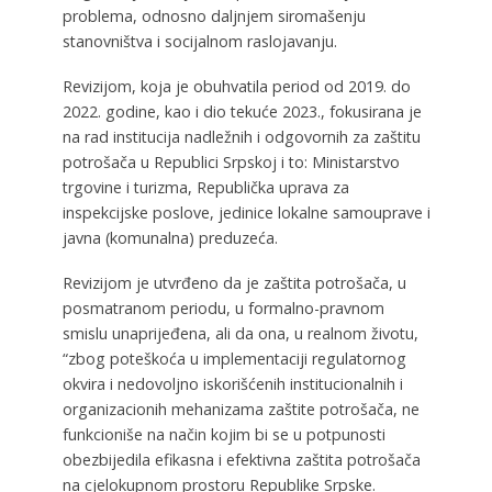
problema, odnosno daljnjem siromašenju
stanovništva i socijalnom raslojavanju.
Revizijom, koja je obuhvatila period od 2019. do
2022. godine, kao i dio tekuće 2023., fokusirana je
na rad institucija nadležnih i odgovornih za zaštitu
potrošača u Republici Srpskoj i to: Ministarstvo
trgovine i turizma, Republička uprava za
inspekcijske poslove, jedinice lokalne samouprave i
javna (komunalna) preduzeća.
Revizijom je utvrđeno da je zaštita potrošača, u
posmatranom periodu, u formalno-pravnom
smislu unaprijeđena, ali da ona, u realnom životu,
“zbog poteškoća u implementaciji regulatornog
okvira i nedovoljno iskorišćenih institucionalnih i
organizacionih mehanizama zaštite potrošača, ne
funkcioniše na način kojim bi se u potpunosti
obezbijedila efikasna i efektivna zaštita potrošača
na cjelokupnom prostoru Republike Srpske.