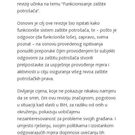
reviziji učinka na temu “Funkcionisanje zaštite
potrošača”.
Osnovni je cilj ove revizije bio ispitati kako
funkcioniše sistem zaštite potrošača, te – pošto je
odgovor (da funkcioniše loše), zapravo, svima
poznat – na osnovu provedenog ispitivanja
ponuditi preporuke čijim provođenjem bi subjekti
odgovorni za zaštitu potrošača stvorili
pretpostavke za uspješnije provođenje mjera i
aktivnosti u cilju osiguranja višeg nivoa zaštite
potrošačkih prava.
Divljanje cijena, koje ne pokazuje nikakvu namjeru
da se smiri, čini ovu reviziju značajnom, pogotovo
u situaciji kad vlasti u BiH, za razliku od onih u
okruženju, pokazuju uobičajenu
nezainteresovanost za probleme svojih građana. I
umjesto rješenju, svojim politikama i izostankom
odgovarajućih mjera doprinose uvećanju tih