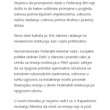
činjenicu da promjenom vlasti u Federaciji BiH nije
došlo ni do kakve suštinske promjene u pogledu
odnosa prema ključnim vrijednostima, odnosno
načinu vladanja i odnosu prema društvu i pravnoj
državi.
Nova vlast bahata je, krši zakone i atakuje na
nezavisnost institucija, kao i njeni prethodnici.
Novoimenovani Federalni ministar rada i socijalne
politike (Adnan Delić iz Naroda i pravde) tako je
Uredu za reviziju institucija u FBiH uputio zahtjev
da za njegove potrebe (vjerovatno obračuna sa
trenutnim rukovodećim kadrovima, odnosno u
svrhu izgovora za instaliranje novih) provede
finansijsku reviziju u devet Federalnih institucija po
njegovom izboru.
U ovom trenutku je nejasno radi li se o frapantnom
neznanju Ministra da Ured za reviziju nije ni pod