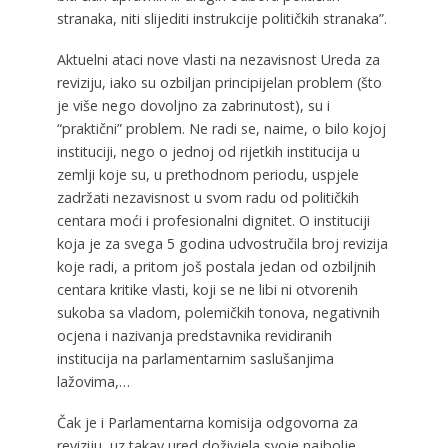
stranaka, niti slijediti instrukcije političkih stranaka”.
Aktuelni ataci nove vlasti na nezavisnost Ureda za
reviziju, iako su ozbiljan principijelan problem (što
je više nego dovoljno za zabrinutost), su i
“praktični” problem. Ne radi se, naime, o bilo kojoj
instituciji, nego o jednoj od rijetkih institucija u
zemlji koje su, u prethodnom periodu, uspjele
zadržati nezavisnost u svom radu od političkih
centara moći i profesionalni dignitet. O instituciji
koja je za svega 5 godina udvostručila broj revizija
koje radi, a pritom još postala jedan od ozbiljnih
centara kritike vlasti, koji se ne libi ni otvorenih
sukoba sa vladom, polemičkih tonova, negativnih
ocjena i nazivanja predstavnika revidiranih
institucija na parlamentarnim saslušanjima
lažovima,…
Čak je i Parlamentarna komisija odgovorna za
reviziju, uz takav ured doživjela svoje najbolje