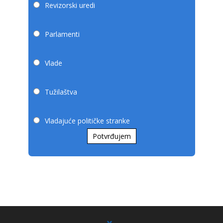
Revizorski uredi
Parlamenti
Vlade
Tužilaštva
Vladajuće političke stranke
Potvrđujem