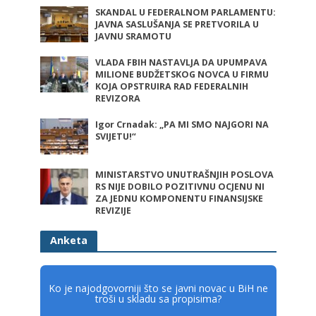
SKANDAL U FEDERALNOM PARLAMENTU:
JAVNA SASLUŠANJA SE PRETVORILA U
JAVNU SRAMOTU
VLADA FBIH NASTAVLJA DA UPUMPAVA
MILIONE BUDŽETSKOG NOVCA U FIRMU
KOJA OPSTRUIRA RAD FEDERALNIH
REVIZORA
Igor Crnadak: „PA MI SMO NAJGORI NA
SVIJETU!“
MINISTARSTVO UNUTRAŠNJIH POSLOVA
RS NIJE DOBILO POZITIVNU OCJENU NI
ZA JEDNU KOMPONENTU FINANSIJSKE
REVIZIJE
Anketa
Ko je najodgovorniji što se javni novac u BiH ne
troši u skladu sa propisima?