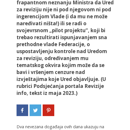
frapantnom neznanju Ministra da Ured
za reviziju nije ni pod njegovom ni pod
ingerencijom Vlade (i da mu ne može
naređivati ništa!) ili se radi o
svojevrsnom „pilot projektu“, koji bi
trebao rezultirati ispunjavanjem sna
prethodne vlade Federacije, o
uspostavljenju kontrole nad Uredom
za reviziju, određivanjem mu
tematskog okvira kojim može da se
bavi i vršenjem cenzure nad
izvještajima koje Ured objavljuje. (U
rubrici Podsjećanja portala Revizije
info, tekst iz maja 2023.)
Dva nevezana događaja ovih dana ukazuju na