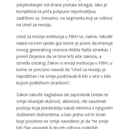
(objelodanjen od strane portala Istraga). Iako je
kompletna ta priča potpuno neprihvatljiva,
zadržimo se, trenutno, na segmentu koji se odnosi
na Ured za reviziju.
Ured za reviziju institucija u FBiH se, naime, takođe
nalazi na tom spisku (po kome je pravo da imenuje
novog generalnog revizora dobila Naša stranka). I
pored činjenice da se time krši više zakona, a
između ostalog Zakon o reviziji institucija u FBiH, u
kome se precizno navodi da “Ured za reviziju je
nepolitičan i ne smije podržavati ili biti u vezi s bilo
kojom političkom strankom”.
Zakon takođe naglašava da zaposlenik Ureda ne
smije obavljati dužnost, aktivnost, niti zauzimati
poziciju koja predstavlja sukob interesa s njegovim
službenim dužnostima, a kao jedna od tri stvari
koje posebno ne smije navedeno je da “ne smije
biti član upravnih ili drugih odbora političkih