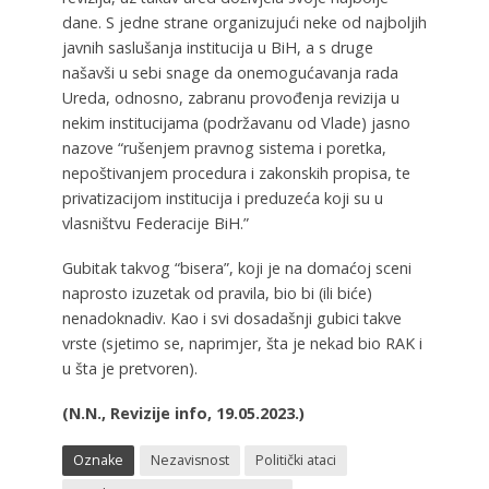
dane. S jedne strane organizujući neke od najboljih
javnih saslušanja institucija u BiH, a s druge
našavši u sebi snage da onemogućavanja rada
Ureda, odnosno, zabranu provođenja revizija u
nekim institucijama (podržavanu od Vlade) jasno
nazove “rušenjem pravnog sistema i poretka,
nepoštivanjem procedura i zakonskih propisa, te
privatizacijom institucija i preduzeća koji su u
vlasništvu Federacije BiH.”
Gubitak takvog “bisera”, koji je na domaćoj sceni
naprosto izuzetak od pravila, bio bi (ili biće)
nenadoknadiv. Kao i svi dosadašnji gubici takve
vrste (sjetimo se, naprimjer, šta je nekad bio RAK i
u šta je pretvoren).
(N.N., Revizije info, 19.05.2023.)
Oznake
Nezavisnost
Politički ataci