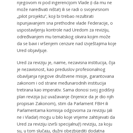
njegovom ni pod ingerencijom Vlade (i da mu ne
može naređivati ništa!) ili se radi o svojevrsnom
„pilot projektu“, koji bi trebao rezultirati
ispunjavanjem sna prethodne vlade Federacije, o
uspostavljenju kontrole nad Uredom za reviziju,
određivanjem mu tematskog okvira kojim može
da se bavi i vršenjem cenzure nad izvještajima koje
Ured objavljuje.
Ured za reviziju je, naime, nezavisna institucija, čija
je nezavisnost, kao preduslov profesionalnog
obavljanja njegove društvene misije, garantovana
zakonom i od strane međunarodnih institucija
tretirana kao imperativ. Sama donosi svoj godišnji
plan revizija (uz uvažavanje činjenice da je dio njih
propisan Zakonom), stim da Parlament FBiH ili
Parlamentarna komisija odgovorna za reviziju (ali
ne i Vlada!) mogu u bilo koje vrijeme zahtijevati da
Ured za reviziju izvrši specijalnu(!) reviziju, za koju
su, u tom slučaju, dužni obezbijediti dodatna