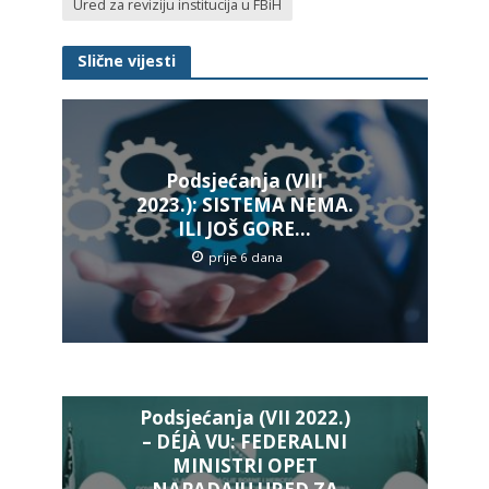
Ured za reviziju institucija u FBiH
Slične vijesti
Podsjećanja (VIII
2023.): SISTEMA NEMA.
ILI JOŠ GORE…
prije 6 dana
Podsjećanja (VII 2022.)
– DÉJÀ VU: FEDERALNI
MINISTRI OPET