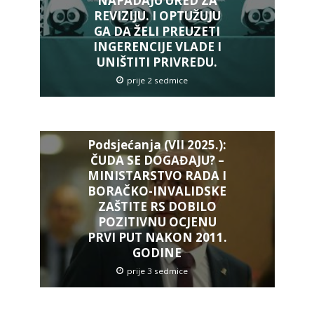
NAPADAJU URED ZA
REVIZIJU. I OPTUŽUJU
GA DA ŽELI PREUZETI
INGERENCIJE VLADE I
UNIŠTITI PRIVREDU.
prije 2 sedmice
Podsjećanja (VII 2025.):
ČUDA SE DOGAĐAJU? –
MINISTARSTVO RADA I
BORAČKO-INVALIDSKE
ZAŠTITE RS DOBILO
POZITIVNU OCJENU
PRVI PUT NAKON 2011.
GODINE
prije 3 sedmice