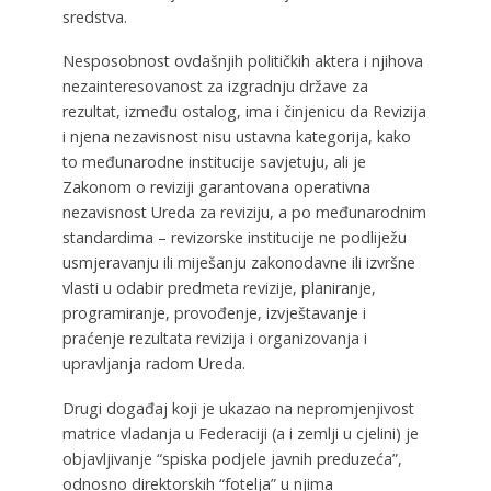
sredstva.
Nesposobnost ovdašnjih političkih aktera i njihova
nezainteresovanost za izgradnju države za
rezultat, između ostalog, ima i činjenicu da Revizija
i njena nezavisnost nisu ustavna kategorija, kako
to međunarodne institucije savjetuju, ali je
Zakonom o reviziji garantovana operativna
nezavisnost Ureda za reviziju, a po međunarodnim
standardima – revizorske institucije ne podliježu
usmjeravanju ili miješanju zakonodavne ili izvršne
vlasti u odabir predmeta revizije, planiranje,
programiranje, provođenje, izvještavanje i
praćenje rezultata revizija i organizovanja i
upravljanja radom Ureda.
Drugi događaj koji je ukazao na nepromjenjivost
matrice vladanja u Federaciji (a i zemlji u cjelini) je
objavljivanje “spiska podjele javnih preduzeća”,
odnosno direktorskih “fotelja” u njima