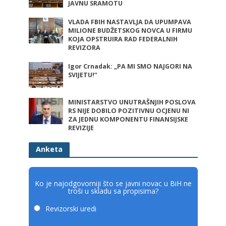
JAVNU SRAMOTU
VLADA FBIH NASTAVLJA DA UPUMPAVA
MILIONE BUDŽETSKOG NOVCA U FIRMU
KOJA OPSTRUIRA RAD FEDERALNIH
REVIZORA
Igor Crnadak: „PA MI SMO NAJGORI NA
SVIJETU!“
MINISTARSTVO UNUTRAŠNJIH POSLOVA
RS NIJE DOBILO POZITIVNU OCJENU NI
ZA JEDNU KOMPONENTU FINANSIJSKE
REVIZIJE
Anketa
Ko je najodgovorniji što se javni novac u BiH ne
troši u skladu sa propisima?
Revizorski uredi