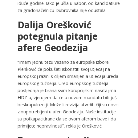
iduće godine. Iako je ušla u Sabor, od kandidatiure
za gradonačelnicu Dubrovnika nije odustala.
Dalija Orešković
potegnula pitanje
afere Geodezija
“Imam jednu tezu vezano za europske izbore.
Plenković će pokušati iskoristiti svoj utjecaj na
europskoj razini s ciljem smanjenja utjecaja ureda
europskog tužitelja. Ured europskog tužitelja
posljednja je brana svim korupcijskim nasrtajima
HDZ-a, vjerujem da će u novom mandatu biti još
beskrupulozniji. Može li revizija utvrditi čiji su novci
zloupotrebljeni u aferi Geodezija. Naše institucije
su potkapacitirane da se ovom aferom bave i da
primijete nepravilnosti”, rekla je Orešković.