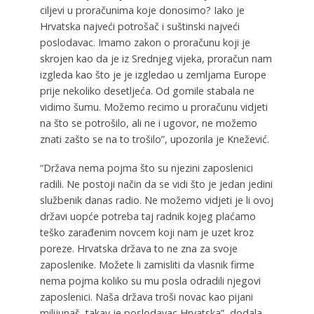
ciljevi u proračunima koje donosimo? Iako je
Hrvatska najveći potrošač i suštinski najveći
poslodavac. Imamo zakon o proračunu koji je
skrojen kao da je iz Srednjeg vijeka, proračun nam
izgleda kao što je je izgledao u zemljama Europe
prije nekoliko desetljeća. Od gomile stabala ne
vidimo šumu. Možemo recimo u proračunu vidjeti
na što se potrošilo, ali ne i ugovor, ne možemo
znati zašto se na to trošilo”, upozorila je Knežević.
“Država nema pojma što su njezini zaposlenici
radili. Ne postoji način da se vidi što je jedan jedini
službenik danas radio. Ne možemo vidjeti je li ovoj
državi uopće potreba taj radnik kojeg plaćamo
teško zarađenim novcem koji nam je uzet kroz
poreze. Hrvatska država to ne zna za svoje
zaposlenike. Možete li zamisliti da vlasnik firme
nema pojma koliko su mu posla odradili njegovi
zaposlenici. Naša država troši novac kao pijani
milijunaš, takav je poslodavac Hrvatska”, dodala