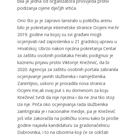
bila je jedna od organizatora prosvjeda protiv
podizanja cijene dječjih vrtića.
Ono što ju je zapravo lansiralo u političku arenu
bilo je pokretanje internetske stranice Ocijeni me.hr
2019. godine na kojoj su svi građani mogli
ocjenjivati rad zaposlenika u 21 gradskoj upravu u
Hrvatskoj. Ubrzo nakon njezina pokretanja Centar
za zaštitu osobnih podataka Feralis podignuo je
kaznenu prijavu protiv Viktorije Knežević, da bi
2020. Agencija za zaštitu osobnih portala zabranila
ocjenjivanje javnih službenika i namještenika.
Zanimljivo, uskoro je proradila nova stranica
Ocijeni me,ali ovaj put s eu domenom za koju
Knežević tvrdi da nije njezina i da ne zna tko stoji
iza nje. Priča oko ocjenjivanja rada službenika
zaintrigirala je i nacionalne medije, pa je Knežević
još više zakoračila na političku scenu kako bi prošle
godine najavila kandidaturu za gradonačelnicu
Dubrovnika, i to na izborima koji će se održati