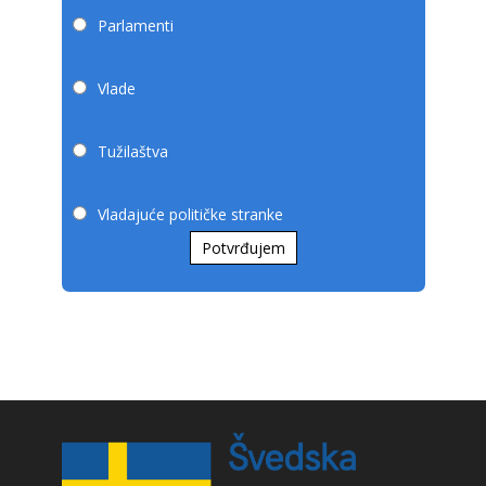
Parlamenti
Vlade
Tužilaštva
Vladajuće političke stranke
Potvrđujem