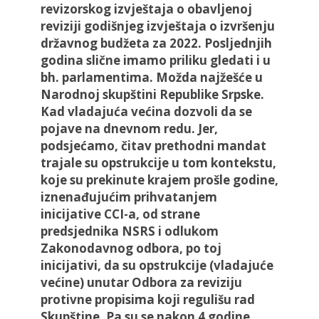
revizorskog izvještaja o obavljenoj
reviziji godišnjeg izvještaja o izvršenju
državnog budžeta za 2022. Posljednjih
godina slične imamo priliku gledati i u
bh. parlamentima. Možda najžešće u
Narodnoj skupštini Republike Srpske.
Kad vladajuća većina dozvoli da se
pojave na dnevnom redu. Jer,
podsjećamo, čitav prethodni mandat
trajale su opstrukcije u tom kontekstu,
koje su prekinute krajem prošle godine,
iznenađujućim prihvatanjem
inicijative CCI-a, od strane
predsjednika NSRS i odlukom
Zakonodavnog odbora, po toj
inicijativi, da su opstrukcije (vladajuće
većine) unutar Odbora za reviziju
protivne propisima koji regulišu rad
Skupštine. Pa su se nakon 4 godine