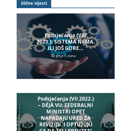
Slične vijesti
Podsjećanja (VIII
2023.): SISTEMA NEMA.
ILI JOŠ GORE…
prije 5 dana
Podsjećanja (VII 2022.)
– DÉJÀ VU: FEDERALNI
MINISTRI OPET
NAPADAJU URED ZA
REVIZIJU. I OPTUŽUJU
GA DA ŽELI PREUZETI