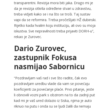
transparentni. Revizija mora biti jaka. Drago mi je
da je revizija otkrila određene stvari u zdravstvu,
treba vidjeti kako se i na što se troši. Taj sustav
vapi da se reformira. Treba pročešljati HŽ dubinski.
Rijetko kada hvalim koju instituciju, ali ovo su moja
iskustva. Sve nepravilnosti treba prijaviti DORH-u”,
rekao je Zurovec.
Dario Zurovec,
zastupnik Fokusa
nasmijao Sabornicu
“Pozdravljam vaš rad i sve što radite, čak evo
pozdravljam uredbu vlade da vam se povećaju
koeficijenti za povećanje plaće. Prvo pitanje, jeste
li obnovili vozni park s obzirom na to da zadnji put
kad mi je vaš ured dolazio iz Siska, njima je auto
riknuo na putu i onda su se ljudi žalili da nemaju