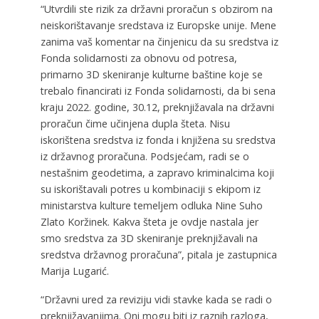
“Utvrdili ste rizik za državni proračun s obzirom na
neiskorištavanje sredstava iz Europske unije. Mene
zanima vaš komentar na činjenicu da su sredstva iz
Fonda solidarnosti za obnovu od potresa,
primarno 3D skeniranje kulturne baštine koje se
trebalo financirati iz Fonda solidarnosti, da bi sena
kraju 2022. godine, 30.12, preknjižavala na državni
proračun čime učinjena dupla šteta. Nisu
iskorištena sredstva iz fonda i knjižena su sredstva
iz državnog proračuna. Podsjećam, radi se o
nestašnim geodetima, a zapravo kriminalcima koji
su iskorištavali potres u kombinaciji s ekipom iz
ministarstva kulture temeljem odluka Nine Suho
Zlato Koržinek. Kakva šteta je ovdje nastala jer
smo sredstva za 3D skeniranje preknjižavali na
sredstva državnog proračuna”, pitala je zastupnica
Marija Lugarić.
“Državni ured za reviziju vidi stavke kada se radi o
preknjižavanjima. Oni mogu biti iz raznih razloga,