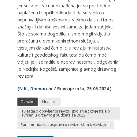
jer su sredstva nadoknađena jer su prethodno
naplaćena iz općih prihoda ili da se radilo o
neprihvatljivim troškovima. Vidimo da su ti iznosi
značajni i da nisu vezani samo za jedan subjekt.
Što se stvarno dogodilo, nismo mogli vidjeti o
proračunu u ovom konkretnom slučaju, ali
vjerujem da kad ćemo ići u reviziju ministarstva
kulture i geodetskog fakulteta da ćemo moći
vidjeti je li se radilo o nepravilnostima”, odgovorila
je Nediljka Rogošić, zamjenica glavnog državnog
revizora.
(
N.K., Dnevno.hr
/ Revizije info, 25.05.2024.)
Oznake
Hrvatska
Izvještaj o obavljenoj reviziji godišnjeg izvještaja o
izvršenju državnog budžeta za 2022.
Parlamentarna rasprava o revizorskim izvještajima