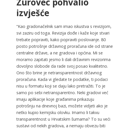
Zurovec pohvalio
izvješće
“Kao gradonačelnik sam imao iskustva s revizijom,
svi zaziru od toga. Revizija dođe i kaže koje stvari
trebate popraviti, kako popraviti poslovanje. 80
posto potrošnje državnog proračuna ide od strane
centralne države, a ne gradova i općina. Mi se
moramo zapitati jesmo li dali državnim revizorima
dovoljno slobode da rade svoj posao kvalitetno.
Ono što brine je netransparentnost državnog
proračuna. Kada vi gledate te podatke, ti podaci
nisu u formatu koji se daju lako pretražiti. To je
samo po sebi netransparentno. Neki gradovi već
imaju aplikacije koje građanima prikazuju
potrošnju na dnevnoj bazi, možete vidjeti ako je
netko kupio kemijsku olovku. Imamo li takvu
transparentnost u Hrvatskim šumama? To su veći
sustavi od nekih gradova, a nemaju obvezu biti