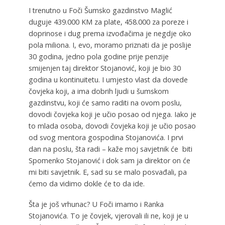
I trenutno u Foči Šumsko gazdinstvo Maglić
duguje 439.000 KM za plate, 458.000 za poreze i
doprinose i dug prema izvođačima je negdje oko
pola miliona. I, evo, moramo priznati da je poslije
30 godina, jedno pola godine prije penzije
smijenjen taj direktor Stojanović, koji je bio 30
godina u kontinuitetu. I umjesto vlast da dovede
čovjeka koji, a ima dobrih ljudi u šumskom
gazdinstvu, koji će samo raditi na ovom poslu,
dovodi čovjeka koji je učio posao od njega. Iako je
to mlada osoba, dovodi čovjeka koji je učio posao
od svog mentora gospodina Stojanovića. I prvi
dan na poslu, šta radi – kaže moj savjetnik će biti
Spomenko Stojanović i dok sam ja direktor on će
mi biti savjetnik. E, sad su se malo posvađali, pa
ćemo da vidimo dokle će to da ide.
Šta je još vrhunac? U Foči imamo i Ranka
Stojanovića. To je čovjek, vjerovali ili ne, koji je u