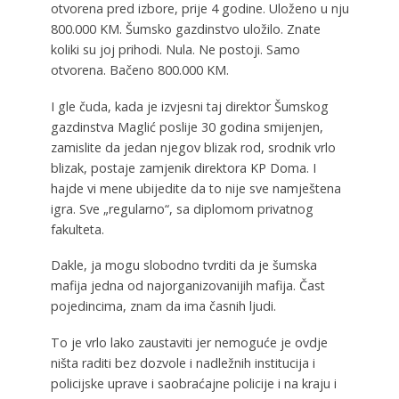
otvorena pred izbore, prije 4 godine. Uloženo u nju
800.000 KM. Šumsko gazdinstvo uložilo. Znate
koliki su joj prihodi. Nula. Ne postoji. Samo
otvorena. Bačeno 800.000 KM.
I gle čuda, kada je izvjesni taj direktor Šumskog
gazdinstva Maglić poslije 30 godina smijenjen,
zamislite da jedan njegov blizak rod, srodnik vrlo
blizak, postaje zamjenik direktora KP Doma. I
hajde vi mene ubijedite da to nije sve namještena
igra. Sve „regularno“, sa diplomom privatnog
fakulteta.
Dakle, ja mogu slobodno tvrditi da je šumska
mafija jedna od najorganizovanijih mafija. Čast
pojedincima, znam da ima časnih ljudi.
To je vrlo lako zaustaviti jer nemoguće je ovdje
ništa raditi bez dozvole i nadležnih institucija i
policijske uprave i saobraćajne policije i na kraju i