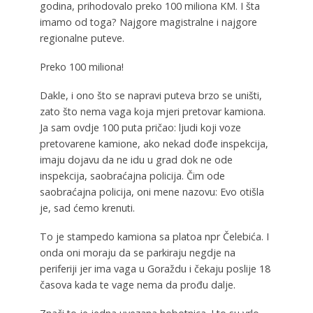
godina, prihodovalo preko 100 miliona KM. I šta
imamo od toga? Najgore magistralne i najgore
regionalne puteve.
Preko 100 miliona!
Dakle, i ono što se napravi puteva brzo se uništi,
zato što nema vaga koja mjeri pretovar kamiona.
Ja sam ovdje 100 puta pričao: ljudi koji voze
pretovarene kamione, ako nekad dođe inspekcija,
imaju dojavu da ne idu u grad dok ne ode
inspekcija, saobraćajna policija. Čim ode
saobraćajna policija, oni mene nazovu: Evo otišla
je, sad ćemo krenuti.
To je stampedo kamiona sa platoa npr Čelebića. I
onda oni moraju da se parkiraju negdje na
periferiji jer ima vaga u Goraždu i čekaju poslije 18
časova kada te vage nema da prođu dalje.