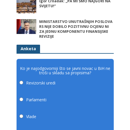
Igor Crnadak: „PA MI SMO NAJGORI NA
SVIJETU!“
MINISTARSTVO UNUTRAŠNJIH POSLOVA
RS NIJE DOBILO POZITIVNU OCJENU NI
ZA JEDNU KOMPONENTU FINANSIJSKE
REVIZIJE
Anketa
Ko je najodgovorniji što se javni novac u BiH ne
troši u skladu sa propisima?
Revizorski uredi
Parlamenti
Vlade