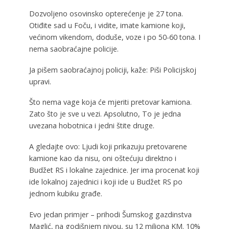
Dozvoljeno osovinsko opterećenje je 27 tona.
Otiđite sad u Foču, i vidite, imate kamione koji,
većinom vikendom, doduše, voze i po 50-60 tona. I
nema saobraćajne policije.
Ja pišem saobraćajnoj policiji, kaže: Piši Policijskoj
upravi.
Što nema vage koja će mjeriti pretovar kamiona.
Zato što je sve u vezi. Apsolutno, To je jedna
uvezana hobotnica i jedni štite druge.
A gledajte ovo: Ljudi koji prikazuju pretovarene
kamione kao da nisu, oni oštećuju direktno i
Budžet RS i lokalne zajednice. Jer ima procenat koji
ide lokalnoj zajednici i koji ide u Budžet RS po
jednom kubiku građe.
Evo jedan primjer – prihodi Šumskog gazdinstva
Maglić, na godišnjem nivou, su 12 miliona KM. 10%