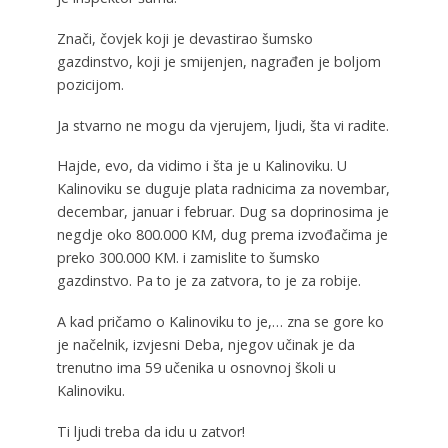
Znači, čovjek koji je devastirao šumsko
gazdinstvo, koji je smijenjen, nagrađen je boljom
pozicijom.
Ja stvarno ne mogu da vjerujem, ljudi, šta vi radite.
Hajde, evo, da vidimo i šta je u Kalinoviku. U
Kalinoviku se duguje plata radnicima za novembar,
decembar, januar i februar. Dug sa doprinosima je
negdje oko 800.000 KM, dug prema izvođačima je
preko 300.000 KM. i zamislite to šumsko
gazdinstvo. Pa to je za zatvora, to je za robije.
A kad pričamo o Kalinoviku to je,… zna se gore ko
je načelnik, izvjesni Deba, njegov učinak je da
trenutno ima 59 učenika u osnovnoj školi u
Kalinoviku.
Ti ljudi treba da idu u zatvor!