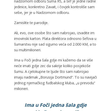
nadzornom odboru Šuma RS, a šef je jedne radne
jedinice, konkretno Zavait, i čovjek kontroliše sam
sebe, jer je u Nadzornom odboru.
Zamislite te parodije.
Ali, evo, ove osobe što sam nabrojao, izvadite im
imovinski karton. Plata direktora odnosno šefova u
šumarstvu nije sad sigurno veća od 2.000 KM, a to
su multimilioneri.
Ima u Foči jedna šala gdje mi kažemo da se više
neće imati gdje zec da sakrije koliko posjekoše
šumu. A cjelokupne te ljude što sam nabrojao
imaju nadimak „Borusija Dortmund“. To su navijači
jednog njemačkog fudbalskog kluba, „u prevodu“
milioneri.
Ima u Foči jedna šala gdje