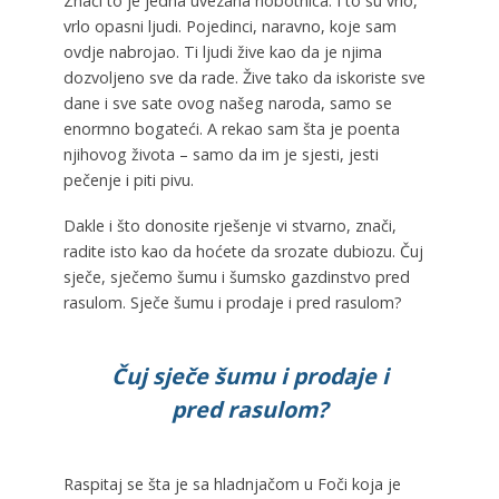
Znači to je jedna uvezana hobotnica. I to su vrlo,
vrlo opasni ljudi. Pojedinci, naravno, koje sam
ovdje nabrojao. Ti ljudi žive kao da je njima
dozvoljeno sve da rade. Žive tako da iskoriste sve
dane i sve sate ovog našeg naroda, samo se
enormno bogateći. A rekao sam šta je poenta
njihovog života – samo da im je sjesti, jesti
pečenje i piti pivu.
Dakle i što donosite rješenje vi stvarno, znači,
radite isto kao da hoćete da srozate dubiozu. Čuj
sječe, sječemo šumu i šumsko gazdinstvo pred
rasulom. Sječe šumu i prodaje i pred rasulom?
Čuj sječe šumu i prodaje i
pred rasulom?
Raspitaj se šta je sa hladnjačom u Foči koja je