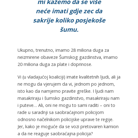
mi kažemo da se više
neće imati gdje zec da
sakrije koliko posjekoše
šumu.
Ukupno, trenutno, imamo 28 miliona duga za
neizmirene obaveze Šumskog gazdinstva, imamo
20 miliona duga za plate i doprinose.
Vi (u vladajućoj koaliciji) imate kvalitetnih ljudi, ali ja
ne mogu da vjerujem da vi, jednom po jednom,
isto kao da namjerno pravite greške. I ljudi nam
masakriraju i šumsko gazdinstvo, masakriraju nam
i puteve… Ali, oni ne mogu to sami raditi – oni to
rade u saradnji sa saobraćajnom policijom
odnosno načelnikom policijske uprave te regije.
Jer, kako je moguće da se vozi pretovaren kamion
a da ne reaguje saobraćajna policija?