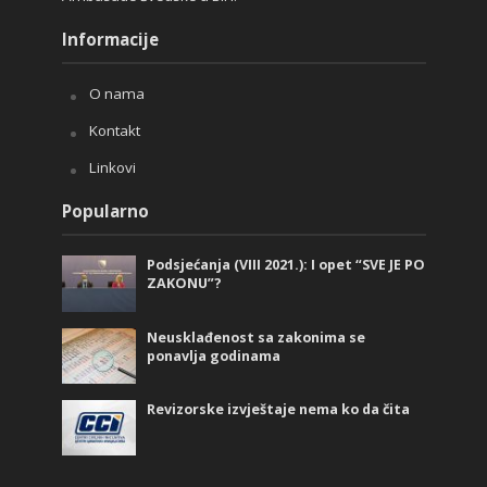
Informacije
O nama
Kontakt
Linkovi
Popularno
Podsjećanja (VIII 2021.): I opet “SVE JE PO
ZAKONU”?
Neusklađenost sa zakonima se
ponavlja godinama
Revizorske izvještaje nema ko da čita