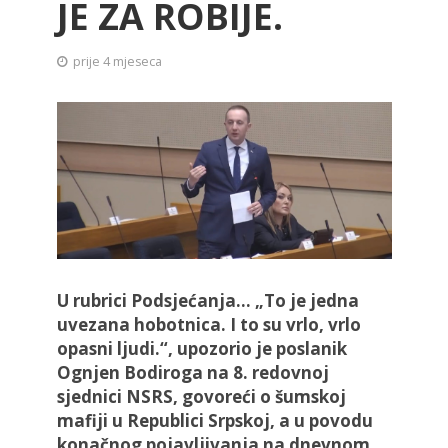
JE ZA ROBIJE.
prije 4 mjeseca
U rubrici Podsjećanja... „To je jedna
uvezana hobotnica. I to su vrlo, vrlo
opasni ljudi.“, upozorio je poslanik
Ognjen Bodiroga na 8. redovnoj
sjednici NSRS, govoreći o šumskoj
mafiji u Republici Srpskoj, a u povodu
konačnog pojavljivanja na dnevnom