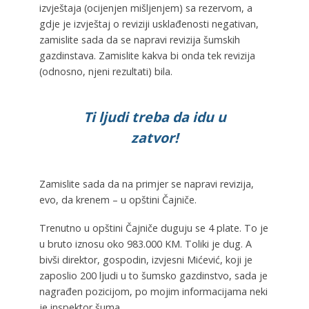
izvještaja (ocijenjen mišljenjem) sa rezervom, a
gdje je izvještaj o reviziji usklađenosti negativan,
zamislite sada da se napravi revizija šumskih
gazdinstava. Zamislite kakva bi onda tek revizija
(odnosno, njeni rezultati) bila.
Ti ljudi treba da idu u
zatvor!
Zamislite sada da na primjer se napravi revizija,
evo, da krenem – u opštini Čajniče.
Trenutno u opštini Čajniče duguju se 4 plate. To je
u bruto iznosu oko 983.000 KM. Toliki je dug. A
bivši direktor, gospodin, izvjesni Mićević, koji je
zaposlio 200 ljudi u to šumsko gazdinstvo, sada je
nagrađen pozicijom, po mojim informacijama neki
je inspektor šuma.