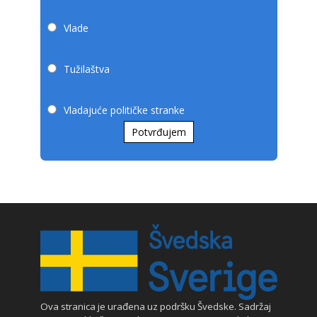
Vlade
Tužilaštva
Vladajuće političke stranke
Potvrđujem
Ova stranica je urađena uz podršku Švedske. Sadržaj