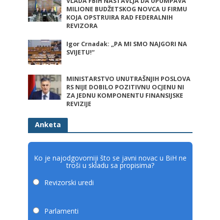
VLADA FBIH NASTAVLJA DA UPUMPAVA
MILIONE BUDŽETSKOG NOVCA U FIRMU
KOJA OPSTRUIRA RAD FEDERALNIH
REVIZORA
Igor Crnadak: „PA MI SMO NAJGORI NA
SVIJETU!“
MINISTARSTVO UNUTRAŠNJIH POSLOVA
RS NIJE DOBILO POZITIVNU OCJENU NI
ZA JEDNU KOMPONENTU FINANSIJSKE
REVIZIJE
Anketa
Ko je najodgovorniji što se javni novac u BiH ne
troši u skladu sa propisima?
Revizorski uredi
Parlamenti