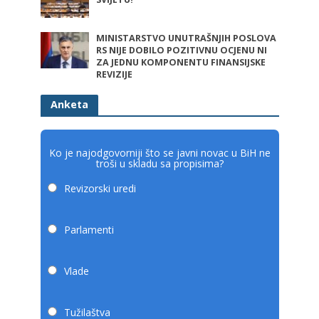
MINISTARSTVO UNUTRAŠNJIH POSLOVA
RS NIJE DOBILO POZITIVNU OCJENU NI
ZA JEDNU KOMPONENTU FINANSIJSKE
REVIZIJE
Anketa
Ko je najodgovorniji što se javni novac u BiH ne
troši u skladu sa propisima?
Revizorski uredi
Parlamenti
Vlade
Tužilaštva