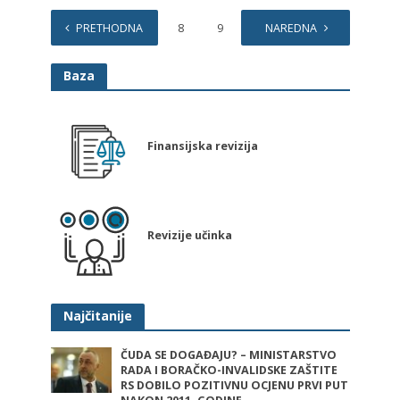
PRETHODNA
1
…
8
9
10
NAREDNA
11
Baza
Finansijska revizija
Revizije učinka
Najčitanije
ČUDA SE DOGAĐAJU? – MINISTARSTVO
RADA I BORAČKO-INVALIDSKE ZAŠTITE
RS DOBILO POZITIVNU OCJENU PRVI PUT