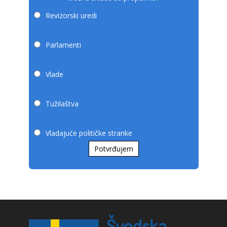
Revizorski uredi
Parlamenti
Vlade
Tužilaštva
Vladajuće političke stranke
Potvrđujem