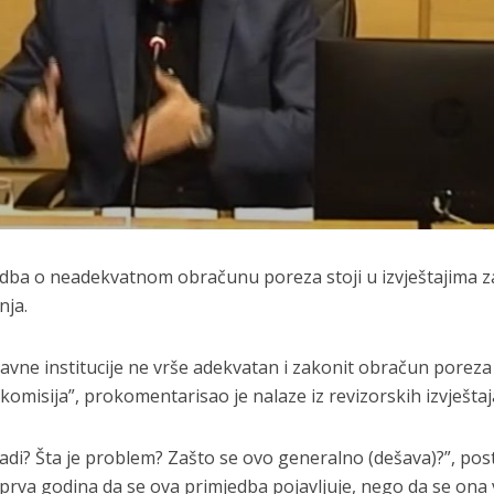
mjedba o neadekvatnom obračunu poreza stoji u izvještajima z
nja.
ržavne institucije ne vrše adekvatan i zakonit obračun poreza
omisija”, prokomentarisao je nalaze iz revizorskih izvještaj
di? Šta je problem? Zašto se ovo generalno (dešava)?”, pos
e prva godina da se ova primjedba pojavljuje, nego da se ona