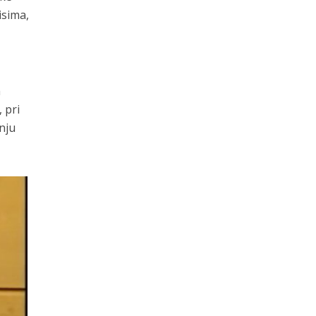
isima,
a
, pri
nju