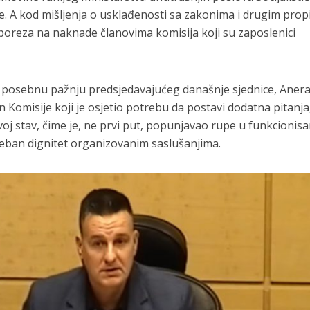
. A kod mišljenja o usklađenosti sa zakonima i drugim prop
 poreza na naknade članovima komisija koji su zaposlenici
e posebnu pažnju predsjedavajućeg današnje sjednice, Aner
član Komisije koji je osjetio potrebu da postavi dodatna pitanja
voj stav, čime je, ne prvi put, popunjavao rupe u funkcionisa
reban dignitet organizovanim saslušanjima.