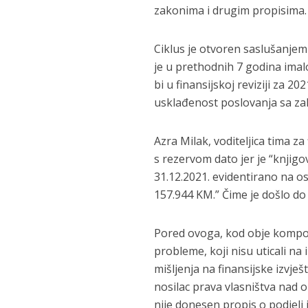
zakonima i drugim propisima.
Ciklus je otvoren saslušanjem
je u prethodnih 7 godina imalo
bi u finansijskoj reviziji za 20
usklađenost poslovanja sa za
Azra Milak, voditeljica tima za
s rezervom dato jer je “knjig
31.12.2021. evidentirano na o
157.944 KM.” Čime je došlo d
Pored ovoga, kod obje kompon
probleme, koji nisu uticali na 
mišljenja na finansijske izvje
nosilac prava vlasništva nad o
nije donesen propis o podjeli 