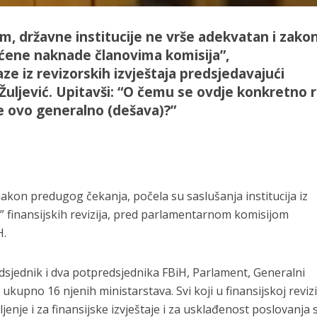
dim, državne institucije ne vrše adekvatan i zakon
aćene naknade članovima komisija”,
ze iz revizorskih izvještaja predsjedavajući
Žuljević. Upitavši: “O čemu se ovdje konkretno r
e ovo generalno (dešava)?”
akon predugog čekanja, počela su saslušanja institucija iz
 finansijskih revizija, pred parlamentarnom komisijom
H.
dsjednik i dva potpredsjednika FBiH, Parlament, Generalni
 ukupno 16 njenih ministarstava. Svi koji u finansijskoj revizi
ljenje i za finansijske izvještaje i za usklađenost poslovanja 