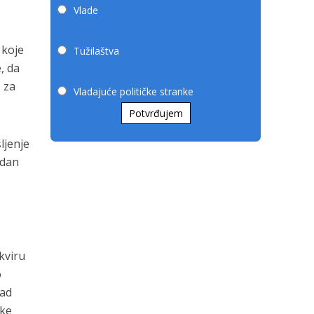
Vlade
 koje
Tužilaštva
, da
e za
Vladajuće političke stranke
Potvrđujem
ljenje
 dan
okviru
o
kad
čke