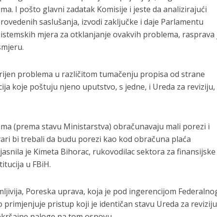
ma. I pošto glavni zadatak Komisije i jeste da analizirajući
rovedenih saslušanja, izvodi zaključke i daje Parlamentu
istemskih mjera za otklanjanje ovakvih problema, rasprava 
mjeru.
korijen problema u različitom tumačenju propisa od strane
ucija koje poštuju njeno uputstvo, s jedne, i Ureda za reviziju,
ama (prema stavu Ministarstva) obračunavaju mali porezi i
tvari bi trebali da budu porezi kao kod obračuna plaća
bjasnila je Kimeta Bihorac, rukovodilac sektora za finansijske
titucija u FBiH.
imljivija, Poreska uprava, koja je pod ingerencijom Federalno
 primjenjuje pristup koji je identičan stavu Ureda za reviziju.
rekršajne naloge na tom osnovu.