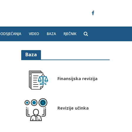
PODSJEĆANJA
VIDEO
BAZA
RJEČNIK
Baza
Finansijska revizija
Revizije učinka