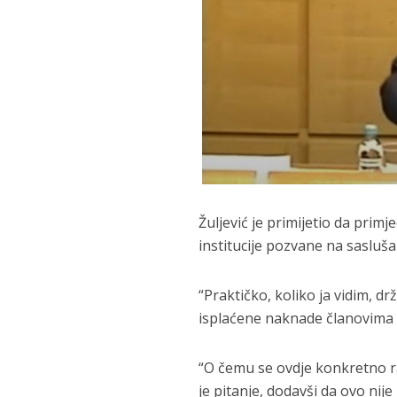
Žuljević je primijetio da pri
institucije pozvane na sasluša
“Praktičko, koliko ja vidim, d
isplaćene naknade članovima k
“O čemu se ovdje konkretno ra
je pitanje, dodavši da ovo nij