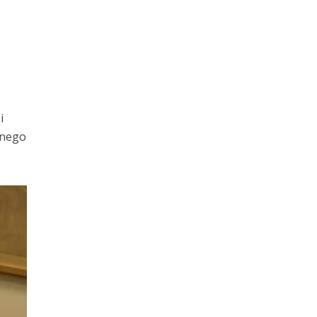
i
 nego