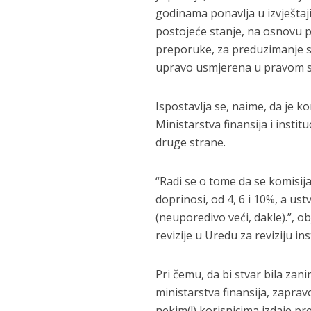
godinama ponavlja u izvještaji
postojeće stanje, na osnovu p
preporuke, za preduzimanje s
upravo usmjerena u pravom s
Ispostavlja se, naime, da je 
Ministarstva finansija i instit
druge strane.
“Radi se o tome da se komisij
doprinosi, od 4, 6 i 10%, a us
(neuporedivo veći, dakle).”, o
revizije u Uredu za reviziju ins
Pri čemu, da bi stvar bila zan
ministarstva finansija, zapravo
nekim(!) korisnicima izdaje p