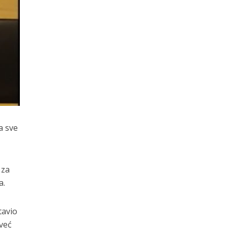
a sve
 za
a.
tavio
 već