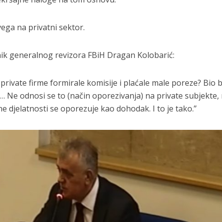
vega na privatni sektor.
nik generalnog revizora FBiH Dragan Kolobarić:
 private firme formirale komisije i plaćale male poreze? Bio b
… Ne odnosi se to (način oporezivanja) na private subjekte,
e djelatnosti se oporezuje kao dohodak. I to je tako.”