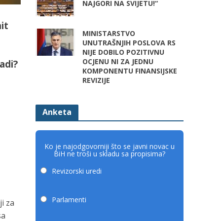
NAJGORI NA SVIJETU!“
it
MINISTARSTVO
UNUTRAŠNJIH POSLOVA RS
NIJE DOBILO POZITIVNU
OCJENU NI ZA JEDNU
adi?
KOMPONENTU FINANSIJSKE
REVIZIJE
Anketa
Ko je najodgovorniji što se javni novac u
BiH ne troši u skladu sa propisima?
Revizorski uredi
Parlamenti
ji za
sa