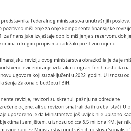
 predstavnika Federalnog ministarstva unutrašnjih poslova,
 pozitivno mišljenje za obje komponente finansijske revizije
21. za finansijske izvještaje dobilo mišljenje s rezervom, dok j
konima i drugim propisima zadržalo pozitivnu ocjenu.
 finansijsku reviziju ovog ministarstva obrazložila je da je miš
ovodstveno evidentiranje izdataka iz ograničenih rashoda na
snovu ugovora koji su zaključeni u 2022. godini. U iznosu od
o kršenja Zakona o budžetu FBiH.
ente revizije, revizori su skrenuli pažnju na određene
izrečene ocjene, ali su revizori smatrali da ih treba istaći. U 
štaje upozoreno je da Ministarstvo još uvijek nije upisano ka
bjektima i zemljištem, u iznosu od cca 6,5 miliona KM, jer ni
imovine ranijeg Ministarstva unutrašnjih poslova Socijalisti