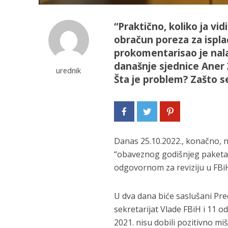
“Praktično, koliko ja vi
obračun poreza za ispl
prokomentarisao je nala
današnje sjednice Aner 
urednik
Šta je problem? Zašto s
Danas 25.10.2022., konačno, n
“obaveznog godišnjeg paketa”
odgovornom za reviziju u FBi
U dva dana biće saslušani Pre
sekretarijat Vlade FBiH i 11 od
2021. nisu dobili pozitivno miš