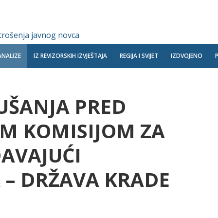
 trošenja javnog novca
ANALIZE
IZ REVIZORSKIH IZVJEŠTAJA
REGIJA I SVIJET
IZDVOJENO
UŠANJA PRED
 KOMISIJOM ZA
DAVAJUĆI
 – DRŽAVA KRADE