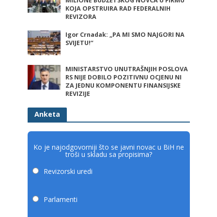
MILIONE BUDŽETSKOG NOVCA U FIRMU
KOJA OPSTRUIRA RAD FEDERALNIH
REVIZORA
Igor Crnadak: „PA MI SMO NAJGORI NA
SVIJETU!“
MINISTARSTVO UNUTRAŠNJIH POSLOVA
RS NIJE DOBILO POZITIVNU OCJENU NI
ZA JEDNU KOMPONENTU FINANSIJSKE
REVIZIJE
Anketa
Ko je najodgovorniji što se javni novac u BiH ne
troši u skladu sa propisima?
Revizorski uredi
Parlamenti