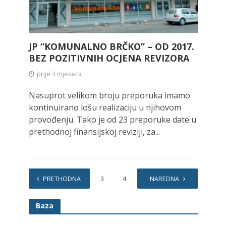
JP “KOMUNALNO BRČKO” – OD 2017.
BEZ POZITIVNIH OCJENA REVIZORA
prije 3 mjeseca
Nasuprot velikom broju preporuka imamo
kontinuirano lošu realizaciju u njihovom
provođenju. Tako je od 23 preporuke date u
prethodnoj finansijskoj reviziji, za...
PRETHODNA
1
2
3
4
…
NAREDNA
131
Baza