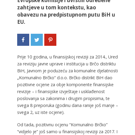
Evropske komisije i uvrstili određene
zahtjeve u tom kontekstu, kao
obavezu na predpistupnom putu BiH u
EU.
Prije 10 godina, u finansijskoj reviziji za 2014., Ured
za reviziju javne uprave i institucija u Brčo distriktu
BiH, Javnom je poduzeću za komunalne djelatnosti
„Komunalno Brčko“ d.o.o. Brčko distrikt BiH dao
pozitivne ocjene za obje komponente finansijske
revizije – i finansijske izvještaje i usklađenost
poslovanja sa zakonima i drugim propisima, te
svega 8 preporuka (godinu dana ranije još manje –
svega 2, uz iste ocjene).
Od tada, pozitivnu ocjenu “Komunalno Brčko”
“vidjelo je” još samo u finansijskoj reviziji za 2017. I