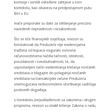
komisije i uvrstili određene zahtjeve u tom
kontekstu, kao obavezu na predpistupnom putu
BiH u EU.
Inače preporuke su date za otklanjanje precizno
navedenih nepravilnosti i nezakonitosti.
Što se tiče finansijskih izvještaja, revizori su
konstatovali da Preduzeće nije evidencijama
tražbina od kupaca osiguralo osnovna
računovodstvena načela tačnosti, istinitosti,
pouzdanosti i sveobuhvatnosti, te, da
uspostavljeni način evidentiranja kretanja novčanih
sredstava iz blagajne do polaganja novčanih
sredstava na transakcijske račune Preduzeća
onemogućava nedvosmisleno utvrđivanje sadržaja
poslovnih događaja.
U kontekstu (ne)usklađenosti sa zakonima i drugim
propisima, revizori su istakli kršenje Zakona o radu,