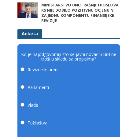
MINISTARSTVO UNUTRAŠNJIH POSLOVA
RS NIJE DOBILO POZITIVNU OCJENU NI
ZA JEDNU KOMPONENTU FINANSIJSKE
REVIZIJE
Anketa
Ko je najodgovorniji što se javni novac u BiH ne
troši u skladu sa propisima?
Revizorski uredi
Parlamenti
Vlade
Tužilaštva