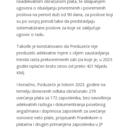
neadekvatnim obračunom plata, te sklapanjem
ugovora o obavljanju privremenih i povremenih
poslova na period duži od 90 dana, za poslove koji
su po svojoj prirodi takvi da predstavljaju
sistematizirane poslove za koje se zaključuje
ugovor o radu.
Takođe je konstatovano da Preduzeće nije
preduzelo adekvatne mjere s ciljem zaustavljanja
trenda rasta prekovremenih sati (za koje je, u 2023.
godini isplaćen bruto iznos od preko 421 hiljadu
KM).
I konačno, Poduzeće je tokom 2023. godine na
temelju donesenih odluka obračunalo 279
uvećanja plata za 172 zaposlenika, bez navođenja
adekvatnih razloga i dokumentiranja posebnog
angažmana i doprinosa zaposlenih za uvećanje
osnovice neto plate, propisanih Pravilnikom o
platama i drugim primanjima zaposlenika u JP