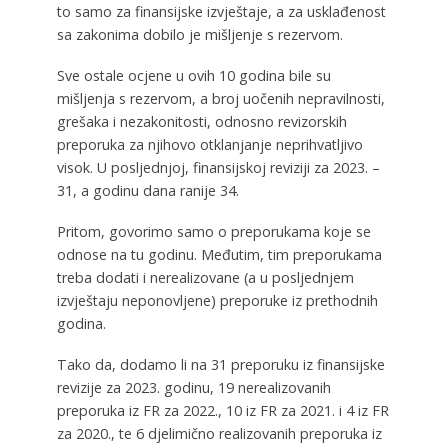
to samo za finansijske izvještaje, a za usklađenost
sa zakonima dobilo je mišljenje s rezervom.
Sve ostale ocjene u ovih 10 godina bile su
mišljenja s rezervom, a broj uočenih nepravilnosti,
grešaka i nezakonitosti, odnosno revizorskih
preporuka za njihovo otklanjanje neprihvatljivo
visok. U posljednjoj, finansijskoj reviziji za 2023. –
31, a godinu dana ranije 34.
Pritom, govorimo samo o preporukama koje se
odnose na tu godinu. Međutim, tim preporukama
treba dodati i nerealizovane (a u posljednjem
izvještaju neponovljene) preporuke iz prethodnih
godina.
Tako da, dodamo li na 31 preporuku iz finansijske
revizije za 2023. godinu, 19 nerealizovanih
preporuka iz FR za 2022., 10 iz FR za 2021. i 4 iz FR
za 2020., te 6 djelimično realizovanih preporuka iz