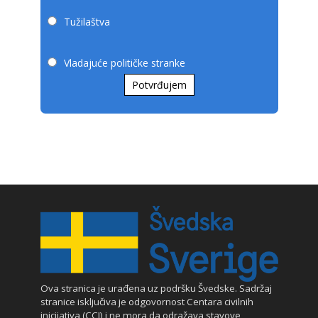
Tužilaštva
Vladajuće političke stranke
Potvrđujem
Ova stranica je urađena uz podršku Švedske. Sadržaj
stranice isključiva je odgovornost Centara civilnih
inicijativa (CCI) i ne mora da odražava stavove