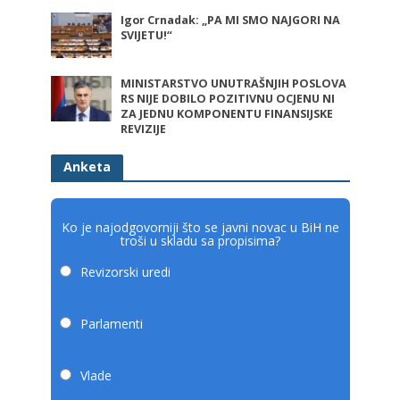
Igor Crnadak: „PA MI SMO NAJGORI NA
SVIJETU!“
MINISTARSTVO UNUTRAŠNJIH POSLOVA
RS NIJE DOBILO POZITIVNU OCJENU NI
ZA JEDNU KOMPONENTU FINANSIJSKE
REVIZIJE
Anketa
Ko je najodgovorniji što se javni novac u BiH ne
troši u skladu sa propisima?
Revizorski uredi
Parlamenti
Vlade