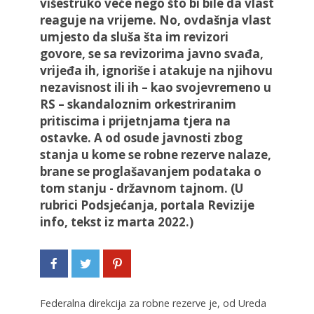
višestruko veće nego što bi bile da vlast
reaguje na vrijeme. No, ovdašnja vlast
umjesto da sluša šta im revizori
govore, se sa revizorima javno svađa,
vrijeđa ih, ignoriše i atakuje na njihovu
nezavisnost ili ih – kao svojevremeno u
RS – skandaloznim orkestriranim
pritiscima i prijetnjama tjera na
ostavke. A od osude javnosti zbog
stanja u kome se robne rezerve nalaze,
brane se proglašavanjem podataka o
tom stanju - državnom tajnom. (U
rubrici Podsjećanja, portala Revizije
info, tekst iz marta 2022.)
Federalna direkcija za robne rezerve je, od Ureda