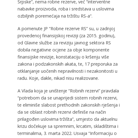
Srpske”, nema robne rezerve, već “interventne
nabavke proizvoda, roba i sredstava u uslovima
ozbiljnih poremećaja na tržištu RS-a“.
A pomenute JP “Robne rezerve RS” su, u zadnjoj
provedenoj finansijskoj reviziji (za 2015. godinu),
od Glavne službe za reviziju javnog sektora RS
dobila negativne ocjene za obje komponente
finansijske revizije, konstataciju o kršenju više
zakona i podzakonskih akata, te, 17 preporuka za
otklanjanje uočenih nepravilnosti i nezakonitosti u
radu. Koje, dakle, nikad nisu realizovane.
A Vlada koja je uništenje “Robnih rezervi” pravdala
“potrebom da se unaprijedi sistem robnih rezervi,
te eliminiše slabost prethodnih zakonskih rješenja i
da se oblast robnih rezervi definiše na način
prilagođen uslovima tržišta”, umjesto da aktuelnu
krizu dočekuje sa spremnim, krcatim, skladištima i
terminalima, 3. marta 2022. Usvaja “Informaciju o