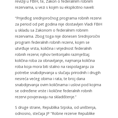
reviziji u FBiH, te, Zakon o federalnim robnim
rezervama, u vezi s kojim su eksplicitno naveli:
“Prijedlog srednjoročnog programa robnih rezervi
za period od pet godina nije dostavljen Vladi FBiH
u skladu sa Zakonom o federalnim robnim
rezervama. Zbog toga nije donesen Srednjoročni
program federalnih robnih rezervi, kojim se
utvrđuje vrsta, količina i vrijednost federalnih
robnih rezervi; njihov teritorijalni razmještaj;
količina roba za obnavljanje, najmanja količina
roba koja mora biti stalno na raspolaganju za
potrebe snabdijevanja u slučaju prirodnih i drugih
nesreća većeg obima i rata, te broj dana
snabdijevanja ovim količinama i uslovi pod kojima
se određene vrste i količine federalnih robnih
rezervi povjeravaju na skladištenje.”
S druge strane, Republika Srpska, od uništenja,
odnosno, stečaja JP “Robne rezerve Republike