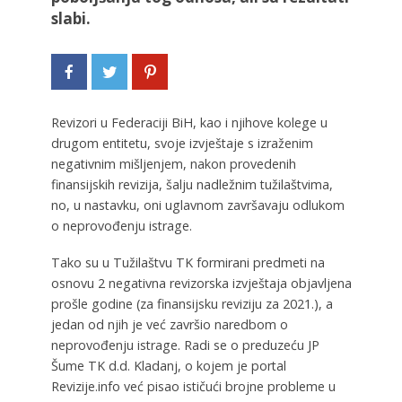
slabi.
Revizori u Federaciji BiH, kao i njihove kolege u
drugom entitetu, svoje izvještaje s izraženim
negativnim mišljenjem, nakon provedenih
finansijskih revizija, šalju nadležnim tužilaštvima,
no, u nastavku, oni uglavnom završavaju odlukom
o neprovođenju istrage.
Tako su u Tužilaštvu TK formirani predmeti na
osnovu 2 negativna revizorska izvještaja objavljena
prošle godine (za finansijsku reviziju za 2021.), a
jedan od njih je već završio naredbom o
neprovođenju istrage. Radi se o preduzeću JP
Šume TK d.d. Kladanj, o kojem je portal
Revizije.info već pisao ističući brojne probleme u