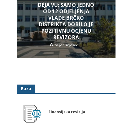
DÉJÀ VU: SAMO JEDNO
OD 12 ODJELJENJA
VLADE BRČKO
DISTRIKTA DOBILO JE
POZITIVNU OCJENU
REVIZORA
prije 1 mjesec
Baza
Finansijska revizija