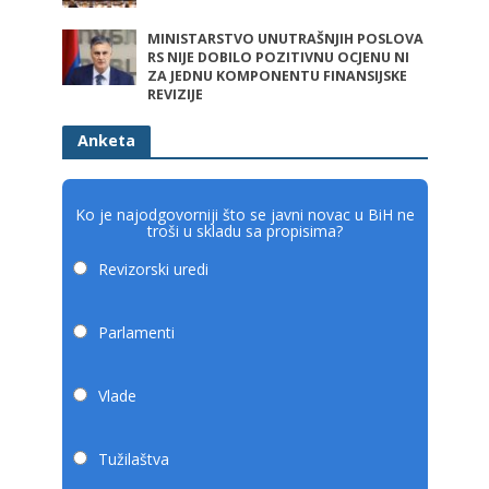
MINISTARSTVO UNUTRAŠNJIH POSLOVA
RS NIJE DOBILO POZITIVNU OCJENU NI
ZA JEDNU KOMPONENTU FINANSIJSKE
REVIZIJE
Anketa
Ko je najodgovorniji što se javni novac u BiH ne
troši u skladu sa propisima?
Revizorski uredi
Parlamenti
Vlade
Tužilaštva