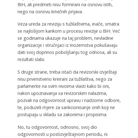
BiH, ali predmeti nisu formirani na osnovu istih,
nego na osnovu krivičnih prijava.
Veza ureda za reviziju s tužilaštvima, inače, smatra
se najlošijom karikom u procesu revizije u BiH. Već
se godinama ukazuje na taj problem, nevladine
organizacije i stručnjaci iz inozemstva pokušavaju
dati svoj doprinos poboljšanju tog odnosa, ali su
rezultati slabi.
S druge strane, treba istaći da revizorski izvještaji
nisu prvenstveno kreirani za tužilaštva, nego za
parlamente na svim nivoima vlasti kako bi oni,
nakon upoznavanja sa revizorskim nalazima,
pozvali na odgovornost upravu i nadzorne odbore,
te, poduzeli mjere za sankcionisanje onih koji ne
postupaju u skladu sa zakonima i propisima.
No, tu odgovornost, odnosno, svoj dio
odgovornosti u postizvještajnom periodu, ni