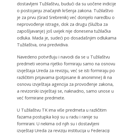
dostavljeni Tužilaštvu, budući da su uočene indicije
o postojanju značajnih kršenja zakona. Tužilaštvo
je za prvu (Grad Srebrenik) već donijelo naredbu o
neprovođenje istrage, dok za drugu (Služba za
zapošljavanje) još uvijek nije donesena tužilačka
odluka. Mada je, sudeći po dosadašnjim odlukama
Tužilaštva, ona predvidiva.
Navedeno potvrđuju i navodi da se u Tužilaštvu
predmeti veoma rijetko formiraju samo na osnovu
izvještaja Ureda za reviziju, već se isti formiraju po
različitim prijavama (potpisane ili anonimne) ili na
osnovu izvještaja agencija za provođenje zakona,
a revizorski izvještaji se, naknadno, samo unose u
već formirane predmete.
U Tužilaštvu TK ima više predmeta u različitim
fazama postupka koji su u radu i ranije su
formirani. U nekima od njih su i dostavljeni
izvještaji Ureda za reviziju institucija u Federaciji