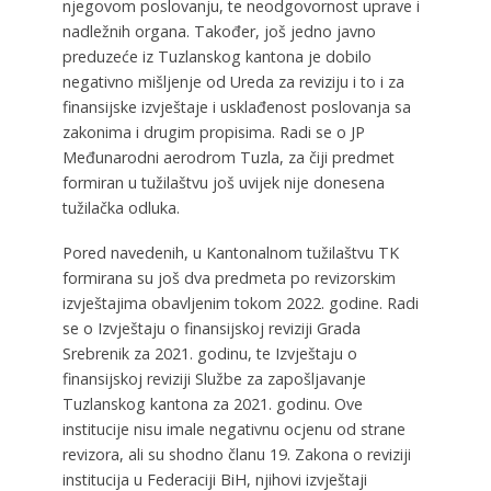
njegovom poslovanju, te neodgovornost uprave i
nadležnih organa. Također, još jedno javno
preduzeće iz Tuzlanskog kantona je dobilo
negativno mišljenje od Ureda za reviziju i to i za
finansijske izvještaje i usklađenost poslovanja sa
zakonima i drugim propisima. Radi se o JP
Međunarodni aerodrom Tuzla, za čiji predmet
formiran u tužilaštvu još uvijek nije donesena
tužilačka odluka.
Pored navedenih, u Kantonalnom tužilaštvu TK
formirana su još dva predmeta po revizorskim
izvještajima obavljenim tokom 2022. godine. Radi
se o Izvještaju o finansijskoj reviziji Grada
Srebrenik za 2021. godinu, te Izvještaju o
finansijskoj reviziji Službe za zapošljavanje
Tuzlanskog kantona za 2021. godinu. Ove
institucije nisu imale negativnu ocjenu od strane
revizora, ali su shodno članu 19. Zakona o reviziji
institucija u Federaciji BiH, njihovi izvještaji