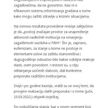
zagađivačima, da ne govorimo. Kao ni o
efikasnom sistemu informisanja građana o tome
kako mogu zaštiti zdravlje u kriznim situacijama.
Na osnovu rezultata provedene revizije zaključeno
je da „postoji značajan prostor za unapređenje
aktivnosti nadležnih institucija na smanjenju
zagađenosti vazduha u FBiH“. Što je, zapravo,
eufemizam, za stanje u kome ne postoje ni
elementarni uslovi za zaštitu stanovništva i
dugogodišnje odsustvo bilo kakve ozbiljne reakcije
vlasti, ovim povodom. I revizori su, u cilju
otklanjanja uočenih slabosti, dali konkretne
preporuke različitim institucijama.
Dvije i po godine kasnije, vratili su se ovoj temi, da
provjere realizaciju datih preporuka i o tome (juče,
23.03.2022.) objavili izvještaj.
Do poboljšanja stanja, bar u onom segment koji