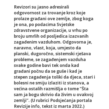
Revizori su jasno adresirali
odgovornost za trovanje kroz koje
prolaze građani ove zemlje, zbog koga
je ona, po podacima Svjetske
zdravstvene organizacije, u vrhu po
broju umrlih od posljedica izazvanih
zagađenim vazduhom. Odgovorna je,
naravno, vlast, koja, umjesto da
planski, dugoročno, sistemski rješava
probleme, se zagađenjem vazduha
svake godine bavi tek onda kad
građani počnu da se guše i kad je
stepen zagađenja toliki da djeca, stari i
bolesni ne smiju izlaziti iz stanova, a
većina ostalih razmišlja o tome “Šta
sam ja bogu skrivio da živim u ovakvoj
zemlji”. (U rubrici Podsjećanja portala
Revizije info, tekst iz marta 2022.)