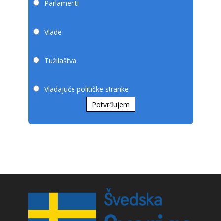
Parlamenti
Vlade
Tužilaštva
Vladajuće političke stranke
Potvrđujem