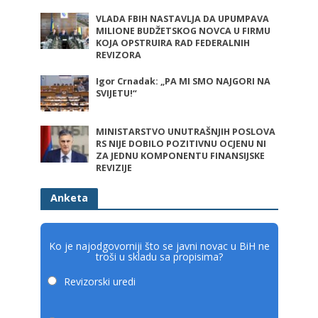
VLADA FBIH NASTAVLJA DA UPUMPAVA
MILIONE BUDŽETSKOG NOVCA U FIRMU
KOJA OPSTRUIRA RAD FEDERALNIH
REVIZORA
Igor Crnadak: „PA MI SMO NAJGORI NA
SVIJETU!“
MINISTARSTVO UNUTRAŠNJIH POSLOVA
RS NIJE DOBILO POZITIVNU OCJENU NI
ZA JEDNU KOMPONENTU FINANSIJSKE
REVIZIJE
Anketa
Ko je najodgovorniji što se javni novac u BiH ne
troši u skladu sa propisima?
Revizorski uredi