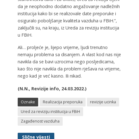
da je neophodno dodatno angažovanje nadležnih
institucija kako bi se realizovale date preporuke i
osiguralo poboljšanje kvaliteta vazduha u FBiH.”,
zaključili su, na kraju, iz Ureda za reviziju institucija
u FBiH.
Ali… proljeće je, lijepo vrijeme, ljudi trenutno
nemaju problema sa disanjem. A vlast kod nas nije
navikla da se bavi uzrocima nego posljedicama,
kao što nije navikla da problem rješava na vrijeme,
nego kad je već kasno. Ili nikad.
(N.N., Revizije info, 24.03.2022.)
Oznake
Realizacija preporuka
revizije ucinka
Ured za reviziju institucija u FBiH
Zagađenost vazduha
Slične vijesti