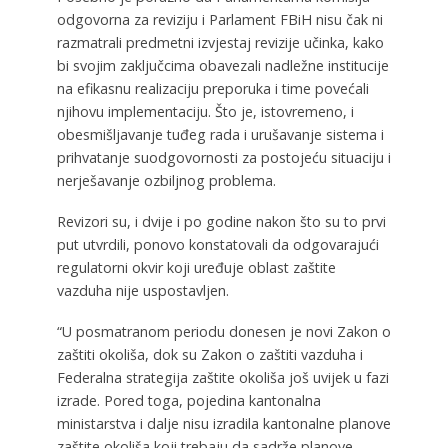
odgovorna za reviziju i Parlament FBiH nisu čak ni
razmatrali predmetni izvjestaj revizije učinka, kako
bi svojim zaključcima obavezali nadležne institucije
na efikasnu realizaciju preporuka i time povećali
njihovu implementaciju. Što je, istovremeno, i
obesmišljavanje tuđeg rada i urušavanje sistema i
prihvatanje suodgovornosti za postojeću situaciju i
nerješavanje ozbiljnog problema.
Revizori su, i dvije i po godine nakon što su to prvi
put utvrdili, ponovo konstatovali da odgovarajući
regulatorni okvir koji uređuje oblast zaštite
vazduha nije uspostavljen.
“U posmatranom periodu donesen je novi Zakon o
zaštiti okoliša, dok su Zakon o zaštiti vazduha i
Federalna strategija zaštite okoliša još uvijek u fazi
izrade. Pored toga, pojedina kantonalna
ministarstva i dalje nisu izradila kantonalne planove
zaštite okoliša koji trebaju da sadrže planove