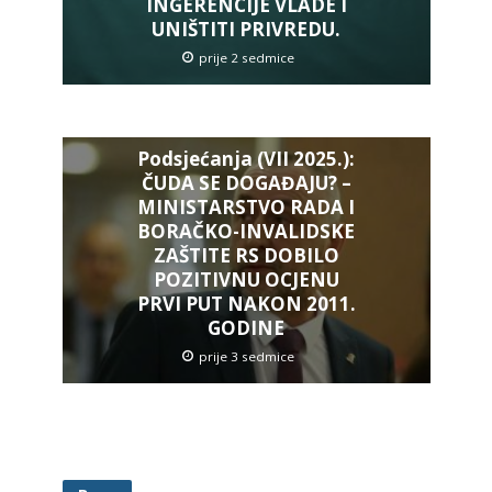
INGERENCIJE VLADE I
UNIŠTITI PRIVREDU.
prije 2 sedmice
Podsjećanja (VII 2025.):
ČUDA SE DOGAĐAJU? –
MINISTARSTVO RADA I
BORAČKO-INVALIDSKE
ZAŠTITE RS DOBILO
POZITIVNU OCJENU
PRVI PUT NAKON 2011.
GODINE
prije 3 sedmice