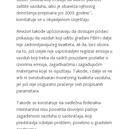
zaštite vazduha, iako je obaveza njihovog
donošenja propisana jos 2003. godine.”,
konstatuje se u objavljenom izvještaju.
Revizori takođe upozoravaju da dostupni podaci
pokazuju da vazduh koji udišu građani FBiH i dalje
nije zadovoljavajućeg kvaliteta, ali da, bez obzira
na to, još uvijek nije uspostavljen registar emisija u
vazduh koji treba da sadrži pouzdane podatke o
izvorima emisija, zagađivačima i zagađujućim
materijama koje se ispuštaju. Takode, i dalje se ne
vrši ni sveobuhvatan monitoring kvaliteta vazduha,
jer još nije osigurano praćenje svih propisanih
parametara.
Takođe se konstatuje da nadležna federalna
ministarstva nisu posvetila dovoljno pažnje
zagađenosti vazduha iz saobraćaja, koji
predstavlja ozbiljan problem, posebno u gradskim