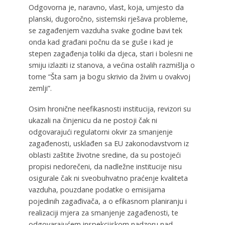
Odgovorna je, naravno, vlast, koja, umjesto da
planski, dugoročno, sistemski rješava probleme,
se zagađenjem vazduha svake godine bavi tek
onda kad građani počnu da se guše i kad je
stepen zagađenja toliki da djeca, stari i bolesni ne
smiju izlaziti iz stanova, a većina ostalih razmišlja o
tome “Šta sam ja bogu skrivio da živim u ovakvoj
zemlji”.
Osim hronične neefikasnosti institucija, revizori su
ukazali na činjenicu da ne postoji čak ni
odgovarajući regulatorni okvir za smanjenje
zagađenosti, usklađen sa EU zakonodavstvom iz
oblasti zaštite životne sredine, da su postojeći
propisi nedorečeni, da nadležne institucije nisu
osigurale čak ni sveobuhvatno praćenje kvaliteta
vazduha, pouzdane podatke o emisijama
pojedinih zagađivača, a o efikasnom planiranju i
realizaciji mjera za smanjenje zagađenosti, te
odgovarajućem inspekcijskom nadzoru nad