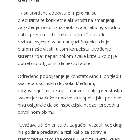
sredinama.
“Nisu utvrđene adekvatne mjere niti su
preduzimane konkretne aktivnosti na smanjenju
zagađenja vazduha iz saobraćaja, iako je, shodno
datoj preporuci, to trebalo učiniti.”, navode
revizori, svjesno zanemarujući činjenicu da je
plafon naše vlasti, u tom kontekstu, uvođenje
sistema “par-nepar” tokom svake krize u kojoj je
potrebno odglumiti da nešto radite.
Određeno poboljšanje je konstatovano u pogledu
kvaliteta okolinskih dozvola. Međutim,
odgovarajući inspekcijski nadzor i dalje predstavlja
izazov jer nadležne uprave za inspekcijske poslove
nisu osigurale da se inspekcijski nadzor provodi u
dovoljnom obimu.
“Uvažavajući činjenicu da zagađen vazduh već dugi
niz godina predstavlja rizik kako za zdravlje
stanovništva tako i za okoliš, Ured za reviziju cijeni