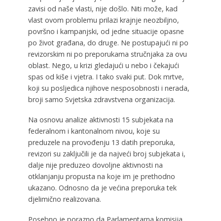
zavisi od naše vlasti, nije došlo. Niti može, kad
vlast ovom problemu prilazi krajnje neozbiljno,
površno i kampanjski, od jedne situacije opasne
po život građana, do druge. Ne postupajući ni po
revizorskim ni po preporukama stručnjaka za ovu
oblast. Nego, u krizi gledajući u nebo i čekajući
spas od kiše i vjetra. I tako svaki put. Dok mrtve,
koji su posljedica njihove nesposobnosti i nerada,
broji samo Svjetska zdravstvena organizacija.
Na osnovu analize aktivnosti 15 subjekata na
federalnom i kantonalnom nivou, koje su
preduzele na provođenju 13 datih preporuka,
revizori su zaključili je da najveći broj subjekata i,
dalje nije preduzeo dovoljne aktivnosti na
otklanjanju propusta na koje im je prethodno
ukazano. Odnosno da je većina preporuka tek
djelimično realizovana.
Posebno je porazno da Parlamentarna komisija