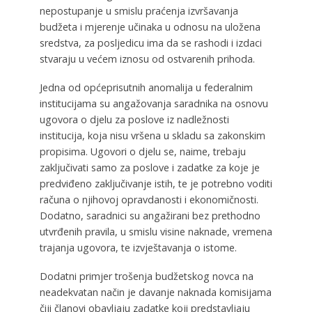
nepostupanje u smislu praćenja izvršavanja
budžeta i mjerenje učinaka u odnosu na uložena
sredstva, za posljedicu ima da se rashodi i izdaci
stvaraju u većem iznosu od ostvarenih prihoda.
Jedna od općeprisutnih anomalija u federalnim
institucijama su angažovanja saradnika na osnovu
ugovora o djelu za poslove iz nadležnosti
institucija, koja nisu vršena u skladu sa zakonskim
propisima. Ugovori o djelu se, naime, trebaju
zaključivati samo za poslove i zadatke za koje je
predviđeno zaključivanje istih, te je potrebno voditi
računa o njihovoj opravdanosti i ekonomičnosti.
Dodatno, saradnici su angažirani bez prethodno
utvrđenih pravila, u smislu visine naknade, vremena
trajanja ugovora, te izvještavanja o istome.
Dodatni primjer trošenja budžetskog novca na
neadekvatan način je davanje naknada komisijama
čiji članovi obavljaju zadatke koji predstavljaju