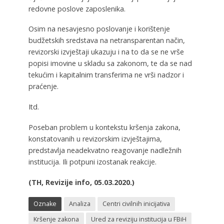
redovne poslove zaposlenika.
Osim na nesavjesno poslovanje i korištenje
budžetskih sredstava na netransparentan način,
revizorski izvještaji ukazuju i na to da se ne vrše
popisi imovine u skladu sa zakonom, te da se nad
tekućim i kapitalnim transferima ne vrši nadzor i
praćenje.
Itd.
Poseban problem u kontekstu kršenja zakona,
konstatovanih u revizorskim izvještajima,
predstavlja neadekvatno reagovanje nadležnih
institucija. Ili potpuni izostanak reakcije.
(TH, Revizije info, 05.03.2020.)
Oznake
Analiza
Centri civilnih inicijativa
Kršenje zakona
Ured za reviziju institucija u FBiH