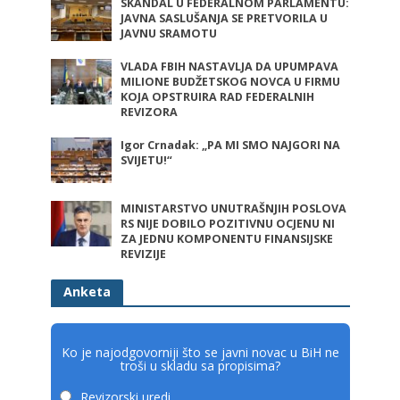
SKANDAL U FEDERALNOM PARLAMENTU:
JAVNA SASLUŠANJA SE PRETVORILA U
JAVNU SRAMOTU
VLADA FBIH NASTAVLJA DA UPUMPAVA
MILIONE BUDŽETSKOG NOVCA U FIRMU
KOJA OPSTRUIRA RAD FEDERALNIH
REVIZORA
Igor Crnadak: „PA MI SMO NAJGORI NA
SVIJETU!“
MINISTARSTVO UNUTRAŠNJIH POSLOVA
RS NIJE DOBILO POZITIVNU OCJENU NI
ZA JEDNU KOMPONENTU FINANSIJSKE
REVIZIJE
Anketa
Ko je najodgovorniji što se javni novac u BiH ne
troši u skladu sa propisima?
Revizorski uredi