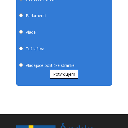
Parlamenti
Vlade
Tužilaštva
Vladajuće političke stranke
Potvrđujem