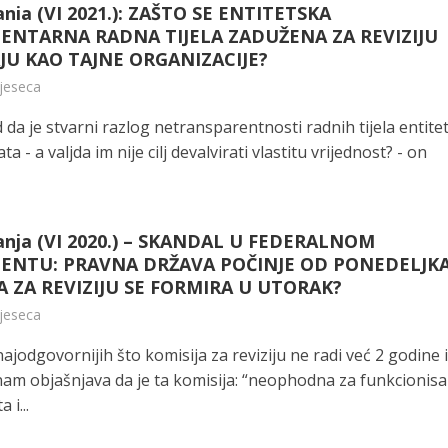
ania (VI 2021.): ZAŠTO SE ENTITETSKA
ENTARNA RADNA TIJELA ZADUŽENA ZA REVIZIJU
JU KAO TAJNE ORGANIZACIJE?
mjeseca
da je stvarni razlog netransparentnosti radnih tijela entite
a - a valjda im nije cilj devalvirati vlastitu vrijednost? - on
anja (VI 2020.) – SKANDAL U FEDERALNOM
ENTU: PRAVNA DRŽAVA POČINJE OD PONEDELJKA
A ZA REVIZIJU SE FORMIRA U UTORAK?
mjeseca
ajodgovornijih što komisija za reviziju ne radi već 2 godine i
nam objašnjava da je ta komisija: “neophodna za funkcionisa
 i...