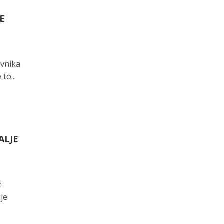
ŠE
avnika
to...
ALJE
z
uje