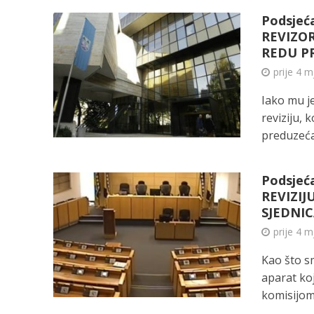
Podsjeć
REVIZO
REDU P
prije 4 
Iako mu j
reviziju,
preduzeća.
Podsjeć
REVIZIJ
SJEDNI
prije 4 
Kao što sm
aparat ko
komisijom.