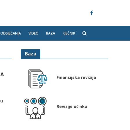
PODSJEĆANJA
VIDEO
BAZA
RJEČNIK
Baza
JA
Finansijska revizija
tu
Revizije učinka