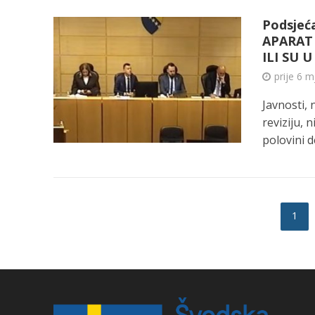
Podsjeća
APARAT 
ILI SU U
prije 6 m
Javnosti,
reviziju, 
polovini d
1