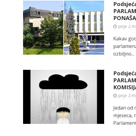
Podsjeć
PARLAM
PONAŠA
prije 2 
Kakav god 
parlamenat
ozbiljno...
Podsjeć
PARLAM
KOMISIJ
prije 2 
Jedan od n
mjeseca, 
Parlamenta