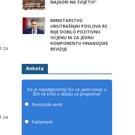
NAJGORI NA SVIJETU!“
MINISTARSTVO
UNUTRAŠNJIH POSLOVA RS
NIJE DOBILO POZITIVNU
OCJENU NI ZA JEDNU
KOMPONENTU FINANSIJSKE
H za
REVIZIJE
Anketa
Ko je najodgovorniji što se javni novac u
BiH ne troši u skladu sa propisima?
Revizorski uredi
H za
Parlamenti