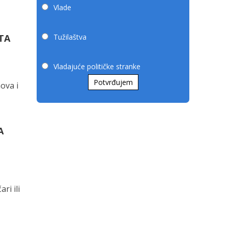
Vlade
TA
Tužilaštva
Vladajuće političke stranke
Potvrđujem
ova i
A
ri ili