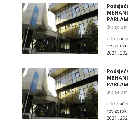
Podsjeć
MEHANIZ
PARLAM
prije 2 
U konačni
revizorski
2021., 2022.
Podsjeć
MEHANIZ
PARLAM
prije 3 
U konačni
revizorski
2021., 2022.