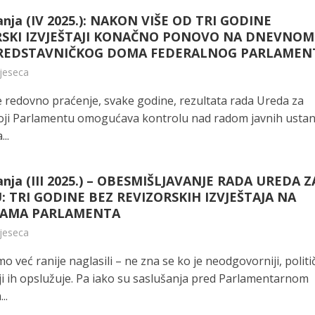
anja (IV 2025.): NAKON VIŠE OD TRI GODINE
RSKI IZVJEŠTAJI KONAČNO PONOVO NA DNEVNOM
REDSTAVNIČKOG DOMA FEDERALNOG PARLAMEN
mjeseca
e redovno praćenje, svake godine, rezultata rada Ureda za
 koji Parlamentu omogućava kontrolu nad radom javnih ustan
..
anja (III 2025.) – OBESMIŠLJAVANJE RADA UREDA Z
U: TRI GODINE BEZ REVIZORSKIH IZVJEŠTAJA NA
CAMA PARLAMENTA
mjeseca
o već ranije naglasili – ne zna se ko je neodgovorniji, političa
ji ih opslužuje. Pa iako su saslušanja pred Parlamentarnom
..