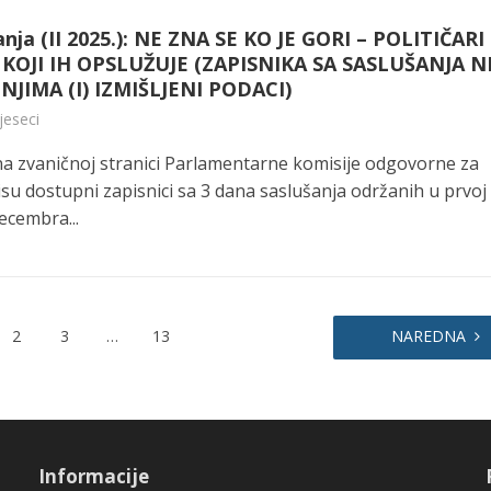
nja (II 2025.): NE ZNA SE KO JE GORI – POLITIČARI 
KOJI IH OPSLUŽUJE (ZAPISNIKA SA SASLUŠANJA 
 NJIMA (I) IZMIŠLJENI PODACI)
jeseci
 na zvaničnoj stranici Parlamentarne komisije odgovorne za
nisu dostupni zapisnici sa 3 dana saslušanja održanih u prvoj
ecembra...
2
3
…
13
NAREDNA
Informacije