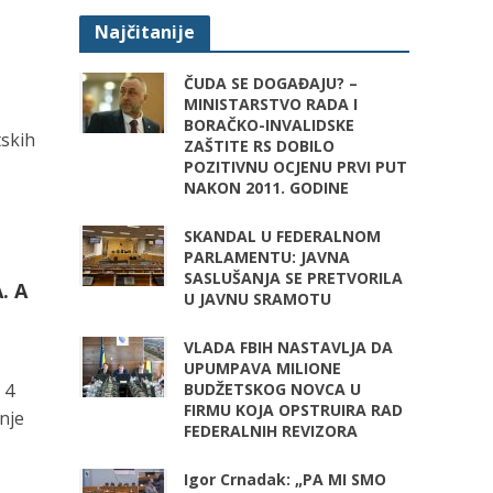
Najčitanije
ČUDA SE DOGAĐAJU? –
MINISTARSTVO RADA I
BORAČKO-INVALIDSKE
tskih
ZAŠTITE RS DOBILO
POZITIVNU OCJENU PRVI PUT
NAKON 2011. GODINE
SKANDAL U FEDERALNOM
PARLAMENTU: JAVNA
SASLUŠANJA SE PRETVORILA
. A
U JAVNU SRAMOTU
VLADA FBIH NASTAVLJA DA
UPUMPAVA MILIONE
 4
BUDŽETSKOG NOVCA U
FIRMU KOJA OPSTRUIRA RAD
nje
FEDERALNIH REVIZORA
Igor Crnadak: „PA MI SMO