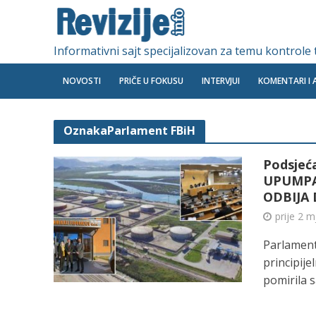
Informativni sajt specijalizovan za temu kontrole
NOVOSTI
PRIČE U FOKUSU
INTERVJUI
KOMENTARI I 
OznakaParlament FBiH
Podsjeć
UPUMPA
ODBIJA
prije 2 
Parlament
principije
pomirila sa