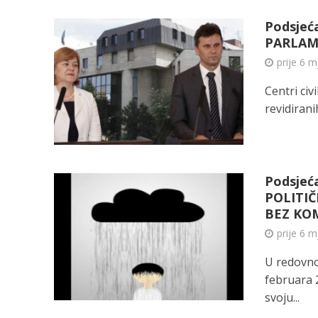
Podsjeć
PARLA
prije 6 m
Centri civ
revidirani
Podsjeć
POLITIČ
BEZ KOM
prije 6 m
U redovnoj
februara 2
svoju...