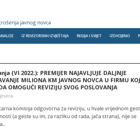
 trošenja javnog novca
ANALIZE
IZ REVIZORSKIH IZVJEŠTAJA
REGIJA I SVIJET
IZDVOJENO
anja (VI 2022.): PREMIJER NAJAVLJUJE DALJNJE
VANJE MILIONA KM JAVNOG NOVCA U FIRMU KO
 DA OMOGUĆI REVIZIJU SVOG POSLOVANJA
mjeseca
arna komisija odgovorna za reviziju, u hvale vrijednom ges
lnosti (a geste su im, za razliku od rada, jača strana), nije se
...