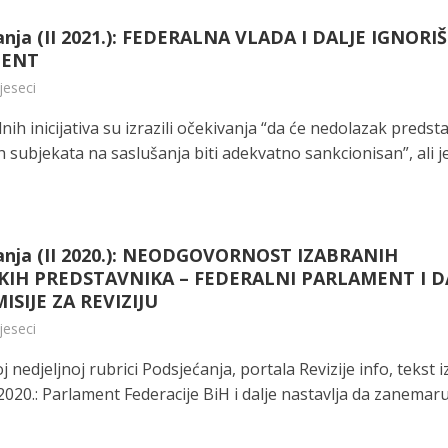
anja (II 2021.): FEDERALNA VLADA I DALJE IGNORI
MENT
jeseci
ilnih inicijativa su izrazili očekivanja “da će nedolazak predst
h subjekata na saslušanja biti adekvatno sankcionisan”, ali je 
anja (II 2020.): NEODGOVORNOST IZABRANIH
KIH PREDSTAVNIKA – FEDERALNI PARLAMENT I D
ISIJE ZA REVIZIJU
jeseci
 nedjeljnoj rubrici Podsjećanja, portala Revizije info, tekst i
020.: Parlament Federacije BiH i dalje nastavlja da zanemar