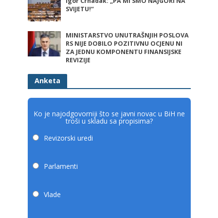
Igor Crnadak: „PA MI SMO NAJGORI NA
SVIJETU!“
MINISTARSTVO UNUTRAŠNJIH POSLOVA
RS NIJE DOBILO POZITIVNU OCJENU NI
ZA JEDNU KOMPONENTU FINANSIJSKE
REVIZIJE
Anketa
Ko je najodgovorniji što se javni novac u BiH ne
troši u skladu sa propisima?
Revizorski uredi
Parlamenti
Vlade