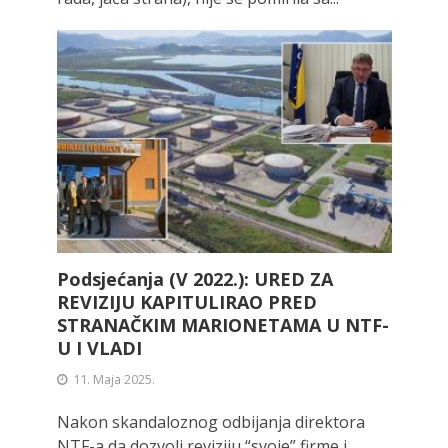
Podsjećanja (V 2022.): URED ZA
REVIZIJU KAPITULIRAO PRED
STRANAČKIM MARIONETAMA U NTF-
U I VLADI
11. Maja 2025.
Nakon skandaloznog odbijanja direktora
NTF-a da dozvoli reviziju “svoje” firme i