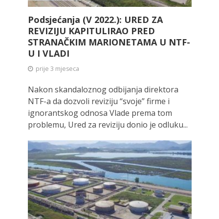
Podsjećanja (V 2022.): URED ZA
REVIZIJU KAPITULIRAO PRED
STRANAČKIM MARIONETAMA U NTF-
U I VLADI
prije 3 mjeseca
Nakon skandaloznog odbijanja direktora
NTF-a da dozvoli reviziju “svoje” firme i
ignorantskog odnosa Vlade prema tom
problemu, Ured za reviziju donio je odluku...