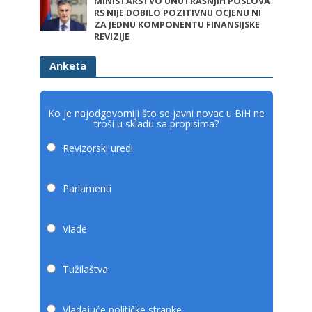
MINISTARSTVO UNUTRAŠNJIH POSLOVA
RS NIJE DOBILO POZITIVNU OCJENU NI
ZA JEDNU KOMPONENTU FINANSIJSKE
REVIZIJE
Anketa
Ko je najodgovorniji što se javni novac u BiH ne
troši u skladu sa propisima?
Revizorski uredi
Parlamenti
Vlade
Tužilaštva
Vladajuće političke stranke