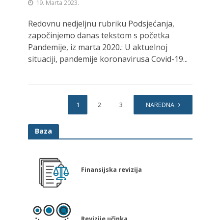
19. Marta 2023.
Redovnu nedjeljnu rubriku Podsjećanja,
započinjemo danas tekstom s početka
Pandemije, iz marta 2020.: U aktuelnoj
situaciji, pandemije koronavirusa Covid-19...
1
2
3
4
NAREDNA
Baza
Finansijska revizija
Revizije učinka