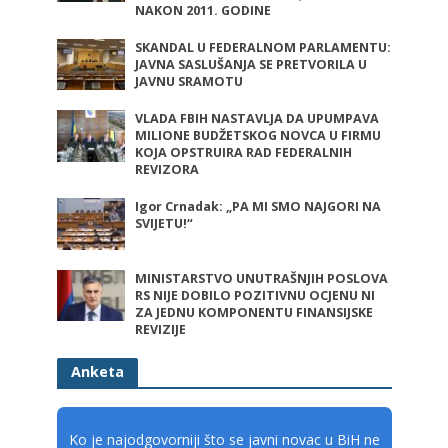
NAKON 2011. GODINE
SKANDAL U FEDERALNOM PARLAMENTU:
JAVNA SASLUŠANJA SE PRETVORILA U
JAVNU SRAMOTU
VLADA FBIH NASTAVLJA DA UPUMPAVA
MILIONE BUDŽETSKOG NOVCA U FIRMU
KOJA OPSTRUIRA RAD FEDERALNIH
REVIZORA
Igor Crnadak: „PA MI SMO NAJGORI NA
SVIJETU!“
MINISTARSTVO UNUTRAŠNJIH POSLOVA
RS NIJE DOBILO POZITIVNU OCJENU NI
ZA JEDNU KOMPONENTU FINANSIJSKE
REVIZIJE
Anketa
Ko je najodgovorniji što se javni novac u BiH ne