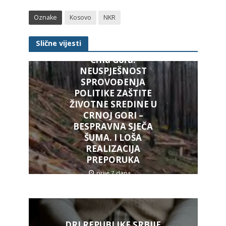
Oznake
Kosovo
NKR
Slične vijesti
Crna Gora:
NEUSPJEŠNOST
SPROVOĐENJA
POLITIKE ZAŠTITE
ŽIVOTNE SREDINE U
CRNOJ GORI –
BESPRAVNA SJEČA
ŠUMA. I LOŠA
REALIZACIJA
PREPORUKA
prije 7 dana
DRI REPUBLIKE SRBIJE