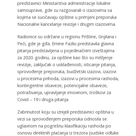
predstavnici Ministarstva administracije lokalne
samouprave, gde su razgovarali o izazovima sa
kojima se suočavaju opštine u primjeni preporuka
Nacionalne kancelarije revizije i drugim izazovima.
Radionice su održane u regionu Prištine, Gnjilana i
Peći, gde je gđa. Emine Fazliu predstavila glavna
pitanja predstavljena u pojedinačnim izveštajima
za 2020. godinu, za opštine kao što su mišljenje
revizije, zaključak o usklađenosti, isticanje pitanja,
sprovođenje preporuka, budžetski izazovi, izazovi
u procesima prihoda, izazovi u procesima rashoda,
kontingentne obaveze, potencijalne obaveze,
potraživanja, upravljanje imovinom, troškovi za
Covid – 19 i druga pitanja.
Zabrinutost koju su iznijeli predstavnici opština u
vezi sa sprovođenjem preporuka odnosila se
uglavnom na pogrešnu klasifikaciju rashoda po
osnovu direktnih plaćanja iz trezora (sudske odluke