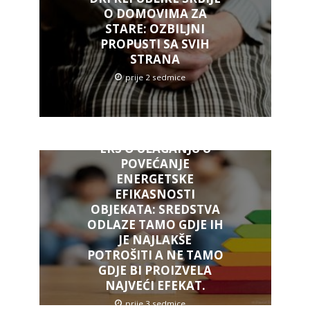
O DOMOVIMA ZA
STARE: OZBILJNI
PROPUSTI SA SVIH
STRANA
prije 2 sedmice
ERS O ULAGANJU U
POVEĆANJE
ENERGETSKE
EFIKASNOSTI
OBJEKATA: SREDSTVA
ODLAZE TAMO GDJE IH
JE NAJLAKŠE
POTROŠITI A NE TAMO
GDJE BI PROIZVELA
NAJVEĆI EFEKAT.
prije 3 sedmice