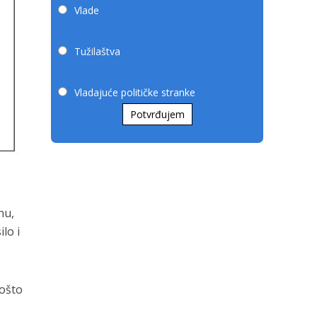
Vlade
Tužilaštva
Vladajuće političke stranke
Potvrđujem
nu,
lo i
pošto