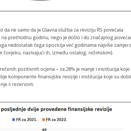
o da ne samo da je Glavna služba za reviziju RS povećala
u na prethodnu godinu, nego je došlo i do značajnog poveća
noga nedostatak čega opozicija već godinama najviše zamjer
 čovjeku, nazivajući ih, između ostalog, režimskim).
ečenih pozitivnih ocjena – za 28% je manje i institucija koje
bje komponente finansijske revizije i institucija koje su dobi
enje s rezervom.