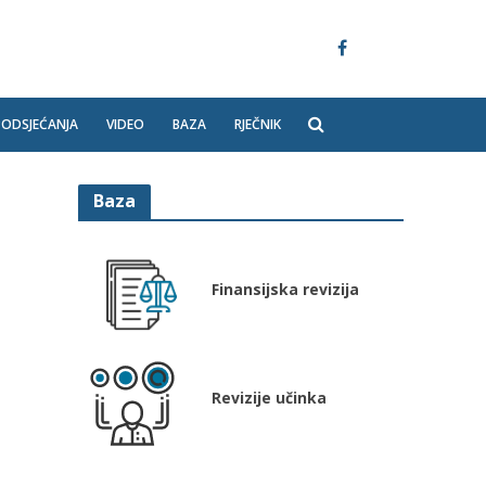
PODSJEĆANJA
VIDEO
BAZA
RJEČNIK
Baza
Finansijska revizija
Revizije učinka