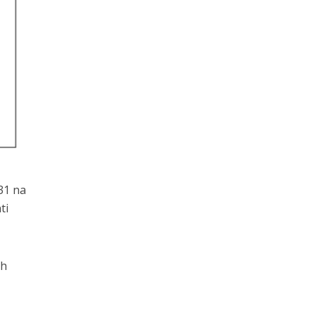
 31 na
ti
ih