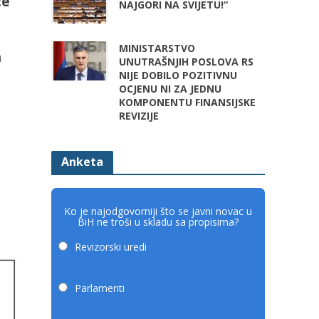
će
NAJGORI NA SVIJETU!“
MINISTARSTVO
h
UNUTRAŠNJIH POSLOVA RS
NIJE DOBILO POZITIVNU
OCJENU NI ZA JEDNU
KOMPONENTU FINANSIJSKE
REVIZIJE
Anketa
Ko je najodgovorniji što se javni novac u
BiH ne troši u skladu sa propisima?
Revizorski uredi
Parlamenti