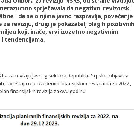
rada Odbora za reviziju NSRS, od strane vladaju
e nerazumno sprječavala da negativni revizorski
štine i da se o njima javno raspravlja, povećanje
 za reviziju, drugi je pokazatelj blagih pozitivni
iljeu koji, inače, vrvi izuzetno negativnim
 i tendencijama.
žba za reviziju javnog sektora Republike Srpske, objavivši
ih, izvještaja o provedenim finansijskim revizijama za 2022.,
plan finansijskih revizija za ovu godinu.