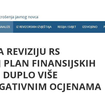
 trošenja javnog novca
ANALIZE
IZ REVIZORSKIH IZVJEŠTAJA
REGIJA I SVIJET
IZDVOJENO
 REVIZIJU RS
 PLAN FINANSIJSKIH
– DUPLO VIŠE
NEGATIVNIM OCJENAMA