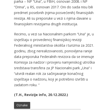
parka – NP “Una”, u FBiH, osnovan 2008. i NP
“Drina”, u RS, osnovan 2017. Oni do sada nisu bili
predmet posebnih (njima posvećenih) finansijskih
revizija. Ali su preporuke u vezi s njima davane u
finansijskim revizijama drugih institucija.
Recimo, u vezi sa Nacionalnim parkom “Una” je, u
izvještaju o provedenoj finansijskoj reviziji
Federalnog ministarstva okoliša i turizma za 2021.
godinu, zbog nerealizovanosti, ponovljena ranije
data preporuka Federalnih revizora da se imenuje
Komisija za nadzor i provjeru namjenskog utroška
sredstava transfera za JP Nacionalni park „Una“ i
“utvrdi realan rok za sačinjavanje konačnog
izvještaja o nadzoru, koji je potrebno izvršiti u
zadatom roku. “
(T.H., Revizije info, 20.12.2022.)
Oznake