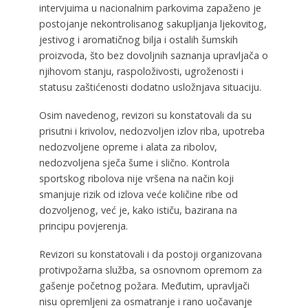
intervjuima u nacionalnim parkovima zapaženo je
postojanje nekontrolisanog sakupljanja ljekovitog,
jestivog i aromatičnog bilja i ostalih šumskih
proizvoda, što bez dovoljnih saznanja upravljača o
njihovom stanju, raspoloživosti, ugroženosti i
statusu zaštićenosti dodatno usložnjava situaciju.
Osim navedenog, revizori su konstatovali da su
prisutni i krivolov, nedozvoljen izlov riba, upotreba
nedozvoljene opreme i alata za ribolov,
nedozvoljena sječa šume i slično. Kontrola
sportskog ribolova nije vršena na način koji
smanjuje rizik od izlova veće količine ribe od
dozvoljenog, već je, kako ističu, bazirana na
principu povjerenja.
Revizori su konstatovali i da postoji organizovana
protivpožarna služba, sa osnovnom opremom za
gašenje početnog požara. Međutim, upravljači
nisu opremljeni za osmatranje i rano uočavanje