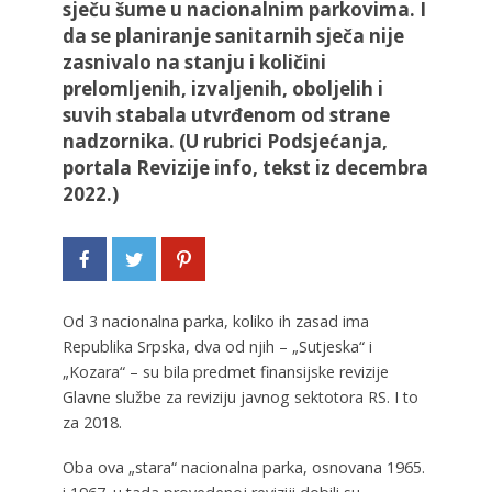
sječu šume u nacionalnim parkovima. I
da se planiranje sanitarnih sječa nije
zasnivalo na stanju i količini
prelomljenih, izvaljenih, oboljelih i
suvih stabala utvrđenom od strane
nadzornika. (U rubrici Podsjećanja,
portala Revizije info, tekst iz decembra
2022.)
Od 3 nacionalna parka, koliko ih zasad ima
Republika Srpska, dva od njih – „Sutjeska“ i
„Kozara“ – su bila predmet finansijske revizije
Glavne službe za reviziju javnog sektotora RS. I to
za 2018.
Oba ova „stara“ nacionalna parka, osnovana 1965.