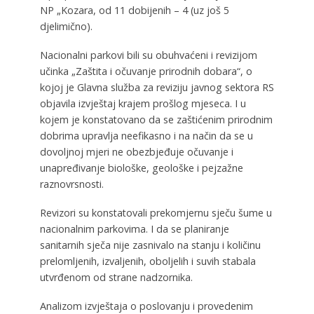
NP „Kozara, od 11 dobijenih – 4 (uz još 5
djelimično).
Nacionalni parkovi bili su obuhvaćeni i revizijom
učinka „Zaštita i očuvanje prirodnih dobara“, o
kojoj je Glavna služba za reviziju javnog sektora RS
objavila izvještaj krajem prošlog mjeseca. I u
kojem je konstatovano da se zaštićenim prirodnim
dobrima upravlja neefikasno i na način da se u
dovoljnoj mjeri ne obezbjeđuje očuvanje i
unapređivanje biološke, geološke i pejzažne
raznovrsnosti.
Revizori su konstatovali prekomjernu sječu šume u
nacionalnim parkovima. I da se planiranje
sanitarnih sječa nije zasnivalo na stanju i količinu
prelomljenih, izvaljenih, oboljelih i suvih stabala
utvrđenom od strane nadzornika.
Analizom izvještaja o poslovanju i provedenim