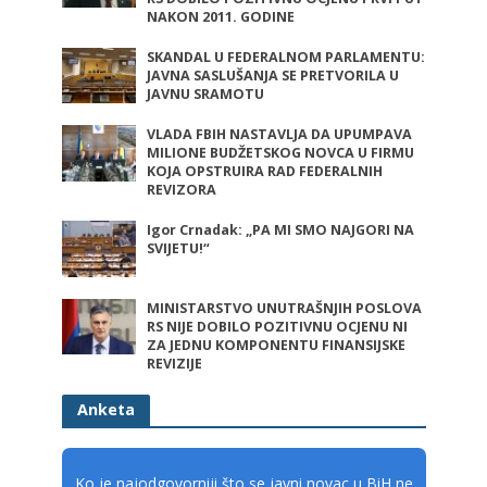
NAKON 2011. GODINE
SKANDAL U FEDERALNOM PARLAMENTU:
JAVNA SASLUŠANJA SE PRETVORILA U
JAVNU SRAMOTU
VLADA FBIH NASTAVLJA DA UPUMPAVA
MILIONE BUDŽETSKOG NOVCA U FIRMU
KOJA OPSTRUIRA RAD FEDERALNIH
REVIZORA
Igor Crnadak: „PA MI SMO NAJGORI NA
SVIJETU!“
MINISTARSTVO UNUTRAŠNJIH POSLOVA
RS NIJE DOBILO POZITIVNU OCJENU NI
ZA JEDNU KOMPONENTU FINANSIJSKE
REVIZIJE
Anketa
Ko je najodgovorniji što se javni novac u BiH ne