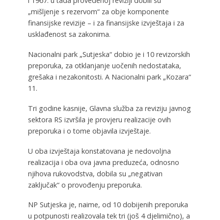
i 1967. u tada provedenoj reviziji dobili su
„mišljenje s rezervom“ za obje komponente
finansijske revizije – i za finansijske izvještaja i za
usklađenost sa zakonima.
Nacionalni park „Sutjeska“ dobio je i 10 revizorskih
preporuka, za otklanjanje uočenih nedostataka,
grešaka i nezakonitosti. A Nacionalni park „Kozara“
11.
Tri godine kasnije, Glavna služba za reviziju javnog
sektora RS izvršila je provjeru realizacije ovih
preporuka i o tome objavila izvještaje.
U oba izvještaja konstatovana je nedovoljna
realizacija i oba ova javna preduzeća, odnosno
njihova rukovodstva, dobila su „negativan
zaključak“ o provođenju preporuka.
NP Sutjeska je, naime, od 10 dobijenih preporuka
u potpunosti realizovala tek tri (još 4 djelimično), a