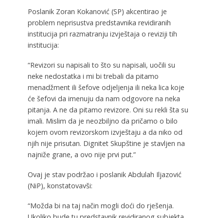
Poslanik Zoran Kokanović (SP) akcentirao je
problem neprisustva predstavnika revidiranih
institucija pri razmatranju izvještaja o reviziji tih
institucija:
“Revizori su napisali to što su napisali, uočili su
neke nedostatka i mi bi trebali da pitamo
menadžment ili šefove odjeljenja ili neka lica koje
će šefovi da imenuju da nam odgovore na neka
pitanja. A ne da pitamo revizore. Oni su rekli šta su
imali. Mislim da je neozbiljno da pričamo o bilo
kojem ovom revizorskom izvještaju a da niko od
njih nije prisutan. Dignitet Skupštine je stavljen na
najniže grane, a ovo nije prvi put.”
Ovaj je stav podržao i poslanik Abdulah Iljazović
(NiP), konstatovavši:
“Možda bi na taj način mogli doći do rješenja.
Ukoliko bude tu predstavnik revidiranog subjekta,