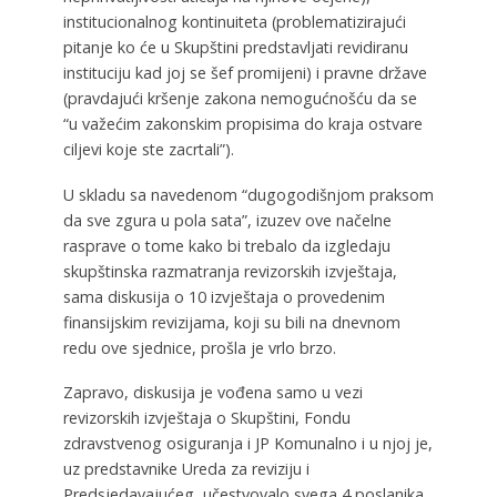
institucionalnog kontinuiteta (problematizirajući
pitanje ko će u Skupštini predstavljati revidiranu
instituciju kad joj se šef promijeni) i pravne države
(pravdajući kršenje zakona nemogućnošću da se
“u važećim zakonskim propisima do kraja ostvare
ciljevi koje ste zacrtali”).
U skladu sa navedenom “dugogodišnjom praksom
da sve zgura u pola sata”, izuzev ove načelne
rasprave o tome kako bi trebalo da izgledaju
skupštinska razmatranja revizorskih izvještaja,
sama diskusija o 10 izvještaja o provedenim
finansijskim revizijama, koji su bili na dnevnom
redu ove sjednice, prošla je vrlo brzo.
Zapravo, diskusija je vođena samo u vezi
revizorskih izvještaja o Skupštini, Fondu
zdravstvenog osiguranja i JP Komunalno i u njoj je,
uz predstavnike Ureda za reviziju i
Predsjedavajućeg, učestvovalo svega 4 poslanika.