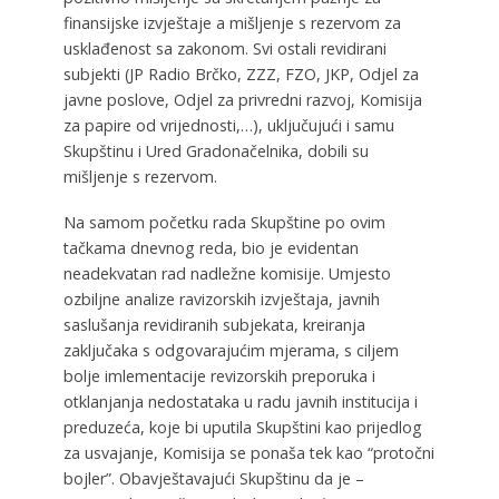
finansijske izvještaje a mišljenje s rezervom za
usklađenost sa zakonom. Svi ostali revidirani
subjekti (JP Radio Brčko, ZZZ, FZO, JKP, Odjel za
javne poslove, Odjel za privredni razvoj, Komisija
za papire od vrijednosti,…), uključujući i samu
Skupštinu i Ured Gradonačelnika, dobili su
mišljenje s rezervom.
Na samom početku rada Skupštine po ovim
tačkama dnevnog reda, bio je evidentan
neadekvatan rad nadležne komisije. Umjesto
ozbiljne analize ravizorskih izvještaja, javnih
saslušanja revidiranih subjekata, kreiranja
zaključaka s odgovarajućim mjerama, s ciljem
bolje imlementacije revizorskih preporuka i
otklanjanja nedostataka u radu javnih institucija i
preduzeća, koje bi uputila Skupštini kao prijedlog
za usvajanje, Komisija se ponaša tek kao “protočni
bojler”. Obavještavajući Skupštinu da je –