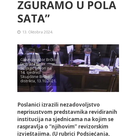
ZGURAMO U POLA
SATA”
13. Oktobra 2024.
Glavni revizor Brčko
Distrikta Nekir
Suljagić govori na
14. sjednici
Skupštine Brčko
distrikta, 13.10.2021.
Poslanici izrazili nezadovoljstvo
neprisustvom predstavnika revidiranih
institucija na sjednicama na kojim se
raspravlja o “njihovim” revizorskim
izvještajima. (U rubrici Podsjećanja,