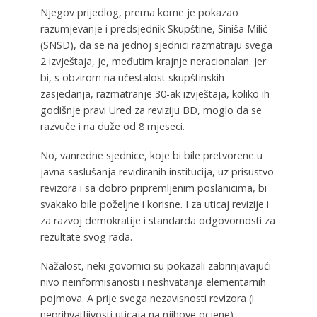
Njegov prijedlog, prema kome je pokazao
razumjevanje i predsjednik Skupštine, Siniša Milić
(SNSD), da se na jednoj sjednici razmatraju svega
2 izvještaja, je, međutim krajnje neracionalan. Jer
bi, s obzirom na učestalost skupštinskih
zasjedanja, razmatranje 30-ak izvještaja, koliko ih
godišnje pravi Ured za reviziju BD, moglo da se
razvuče i na duže od 8 mjeseci.
No, vanredne sjednice, koje bi bile pretvorene u
javna saslušanja revidiranih institucija, uz prisustvo
revizora i sa dobro pripremljenim poslanicima, bi
svakako bile poželjne i korisne. I za uticaj revizije i
za razvoj demokratije i standarda odgovornosti za
rezultate svog rada.
Nažalost, neki govornici su pokazali zabrinjavajući
nivo neinformisanosti i neshvatanja elementarnih
pojmova. A prije svega nezavisnosti revizora (i
neprihvatljivosti uticaja na njihove ocjene),