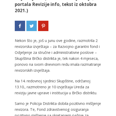
portala Revizije info, tekst iz oktobra
2021.)
Nekon što je, još u junu ove godine, razmotrila 2
revizorska izvještaja – za Razvojno-garantni fond i
Odjeljenje za stručne i administrativne poslove –
Skupština Brčko distrikta je, tek nakon 4 mjeseca,
ponovo na svom dnevnom redu imala razmatranje
revizorskih izvještaja.
Na 14. redovnoj sjednici Skupštine, održanoj
13.10., razmotreno je 10 izvještaja Ureda za
reviziju javne uprave i institucija u Brčko distriktu.
Samo je Policija Distrikta dobila pozitivno mišljenje
revizora. Te, Fond zdravstvenog osiguranja
pozitivno mišljenje sa skretanjem pažnje za