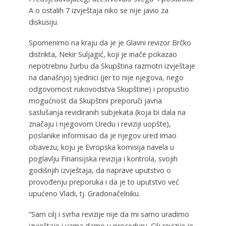
A o ostalih 7 izvještaja niko se nije javio za
diskusiju.
Spomenimo na kraju da je je Glavni revizor Brčko
distrikta, Nekir Suljagić, koji je inače pokazao
nepotrebnu žurbu da Skupština razmotri izvještaje
na današnjoj sjednici (jer to nije njegova, nego
odgovornost rukovodstva Skupštine) i propustio
mogućnost da Skupštini preporuči javna
saslušanja revidiranih subjekata (koja bi dala na
značaju i njegovom Uredu i reviziji uopšte),
poslanike informisao da je njegov ured imao
obavezu, koju je Evropska komisija navela u
poglavlju Finansijska revizija i kontrola, svojih
godišnjih izvještaja, da naprave uputstvo o
provođenju preporuka i da je to uputstvo već
upućeno Vladi, tj. Gradonačelniku.
“Sam cilj i svrha revizije nije da mi samo uradimo
izvještaje i vama damo u proceduru. Cilj revizije je