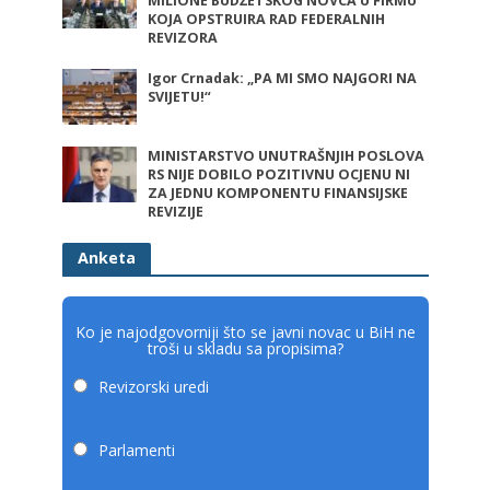
MILIONE BUDŽETSKOG NOVCA U FIRMU
KOJA OPSTRUIRA RAD FEDERALNIH
REVIZORA
Igor Crnadak: „PA MI SMO NAJGORI NA
SVIJETU!“
MINISTARSTVO UNUTRAŠNJIH POSLOVA
RS NIJE DOBILO POZITIVNU OCJENU NI
ZA JEDNU KOMPONENTU FINANSIJSKE
REVIZIJE
Anketa
Ko je najodgovorniji što se javni novac u BiH ne
troši u skladu sa propisima?
Revizorski uredi
Parlamenti