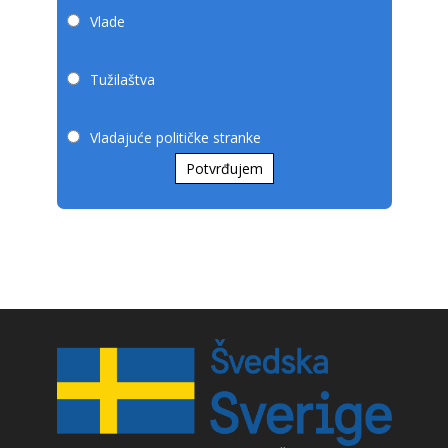
Vlade
Tužilaštva
Vladajuće političke stranke
Potvrđujem