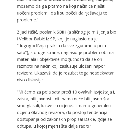
možemo da ga pitamo na koji način će riješiti
uočeni problem i da li su počeli da rješavaju te
probleme.”
Zijad Nišić, poslanik SBiH (a sličnog je mišljenja bio
i Velibor Babić iz SP, koji je naglasio da je
“dugogodišnja praksa da sve zguramo u pola
sata”), s druge strane, naglasio je problem obima
materijala i objektivne mogućnosti da se on
razmotri na način koji zaslužuje uloženi napor
revizora. Ukazavši da je rezultat toga neadekvatan
nivo diskusije:
“Mi ćemo za pola sata preći 10 ovakvih izvještaja i,
zaista, niti javnosti, niti nama neće biti jasno šta
smo glasali, kakve su ocjene… imamo generalnu
ocjenu Glavnog revizora, da postoji tendencija
odstupanja od zakonskih propisa! Dakle, gdje se
odtupa, u kojoj mjeri i šta dalje raditi.”