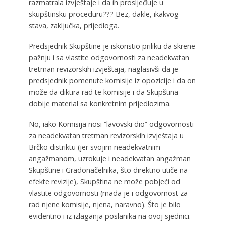
razmatrala izvještaje i da ih prosljeđuje u
skupštinsku proceduru??? Bez, dakle, ikakvog
stava, zaključka, prijedloga.
Predsjednik Skupštine je iskoristio priliku da skrene
pažnju i sa vlastite odgovornosti za neadekvatan
tretman revizorskih izvještaja, naglasivši da je
predsjednik pomenute komisije iz opozicije i da on
može da diktira rad te komisije i da Skupština
dobije material sa konkretnim prijedlozima.
No, iako Komisija nosi “lavovski dio” odgovornosti
za neadekvatan tretman revizorskih izvještaja u
Brčko distriktu (jer svojim neadekvatnim
angažmanom, uzrokuje i neadekvatan angažman
Skupštine i Gradonačelnika, što direktno utiče na
efekte revizije), Skupština ne može pobjeći od
vlastite odgovornosti (mada je i odgovornost za
rad njene komisije, njena, naravno). Što je bilo
evidentno i iz izlaganja poslanika na ovoj sjednici.