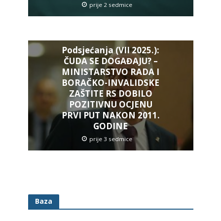
prije 2 sedmice
Podsjećanja (VII 2025.):
ČUDA SE DOGAĐAJU? –
MINISTARSTVO RADA I
BORAČKO-INVALIDSKE
ZAŠTITE RS DOBILO
POZITIVNU OCJENU
PRVI PUT NAKON 2011.
GODINE
prije 3 sedmice
Baza