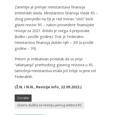
Zanimljiv je primjer ministarstava finansija
entitetskih vlada. Ministarstvo finansija Vlade RS –
zbog primjedbi na čiji je rad morao “otići” bivši
glavni revizor RS – nakon provedene finansijske
revizije za 2021. dobilo je svega 4 preporuke
(koliko i prošle godine). Dok je Federalno
ministarstvo finansija dobilo njih – 30! (a prošle
godine – 39).
Pritom je indikativan podatak da su prije
“uklanjanja” prethodnog glavnog revizora u RS
tamošnja ministarstva imala još lošije ocjene od
Federalnih.
(Ž.N. i N.N., Revizije info, 22.09.2022.)
Oznake
Glavna služba za reviziju javnog sektora RS