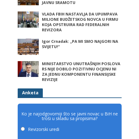
JAVNU SRAMOTU
VLADA FBIH NASTAVLJA DA UPUMPAVA
MILIONE BUDŽETSKOG NOVCA U FIRMU
KOJA OPSTRUIRA RAD FEDERALNIH
REVIZORA
Igor Crnadak: „PA MI SMO NAJGORI NA
SVIJETU!“
MINISTARSTVO UNUTRAŠNJIH POSLOVA
RS NIJE DOBILO POZITIVNU OCJENU NI
ZA JEDNU KOMPONENTU FINANSIJSKE
REVIZIJE
Anketa
Ko je najodgovorniji što se javni novac u BiH ne
troši u skladu sa propisima?
Revizorski uredi