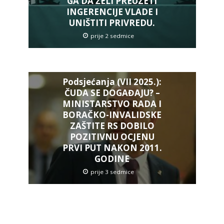
GA DA ŽELI PREUZETI
INGERENCIJE VLADE I
UNIŠTITI PRIVREDU.
prije 2 sedmice
Podsjećanja (VII 2025.):
ČUDA SE DOGAĐAJU? –
MINISTARSTVO RADA I
BORAČKO-INVALIDSKE
ZAŠTITE RS DOBILO
POZITIVNU OCJENU
PRVI PUT NAKON 2011.
GODINE
prije 3 sedmice