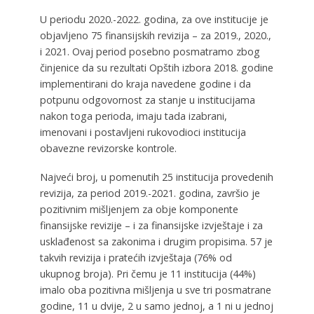
U periodu 2020.-2022. godina, za ove institucije je
objavljeno 75 finansijskih revizija – za 2019., 2020.,
i 2021. Ovaj period posebno posmatramo zbog
činjenice da su rezultati Opštih izbora 2018. godine
implementirani do kraja navedene godine i da
potpunu odgovornost za stanje u institucijama
nakon toga perioda, imaju tada izabrani,
imenovani i postavljeni rukovodioci institucija
obavezne revizorske kontrole.
Najveći broj, u pomenutih 25 institucija provedenih
revizija, za period 2019.-2021. godina, završio je
pozitivnim mišljenjem za obje komponente
finansijske revizije – i za finansijske izvještaje i za
usklađenost sa zakonima i drugim propisima. 57 je
takvih revizija i pratećih izvještaja (76% od
ukupnog broja). Pri čemu je 11 institucija (44%)
imalo oba pozitivna mišljenja u sve tri posmatrane
godine, 11 u dvije, 2 u samo jednoj, a 1 ni u jednoj