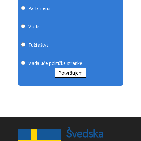
Parlamenti
Vlade
Tužilaštva
Vladajuće političke stranke
Potvrđujem