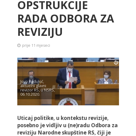
OPSTRUKCIJE
RADA ODBORA ZA
REVIZIJU
prije 11 mjeseci
Jovo Radukić,
aktuelni glavni
revizor RS, u NSRS,
06.10.2020.
Uticaj politike, u kontekstu revizije,
posebno je vidljiv u (ne)radu Odbora za
reviziju Narodne skupštine RS, čiji je