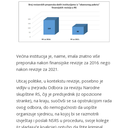
Većina institucija je, naime, imala znatno više
preporuka nakon finansijske revizije za 2016. nego
nakon revizije za 2021.
Uticaj politike, u kontekstu revizije, posebno je
vidljiv u (ne)radu Odbora za reviziju Narodne
skupštine RS, čiji je predsjednik (iz opozicione
stranke), na kraju, suočivši se sa opstrukcijom rada
ovog odbora, do nemogućnosti da uopšte
organizuje sjednicu, na kojoj bi se razmotrili
izvještaji i poslali NSRS u proceduru, svoje kolege
(iz vladajuće koalicije) optužio da štite kriminal,