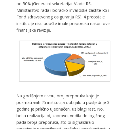
od 50% (Generalni sekretarijat Vlade RS,
Ministarstvo rada i boračko-invalidske zaštite RS i
Fond zdravstvenog osiguranja RS). 4 preostale
institucije nisu uopšte imale preporuka nakon ove
finansijske revizije.
Na godišnjem nivou, broj preporuka koje je
posmatranih 25 institucija dobijalo u posljednje 3
godine je prilično ujednačen, uz blagi rast. No,
bolja realizacija bi, zapravo, vodila do logičnog
pada broja preporuka, što bi signaliziralo
smanjenje nepravilnosti, grešaka i nezakonitosti u