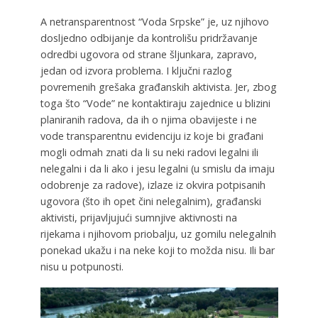
A netransparentnost “Voda Srpske” je, uz njihovo
dosljedno odbijanje da kontrolišu pridržavanje
odredbi ugovora od strane šljunkara, zapravo,
jedan od izvora problema. I ključni razlog
povremenih grešaka građanskih aktivista. Jer, zbog
toga što “Vode” ne kontaktiraju zajednice u blizini
planiranih radova, da ih o njima obavijeste i ne
vode transparentnu evidenciju iz koje bi građani
mogli odmah znati da li su neki radovi legalni ili
nelegalni i da li ako i jesu legalni (u smislu da imaju
odobrenje za radove), izlaze iz okvira potpisanih
ugovora (što ih opet čini nelegalnim), građanski
aktivisti, prijavljujući sumnjive aktivnosti na
rijekama i njihovom priobalju, uz gomilu nelegalnih
ponekad ukažu i na neke koji to možda nisu. Ili bar
nisu u potpunosti.