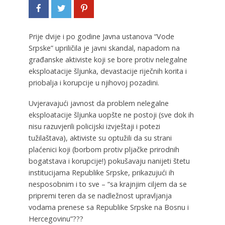
Prije dvije i po godine Javna ustanova “Vode
Srpske” upriličila je javni skandal, napadom na
građanske aktiviste koji se bore protiv nelegalne
eksploatacije šljunka, devastacije riječnih korita i
priobalja i korupcije u njihovoj pozadini.
Uvjeravajući javnost da problem nelegalne
eksploatacije šljunka uopšte ne postoji (sve dok ih
nisu razuvjerili policijski izvještaji i potezi
tužilaštava), aktiviste su optužili da su strani
plaćenici koji (borbom protiv pljačke prirodnih
bogatstava i korupcije!) pokušavaju nanijeti štetu
institucijama Republike Srpske, prikazujući ih
nesposobnim i to sve – “sa krajnjim ciljem da se
pripremi teren da se nadležnost upravljanja
vodama prenese sa Republike Srpske na Bosnu i
Hercegovinu”???