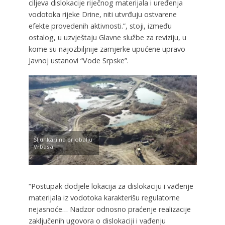
ciljeva dislokacije riječnog materijala i uređenja
vodotoka rijeke Drine, niti utvrđuju ostvarene
efekte provedenih aktivnosti.”, stoji, između
ostalog, u uzvještaju Glavne službe za reviziju, u
kome su najozbiljnije zamjerke upućene upravo
Javnoj ustanovi “Vode Srpske”.
Šljunkari na priobalju
Vrbasa
“Postupak dodjele lokacija za dislokaciju i vađenje
materijala iz vodotoka karakterišu regulatorne
nejasnoće… Nadzor odnosno praćenje realizacije
zaključenih ugovora o dislokaciji i vađenju