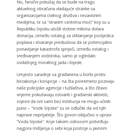
No, farsični pokušaj da se bude na tragu
aktuelnog obračuna vladajuće stranke sa
organizacijama civilnog društva i nezavisnim
medijima, te sa “stranim centrima moći” koji su u
Republiku Srpsku uložili stotine miliona dolara
donacija, između ostalog za otklanjanje posljedica
poplava i stvaranje preduslova da se potencijalno
ponavljanje katastrofa spriječi, između ostalog i
sređivanjem vodotoka, samo je ogledalo
ovdašnjeg moralnog jada i bijede.
Umjesto saradnje sa građanima u borbi protiv
bezakonja i korupcije – na šta povremeno pozivaju
naše policijske agencije i tužilaštva, a što čitavo
vrijeme pokušavaju ostvariti i građanski aktivisti,
svjesni da oni sami bez institucija ne mogu učiniti
puno – “Vode Srpske” su se odlučile da od njih
naprave neprijatelje. Što govori isključivo o upravi
“Voda Srpske”. Koje takvim odnosom potvrđuju
najgora mišljenja o sebi koja postoje u javnom