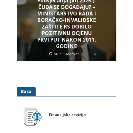
Podsjećanja (VII 2025.):
ČUDA SE DOGAĐAJU? –
MINISTARSTVO RADA I
BORAČKO-INVALIDSKE
ZAŠTITE RS DOBILO
POZITIVNU OCJENU
PRVI PUT NAKON 2011.
GODINE
prije 3 sedmice
Baza
Finansijska revizija