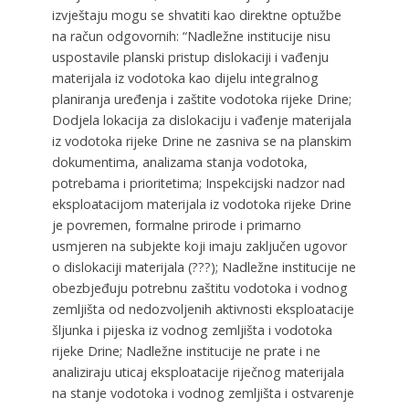
izvještaju mogu se shvatiti kao direktne optužbe
na račun odgovornih: “Nadležne institucije nisu
uspostavile planski pristup dislokaciji i vađenju
materijala iz vodotoka kao dijelu integralnog
planiranja uređenja i zaštite vodotoka rijeke Drine;
Dodjela lokacija za dislokaciju i vađenje materijala
iz vodotoka rijeke Drine ne zasniva se na planskim
dokumentima, analizama stanja vodotoka,
potrebama i prioritetima; Inspekcijski nadzor nad
eksploatacijom materijala iz vodotoka rijeke Drine
je povremen, formalne prirode i primarno
usmjeren na subjekte koji imaju zaključen ugovor
o dislokaciji materijala (???); Nadležne institucije ne
obezbjeđuju potrebnu zaštitu vodotoka i vodnog
zemljišta od nedozvoljenih aktivnosti eksploatacije
šljunka i pijeska iz vodnog zemljišta i vodotoka
rijeke Drine; Nadležne institucije ne prate i ne
analiziraju uticaj eksploatacije riječnog materijala
na stanje vodotoka i vodnog zemljišta i ostvarenje