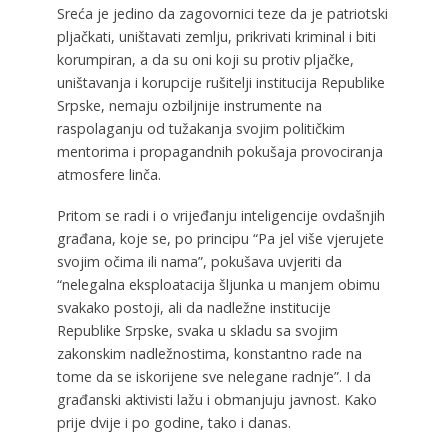
Sreća je jedino da zagovornici teze da je patriotski
pljačkati, uništavati zemlju, prikrivati kriminal i biti
korumpiran, a da su oni koji su protiv pljačke,
uništavanja i korupcije rušitelji institucija Republike
Srpske, nemaju ozbiljnije instrumente na
raspolaganju od tužakanja svojim političkim
mentorima i propagandnih pokušaja provociranja
atmosfere linča.
Pritom se radi i o vrijeđanju inteligencije ovdašnjih
građana, koje se, po principu “Pa jel više vjerujete
svojim očima ili nama”, pokušava uvjeriti da
“nelegalna eksploatacija šljunka u manjem obimu
svakako postoji, ali da nadležne institucije
Republike Srpske, svaka u skladu sa svojim
zakonskim nadležnostima, konstantno rade na
tome da se iskorijene sve nelegane radnje”. I da
građanski aktivisti lažu i obmanjuju javnost. Kako
prije dvije i po godine, tako i danas.