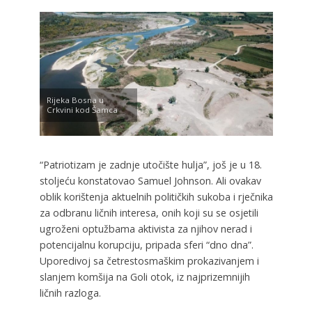
Rijeka Bosna u
Crkvini kod Šamca
“Patriotizam je zadnje utočište hulja”, još je u 18.
stoljeću konstatovao Samuel Johnson. Ali ovakav
oblik korištenja aktuelnih političkih sukoba i rječnika
za odbranu ličnih interesa, onih koji su se osjetili
ugroženi optužbama aktivista za njihov nerad i
potencijalnu korupciju, pripada sferi “dno dna”.
Uporedivoj sa četrestosmaškim prokazivanjem i
slanjem komšija na Goli otok, iz najprizemnijih
ličnih razloga.