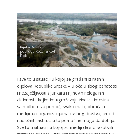
Rijeka Bosna u
podrućju Kožuha kod
Doboja
I sve to u situaciji u kojoj se građani iz raznih
dijelova Republike Srpske – u očaju zbog bahatosti
i nezaježljivosti šljunkara i njihovih nelegalnih
aktivnosti, kojim im ugrožavaju živote i imovinu –
sa molbom za pomoć, svako malo, obraćaju
medijima i organizacijama civilnog društva, jer od
nadležnih institucija tu pomoć ne mogu da dobiju.
Sve to u situaciji u kojoj su mediji davno razotkrili