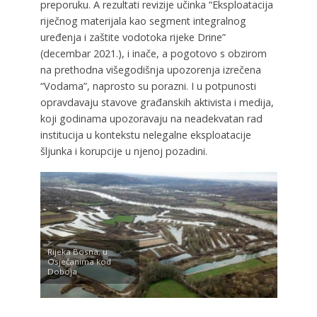
preporuku. A rezultati revizije učinka “Eksploatacija
riječnog materijala kao segment integralnog
uređenja i zaštite vodotoka rijeke Drine”
(decembar 2021.), i inače, a pogotovo s obzirom
na prethodna višegodišnja upozorenja izrečena
“Vodama”, naprosto su porazni. I u potpunosti
opravdavaju stavove građanskih aktivista i medija,
koji godinama upozoravaju na neadekvatan rad
institucija u kontekstu nelegalne eksploatacije
šljunka i korupcije u njenoj pozadini.
Rijeka Bosna, u
Osječanima kod
Doboja