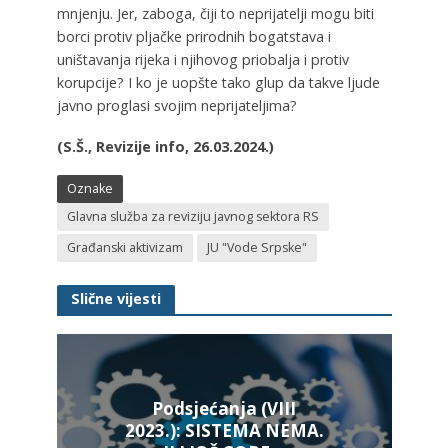
mnjenju. Jer, zaboga, čiji to neprijatelji mogu biti
borci protiv pljačke prirodnih bogatstava i
uništavanja rijeka i njihovog priobalja i protiv
korupcije? I ko je uopšte tako glup da takve ljude
javno proglasi svojim neprijateljima?
(S.Š., Revizije info, 26.03.2024.)
Oznake
Glavna služba za reviziju javnog sektora RS
Građanski aktivizam
JU "Vode Srpske"
Slične vijesti
Podsjećanja (VIII
2023.): SISTEMA NEMA.