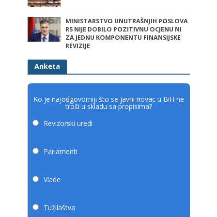
MINISTARSTVO UNUTRAŠNJIH POSLOVA
RS NIJE DOBILO POZITIVNU OCJENU NI
ZA JEDNU KOMPONENTU FINANSIJSKE
REVIZIJE
Anketa
Ko je najodgovorniji što se javni novac u BiH ne
troši u skladu sa propisima?
Revizorski uredi
Parlamenti
Vlade
Tužilaštva