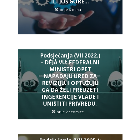
ILI JOŠ GORE…
prije 6 dana
Podsjećanja (VII 2022.)
– DÉJÀ VU: FEDERALNI
MINISTRI OPET
NAPADAJU URED ZA
REVIZIJU. I OPTUŽUJU
GA DA ŽELI PREUZETI
INGERENCIJE VLADE I
UNIŠTITI PRIVREDU.
prije 2 sedmice