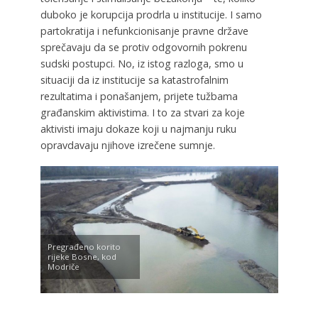
duboko je korupcija prodrla u institucije. I samo
partokratija i nefunkcionisanje pravne države
sprečavaju da se protiv odgovornih pokrenu
sudski postupci. No, iz istog razloga, smo u
situaciji da iz institucije sa katastrofalnim
rezultatima i ponašanjem, prijete tužbama
građanskim aktivistima. I to za stvari za koje
aktivisti imaju dokaze koji u najmanju ruku
opravdavaju njihove izrečene sumnje.
Pregrađeno korito
rijeke Bosne, kod
Modriče