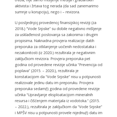
aktivista i žrtava tog nerada (da sad zanemarimo
sumnje u korupciju), nego i – revizora.
U posljednjoj provedenoj finansijskoj reviziji (za
2018.) “Vode Srpske” su dobile negativno mišljenje
za usklađenost poslovanja sa zakonima i drugim
propisima. Naknadna provjera realizacije datih
preporuka za otklanjenje uočenih nedostataka i
nezakonitosti (iz 2020.) rezultirala je negativnim
zaključkom revizora. Provjera preporuka pet
godina od provedene revizije učinka “Prevencija od
poplava” (2015. – 2020.), rezultirala je
konstatacijom da “Vode Srpske” nisu u potpunosti
realizovale jedinu datu im preporuku. Provjera
preporuka sedam(!) godina od provedene revizije
učinka “Upravljanje eksploatacijom mineralnih
resursa i čišćenjem materijala iz vodotoka.” (2015.
– 2022.), rezultirala je zaključkom da “Vode Srpske”
i MPŠV nisu u potpunosti provele nijednu(!) datu im