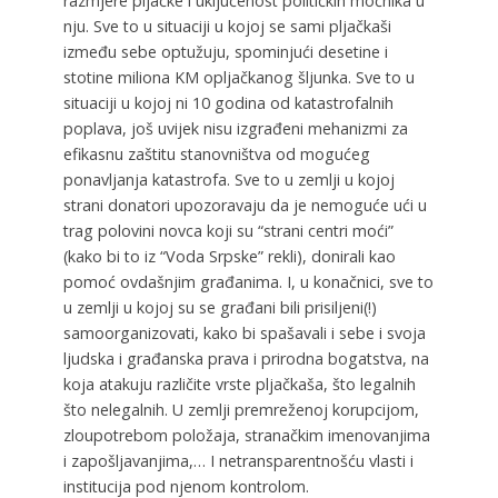
razmjere pljačke i uključenost političkih moćnika u
nju. Sve to u situaciji u kojoj se sami pljačkaši
između sebe optužuju, spominjući desetine i
stotine miliona KM opljačkanog šljunka. Sve to u
situaciji u kojoj ni 10 godina od katastrofalnih
poplava, još uvijek nisu izgrađeni mehanizmi za
efikasnu zaštitu stanovništva od mogućeg
ponavljanja katastrofa. Sve to u zemlji u kojoj
strani donatori upozoravaju da je nemoguće ući u
trag polovini novca koji su “strani centri moći”
(kako bi to iz “Voda Srpske” rekli), donirali kao
pomoć ovdašnjim građanima. I, u konačnici, sve to
u zemlji u kojoj su se građani bili prisiljeni(!)
samoorganizovati, kako bi spašavali i sebe i svoja
ljudska i građanska prava i prirodna bogatstva, na
koja atakuju različite vrste pljačkaša, što legalnih
što nelegalnih. U zemlji premreženoj korupcijom,
zloupotrebom položaja, stranačkim imenovanjima
i zapošljavanjima,… I netransparentnošću vlasti i
institucija pod njenom kontrolom.