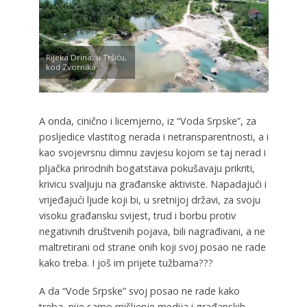
Rijeka Drina, u Tršiću,
kod Zvornika
A onda, cinično i licemjerno, iz “Voda Srpske”, za
posljedice vlastitog nerada i netransparentnosti, a i
kao svojevrsnu dimnu zavjesu kojom se taj nerad i
pljačka prirodnih bogatstava pokušavaju prikriti,
krivicu svaljuju na građanske aktiviste. Napadajući i
vrijeđajući ljude koji bi, u sretnijoj državi, za svoju
visoku građansku svijest, trud i borbu protiv
negativnih društvenih pojava, bili nagrađivani, a ne
maltretirani od strane onih koji svoj posao ne rade
kako treba. I još im prijete tužbama???
A da “Vode Srpske” svoj posao ne rade kako
treba, nije samo mišljenje medija i građanskih