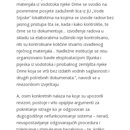
materijala iz vodotoka rijeke Drine se svodio na
povremene posjete zaduženih lica iz JU „Vode
Srpske“ lokalitetima na kojima se izvode radovi bez
jasnog pristupa šta se, kada i kako kontroliše, te
čime se to dokumentuje… Izvođenje radova u
skladu sa elaboratima suštinski nije kontrolisano,
niti su kontrolisane količine stvarno izvađenog
riječnog materijala… Nadležne institucije se nisu
organizovano bavile eksploatacijom šljunka i
pijeska iz vodotoka i priobalnog zemljišta rijeke
Drine koja se vrši bez izdatih vodnih saglasnosti i
drugih potrebnih dokumenata.”, navodi se u
revizorskom izvještaju.
A, osim konkretnih nalaza na koje su upozorili
revizori, postoje i vrlo opipljivi argumenti za
pokretanje istrage ko je odgovoran za
dugogodišnje nefunkcionisanje sistema – nerad,
neuspostavljanje odgovarajućih procedura i
tolerisanje i stimulisanje bezakonja – te, koliko