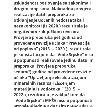
usklađenost poslovanja sa zakonima i
drugim propisima. Naknadna provjera
realizacije datih preporuka za
otklanjenje uočenih nedostataka i
nezakonitosti (iz 2020.) rezultirala je
negativnim zaključkom revizora.
Provjera preporuka pet godina od
provedene revizije učinka “Prevencija
od poplava” (2015. – 2020.), rezultirala
je konstatacijom da “Vode Srpske” nisu
u potpunosti realizovale jedinu datu im
preporuku. Provjera preporuka
sedam(!) godina od provedene revizije
učinka “Upravljanje eksploatacijom
mineralnih resursa i čišćenjem
materijala iz vodotoka.” (2015. –
2022.), rezultirala je zaključkom da
"Vode Srpske” i MPŠV nisu u potpunosti
provele nijednu(!) datu im preporuku. A